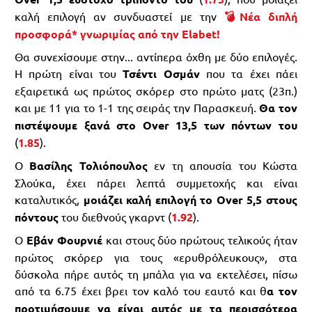
καλή επιλογή αν συνδυαστεί με την
💣Νέα διπλή
προσφορά* γνωριμίας από την Elabet!
Θα συνεχίσουμε στην... αντίπερα όχθη με δύο επιλογές.
Η πρώτη είναι του
Τσέντι Οσμάν
που τα έχει πάει
εξαιρετικά ως πρώτος σκόρερ στο πρώτο ματς (23π.)
και με 11 για το 1-1 της σειράς την Παρασκευή.
Θα τον
πιστέψουμε ξανά στο Over 13,5 των πόντων του
(
1.85
).
Ο
Βασίλης Τολιόπουλος
εν τη απουσία του Κώστα
Σλούκα, έχει πάρει λεπτά συμμετοχής και είναι
καταλυτικός,
μοιάζει καλή επιλογή το Over 5,5 στους
πόντους
του διεθνούς γκαρντ (
1.92
).
Ο
Εβάν
Φουρνιέ
και στους δύο πρώτους τελικούς ήταν
πρώτος σκόρερ για τους «ερυθρόλευκους», στα
δύσκολα πήρε αυτός τη μπάλα για να εκτελέσει, πίσω
από τα 6.75 έχει βρει τον καλό του εαυτό και θ
α τον
προτιμήσουμε να είναι αυτός με τα περισσότερα