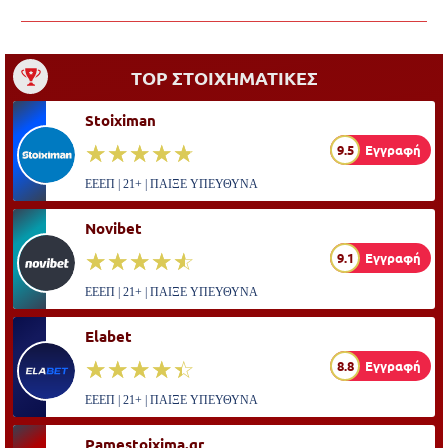
TOP ΣΤΟΙΧΗΜΑΤΙΚΕΣ
Stoiximan
☆☆☆☆☆
★★★★★
9.5
Εγγραφή
ΕΕΕΠ | 21+ | ΠΑΙΞΕ ΥΠΕΥΘΥΝΑ
Novibet
☆☆☆☆☆
★★★★★
9.1
Εγγραφή
ΕΕΕΠ | 21+ | ΠΑΙΞΕ ΥΠΕΥΘΥΝΑ
Elabet
☆☆☆☆☆
★★★★★
8.8
Εγγραφή
ΕΕΕΠ | 21+ | ΠΑΙΞΕ ΥΠΕΥΘΥΝΑ
Pamestoixima.gr