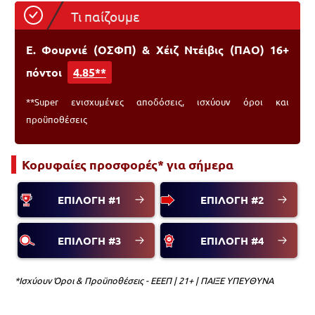
Τι παίζουμε
Ε. Φουρνιέ (ΟΣΦΠ) & Χέιζ Ντέιβις (ΠΑΟ) 16+
πόντοι
4.85**
**Super ενισχυμένες αποδόσεις, ισχύουν όροι και
προϋποθέσεις
Κορυφαίες προσφορές* για σήμερα
ΕΠΙΛΟΓΗ #1
ΕΠΙΛΟΓΗ #2
ΕΠΙΛΟΓΗ #3
ΕΠΙΛΟΓΗ #4
*Ισχύουν Όροι & Προϋποθέσεις - ΕΕΕΠ | 21+ | ΠΑΙΞΕ ΥΠΕΥΘΥΝΑ