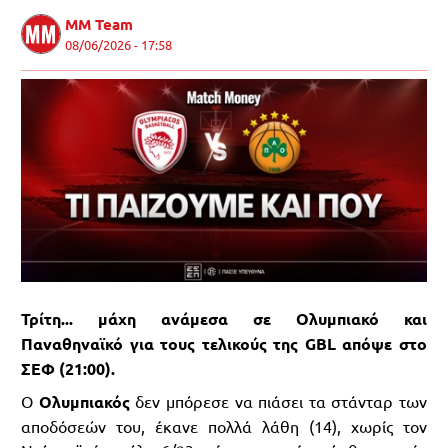
MM Team
08/06/2026 - 17:58
Τρίτη... μάχη ανάμεσα σε Ολυμπιακό και
Παναθηναϊκό για τους τελικούς της GBL απόψε στο
ΣΕΦ (21:00).
Ο
Ολυμπιακός
δεν μπόρεσε να πιάσει τα στάνταρ των
αποδόσεών του, έκανε πολλά λάθη (14), χωρίς τον