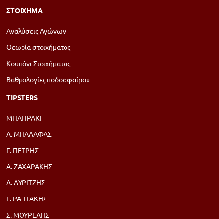
ΣΤΟΙΧΗΜΑ
Αναλύσεις Αγώνων
Θεωρία στοιχήματος
Κουπόνι Στοιχήματος
Βαθμολογίες ποδοσφαίρου
TIPSTERS
ΜΠΑΤΙΡΑΚΙ
Λ. ΜΠΑΛΑΦΑΣ
Γ. ΠΕΤΡΗΣ
Α. ΖΑΧΑΡΑΚΗΣ
Λ. ΛΥΡΙΤΖΗΣ
Γ. ΡΑΠΤΑΚΗΣ
Σ. ΜΟΥΡΕΛΗΣ