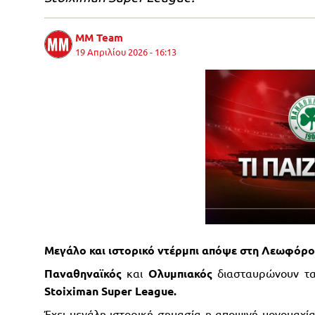
MM Team
19 Απριλίου 2026 - 16:13
Μεγάλο και ιστορικό ντέρμπι απόψε στη Λεωφόρο 
Παναθηναϊκός
και
Ολυμπιακός
διασταυρώνουν τα 
Stoiximan Super League.
Έχει μεγάλη ιστορική σημασία η αποψινή μονομαχία,