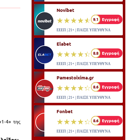
Novibet
☆☆☆☆☆
★★★★★
9.1
Εγγραφή
ΕΕΕΠ | 21+ | ΠΑΙΞΕ ΥΠΕΥΘΥΝΑ
Elabet
☆☆☆☆☆
★★★★★
8.8
Εγγραφή
ΕΕΕΠ | 21+ | ΠΑΙΞΕ ΥΠΕΥΘΥΝΑ
Pamestoixima.gr
☆☆☆☆☆
★★★★★
8.6
Εγγραφή
ΕΕΕΠ | 21+ | ΠΑΙΞΕ ΥΠΕΥΘΥΝΑ
Fonbet
☆☆☆☆☆
★★★★★
8.6
Εγγραφή
«1-4» της
ΕΕΕΠ | 21+ | ΠΑΙΞΕ ΥΠΕΥΘΥΝΑ
λαΐδης
»,