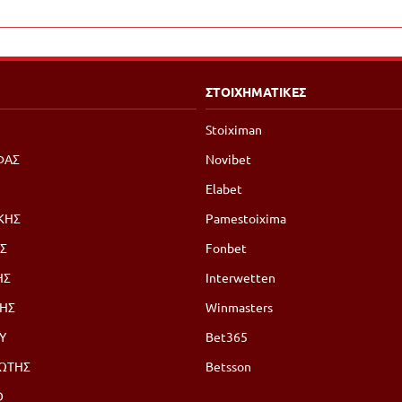
ΣΤΟΙΧΗΜΑΤΙΚΕΣ
Ι
Stoiximan
ΦΑΣ
Novibet
Elabet
ΚΗΣ
Pamestoixima
ΗΣ
Fonbet
ΗΣ
Interwetten
ΛΗΣ
Winmasters
Υ
Bet365
ΙΩΤΗΣ
Betsson
D