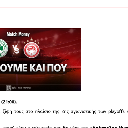
(21:00).
ξίφη τους στο πλαίσιο της 2ης αγωνιστικής των playoffs 
 αφού είναι η τελευταία που θα γίνει στο «
Απόστολος Νικο