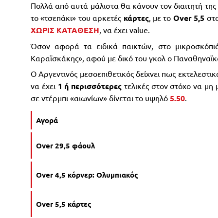
Πολλά από αυτά μάλιστα θα κάνουν τον διαιτητή τη
το «τσεπάκι» του αρκετές
κάρτες
, με το
Over 5,5
στ
ΧΩΡΙΣ ΚΑΤΑΘΕΣΗ
, να έχει value.
Όσον αφορά τα ειδικά παικτών, στο μικροσκόπ
Καραϊσκάκης», αφού με δικό του γκολ ο Παναθηναϊκό
Ο Αργεντινός μεσοεπιθετικός δείχνει πως εκτελεστικ
να έχει
1 ή περισσότερες
τελικές στον στόχο να μη
σε ντέρμπι «αιωνίων» δίνεται το υψηλό
5.50
.
Αγορά
Over 29,5 φάουλ
Οver 4,5 κόρνερ: Ολυμπιακός
Over 5,5 κάρτες