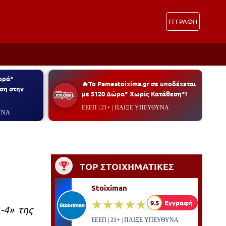
ΕΓΓΡΑΦΗ
ορά*
🔥Το Pamestoixima.gr σε υποδέχεται
ση στην
με 5120 Δώρα* Χωρίς Κατάθεση*!
ΕΕΕΠ | 21+ | ΠΑΙΞΕ ΥΠΕΥΘΥΝΑ
ΘΥΝΑ
TOP ΣΤΟΙΧΗΜΑΤΙΚΕΣ
Stoiximan
☆☆☆☆☆
★★★★★
9.5
Εγγραφή
-4» της
ΕΕΕΠ | 21+ | ΠΑΙΞΕ ΥΠΕΥΘΥΝΑ