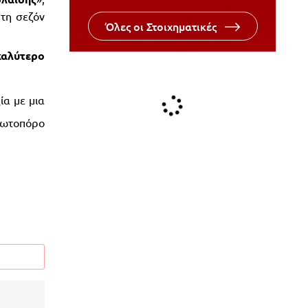
 τη σεζόν
Όλες οι Στοιχηματικές
καλύτερο
ία με μια
πρωτοπόρο