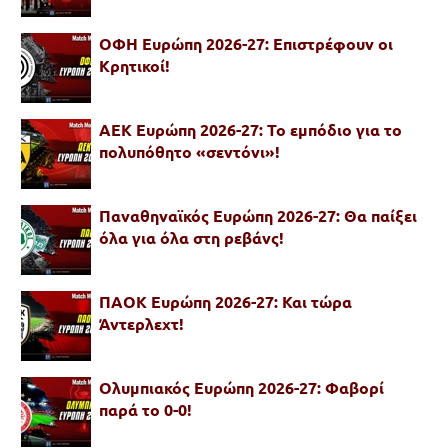
ΟΦΗ Ευρώπη 2026-27: Επιστρέφουν οι
Κρητικοί!
ΑΕΚ Ευρώπη 2026-27: Το εμπόδιο για το
πολυπόθητο «σεντόνι»!
Παναθηναϊκός Ευρώπη 2026-27: Θα παίξει
όλα για όλα στη ρεβάνς!
ΠΑΟΚ Ευρώπη 2026-27: Και τώρα
Άντερλεχτ!
Ολυμπιακός Ευρώπη 2026-27: Φαβορί
παρά το 0-0!