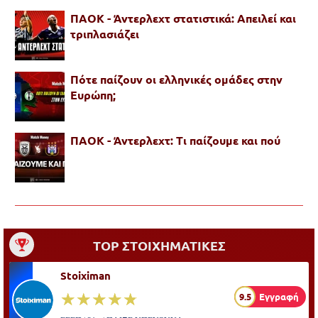
ΠΑΟΚ - Άντερλεχτ στατιστικά: Απειλεί και
τριπλασιάζει
Πότε παίζουν οι ελληνικές ομάδες στην
Ευρώπη;
ΠΑΟΚ - Άντερλεχτ: Τι παίζουμε και πού
TOP ΣΤΟΙΧΗΜΑΤΙΚΕΣ
Stoiximan
☆☆☆☆☆
★★★★★
9.5
Εγγραφή