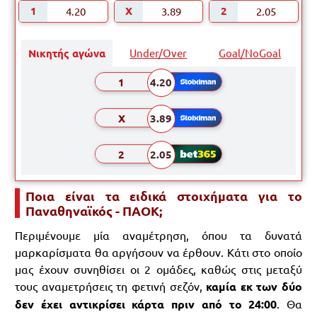
4.20
3.89
2.05
Νικητής αγώνα
Under/Over
Goal/NoGoal
1
4.20
X
3.89
2
2.05
Ποια είναι τα ειδικά στοιχήματα για το
Παναθηναϊκός - ΠΑΟΚ;
Περιμένουμε μία αναμέτρηση, όπου τα δυνατά
μαρκαρίσματα θα αργήσουν να έρθουν. Κάτι στο οποίο
μας έχουν συνηθίσει οι 2 ομάδες, καθώς στις μεταξύ
τους αναμετρήσεις τη φετινή σεζόν,
καμία εκ των δύο
δεν έχει αντικρίσει κάρτα πριν από το 24:00
. Θα