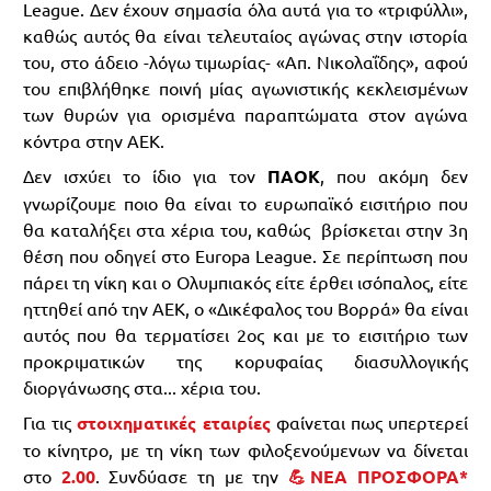
League. Δεν έχουν σημασία όλα αυτά για το «τριφύλλι»,
καθώς αυτός θα είναι τελευταίος αγώνας στην ιστορία
του, στο άδειο -λόγω τιμωρίας- «Απ. Νικολαΐδης», αφού
του επιβλήθηκε ποινή μίας αγωνιστικής κεκλεισμένων
των θυρών για ορισμένα παραπτώματα στον αγώνα
κόντρα στην ΑΕΚ.
Δεν ισχύει το ίδιο για τον
ΠΑΟΚ
, που ακόμη δεν
γνωρίζουμε ποιο θα είναι το ευρωπαϊκό εισιτήριο που
θα καταλήξει στα χέρια του, καθώς βρίσκεται στην 3η
θέση που οδηγεί στο Europa League. Σε περίπτωση που
πάρει τη νίκη και ο Ολυμπιακός είτε έρθει ισόπαλος, είτε
ηττηθεί από την ΑΕΚ, ο «Δικέφαλος του Βορρά» θα είναι
αυτός που θα τερματίσει 2ος και με το εισιτήριο των
προκριματικών της κορυφαίας διασυλλογικής
διοργάνωσης στα... χέρια του.
Για τις
στοιχηματικές εταιρίες
φαίνεται πως υπερτερεί
το κίνητρο, με τη νίκη των φιλοξενούμενων να δίνεται
στο
2.00
. Συνδύασε τη με την
💪ΝΕΑ ΠΡΟΣΦΟΡΑ*