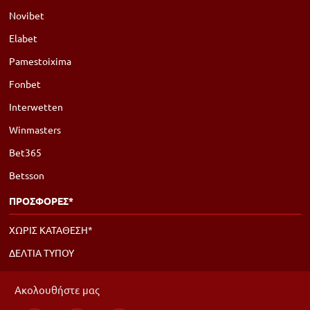
Novibet
Elabet
Pamestoixima
Fonbet
Interwetten
Winmasters
Bet365
Betsson
ΠΡΟΣΦΟΡΕΣ*
ΧΩΡΙΣ ΚΑΤΑΘΕΣΗ*
ΔΕΛΤΙΑ ΤΥΠΟΥ
Ακολουθήστε μας