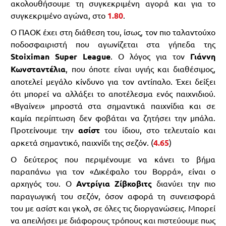
ακολουθήσουμε τη συγκεκριμένη αγορά και για το
συγκεκριμένο αγώνα, στο
1.80
.
Ο ΠΑΟΚ έχει στη διάθεση του, ίσως, τον πιο ταλαντούχο
ποδοσφαιριστή που αγωνίζεται στα γήπεδα της
Stoiximan Super League
. Ο λόγος για τον
Γιάννη
Κωνσταντέλια
, που όποτε είναι υγιής και διαθέσιμος,
αποτελεί μεγάλο κίνδυνο για τον αντίπαλο. Έχει δείξει
ότι μπορεί να αλλάξει το αποτέλεσμα ενός παιχνιδιού.
«Βγαίνει» μπροστά στα σημαντικά παιχνίδια και σε
καμία περίπτωση δεν φοβάται να ζητήσει την μπάλα.
Προτείνουμε την
ασίστ
του ίδιου, στο τελευταίο και
αρκετά σημαντικό, παιχνίδι της σεζόν. (
4.65
)
Ο δεύτερος που περιμένουμε να κάνει το βήμα
παραπάνω για τον «Δικέφαλο του Βορρά», είναι ο
αρχηγός του. Ο
Αντρίγια Ζίβκοβιτς
διανύει την πιο
παραγωγική του σεζόν, όσον αφορά τη συνεισφορά
του με ασίστ και γκολ, σε όλες τις διοργανώσεις. Μπορεί
να απειλήσει με διάφορους τρόπους και πιστεύουμε πως