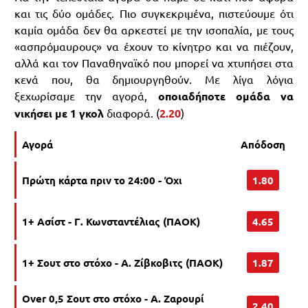
και τις δύο ομάδες. Πιο συγκεκριμένα, πιστεύουμε ότι
καμία ομάδα δεν θα αρκεστεί με την ισοπαλία, με τους
«ασπρόμαυρους» να έχουν το κίνητρο και να πιέζουν,
αλλά και τον Παναθηναϊκό που μπορεί να χτυπήσει στα
κενά που, θα δημιουργηθούν. Με λίγα λόγια
ξεχωρίσαμε την αγορά,
οποιαδήποτε ομάδα να
νικήσει
με 1 γκολ
διαφορά. (
2.20
)
Αγορά
Απόδοση
Πρώτη κάρτα πριν το 24:00 - Όχι
1.80
1+ Ασίστ - Γ. Κωνσταντέλιας (ΠΑΟΚ)
4.65
1+ Σουτ στο στόχο - Α. Ζίβκοβιτς (ΠΑΟΚ)
1.87
Over 0,5 Σουτ στο στόχο - Α. Ζαρουρί
2.40