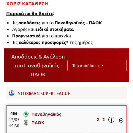
ΧΩΡΙΣ ΚΑΤΑΘΕΣΗ
.
Παρακάτω θα βρείτε
:
Τις
αποδόσεις
για το
Παναθηναϊκός - ΠΑΟΚ
Αγορές και
ειδικά στοιχήματα
Προγνωστικά
για το παιχνίδι
Τις
καλύτερες προσφορές*
της ημέρας
Αποδόσεις & Ανάλυση
του Παναθηναϊκός -
Top Αποδόσεις
ΠΑΟΚ
STOXIMAN SUPER LEAGUE
456
Παναθηναϊκός
17/05
2
-
2
ΠΑΟΚ
19:30