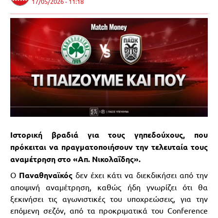
17/05/2026 - 11:18
Ιστορική βραδιά για τους γηπεδούχους, που
πρόκειται να πραγματοποιήσουν την τελευταία τους
αναμέτρηση στο «Απ. Νικολαΐδης».
Ο
Παναθηναϊκός
δεν έχει κάτι να διεκδικήσει από την
αποψινή αναμέτρηση, καθώς ήδη γνωρίζει ότι θα
ξεκινήσει τις αγωνιστικές του υποχρεώσεις, για την
επόμενη σεζόν, από τα προκριματικά του Conference