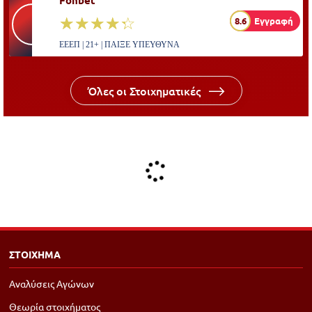
Fonbet
☆☆☆☆☆
★★★★★
8.6
Εγγραφή
ΕΕΕΠ | 21+ | ΠΑΙΞΕ ΥΠΕΥΘΥΝΑ
Όλες οι Στοιχηματικές
ΣΤΟΙΧΗΜΑ
Αναλύσεις Αγώνων
Θεωρία στοιχήματος