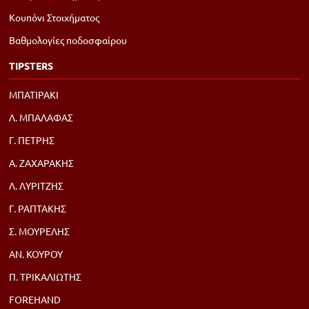
Κουπόνι Στοιχήματος
Βαθμολογίες ποδοσφαίρου
TIPSTERS
ΜΠΑΤΙΡΑΚΙ
Λ. ΜΠΑΛΑΦΑΣ
Γ. ΠΕΤΡΗΣ
Α. ΖΑΧΑΡΑΚΗΣ
Λ. ΛΥΡΙΤΖΗΣ
Γ. ΡΑΠΤΑΚΗΣ
Σ. ΜΟΥΡΕΛΗΣ
ΑΝ. ΚΟΥΡΟΥ
Π. ΤΡΙΚΑΛΙΩΤΗΣ
FOREHAND