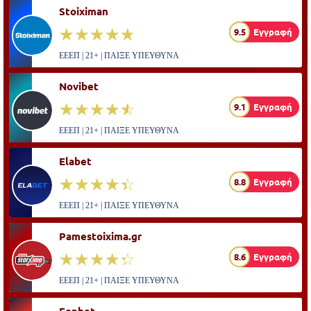
Stoiximan
☆☆☆☆☆
★★★★★
9.5
Εγγραφή
ΕΕΕΠ | 21+ | ΠΑΙΞΕ ΥΠΕΥΘΥΝΑ
Novibet
☆☆☆☆☆
★★★★★
9.1
Εγγραφή
ΕΕΕΠ | 21+ | ΠΑΙΞΕ ΥΠΕΥΘΥΝΑ
Elabet
☆☆☆☆☆
★★★★★
8.8
Εγγραφή
ΕΕΕΠ | 21+ | ΠΑΙΞΕ ΥΠΕΥΘΥΝΑ
Pamestoixima.gr
☆☆☆☆☆
★★★★★
8.6
Εγγραφή
ΕΕΕΠ | 21+ | ΠΑΙΞΕ ΥΠΕΥΘΥΝΑ