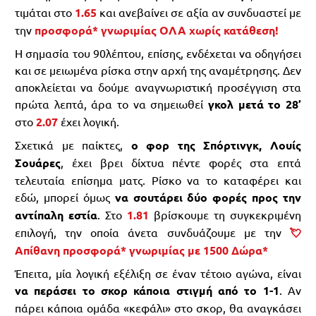
τιμάται στο
1.65
και ανεβαίνει σε αξία αν συνδυαστεί με
την
προσφορά* γνωριμίας ΟΛΑ χωρίς κατάθεση!
Η σημασία του 90λέπτου, επίσης, ενδέχεται να οδηγήσει
και σε μειωμένα ρίσκα στην αρχή της αναμέτρησης. Δεν
αποκλείεται να δούμε αναγνωριστική προσέγγιση στα
πρώτα λεπτά, άρα το να σημειωθεί
γκολ μετά το 28’
στο
2.07
έχει λογική.
Σχετικά με παίκτες,
ο φορ της Σπόρτινγκ, Λουίς
Σουάρες
, έχει βρει δίχτυα πέντε φορές στα επτά
τελευταία επίσημα ματς. Ρίσκο να το καταφέρει και
εδώ, μπορεί όμως
να σουτάρει δύο φορές προς την
αντίπαλη εστία
. Στο
1.81
βρίσκουμε τη συγκεκριμένη
επιλογή, την οποία άνετα συνδυάζουμε με την
💘
Απίθανη προσφορά* γνωριμίας με 1500 Δώρα*
Έπειτα, μία λογική εξέλιξη σε έναν τέτοιο αγώνα, είναι
να περάσει το σκορ κάποια στιγμή από το 1-1
. Αν
πάρει κάποια ομάδα «κεφάλι» στο σκορ, θα αναγκάσει