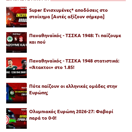
Super Ενισχυμένες* αποδόσεις στο
στοίχημα [Αυτές αξίζουν σήμερα]
Παναθηναϊκός - ΤΣΣΚΑ 1948: Τι παίζουμε
και πού
Παναθηναϊκός - ΤΣΣΚΑ 1948 στατιστικά:
«Άτακτοι» στο 1.85!
Πότε παίζουν οι ελληνικές ομάδες στην
Ευρώπη;
Ολυμπιακός Ευρώπη 2026-27: Φαβορί
παρά το 0-0!