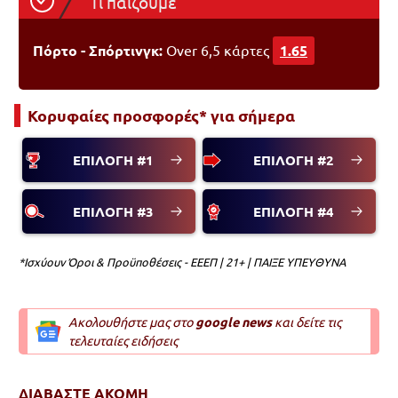
Τι παίζουμε
Πόρτο - Σπόρτινγκ:
Over 6,5 κάρτες
1.65
Κορυφαίες προσφορές* για σήμερα
ΕΠΙΛΟΓΗ #1
ΕΠΙΛΟΓΗ #2
ΕΠΙΛΟΓΗ #3
ΕΠΙΛΟΓΗ #4
*Ισχύουν Όροι & Προϋποθέσεις - ΕΕΕΠ | 21+ | ΠΑΙΞΕ ΥΠΕΥΘΥΝΑ
Ακολουθήστε μας στο
google news
και δείτε τις
τελευταίες ειδήσεις
ΔΙΑΒΑΣΤΕ ΑΚΟΜΗ