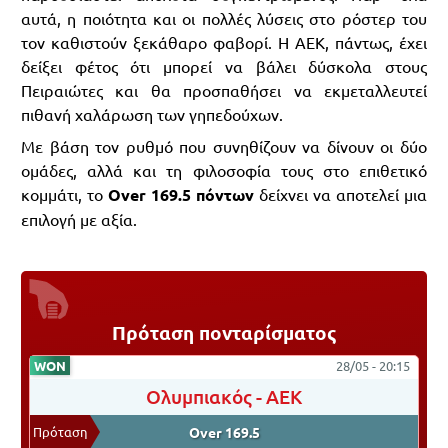
αυτά, η ποιότητα και οι πολλές λύσεις στο ρόστερ του
τον καθιστούν ξεκάθαρο φαβορί. Η ΑΕΚ, πάντως, έχει
δείξει φέτος ότι μπορεί να βάλει δύσκολα στους
Πειραιώτες και θα προσπαθήσει να εκμεταλλευτεί
πιθανή χαλάρωση των γηπεδούχων.
Με βάση τον ρυθμό που συνηθίζουν να δίνουν οι δύο
ομάδες, αλλά και τη φιλοσοφία τους στο επιθετικό
κομμάτι, το
Over 169.5 πόντων
δείχνει να αποτελεί μια
επιλογή με αξία.
Πρόταση πονταρίσματος
WON
28/05 - 20:15
Ολυμπιακός
-
ΑΕΚ
Πρόταση
Over 169.5