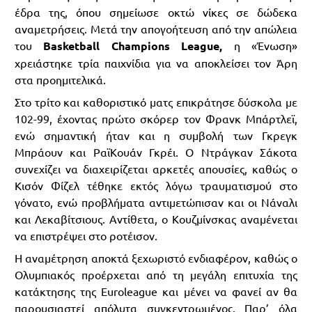
έδρα της, όπου σημείωσε οκτώ νίκες σε δώδεκα
αναμετρήσεις. Μετά την απογοήτευση από την απώλεια
του
Basketball Champions League,
η «Ένωση»
χρειάστηκε τρία παιχνίδια για να αποκλείσει τον Άρη
στα προημιτελικά.
Στο τρίτο και καθοριστικό ματς επικράτησε δύσκολα με
102-99, έχοντας πρώτο σκόρερ τον Φρανκ Μπάρτλεϊ,
ενώ σημαντική ήταν και η συμβολή των Γκρεγκ
Μπράουν και ΡαϊΚουάν Γκρέι. Ο Ντράγκαν Σάκοτα
συνεχίζει να διαχειρίζεται αρκετές απουσίες, καθώς ο
Κισόν Φίζελ τέθηκε εκτός λόγω τραυματισμού στο
γόνατο, ενώ προβλήματα αντιμετώπισαν και οι Νάναλι
και Λεκαβίτσιους. Αντίθετα, ο Κουζμίνσκας αναμένεται
να επιστρέψει στο ροτέισον.
Η αναμέτρηση αποκτά ξεχωριστό ενδιαφέρον, καθώς ο
Ολυμπιακός προέρχεται από τη μεγάλη επιτυχία της
κατάκτησης της Euroleague και μένει να φανεί αν θα
παρουσιαστεί απόλυτα συγκεντρωμένος. Παρ’ όλα