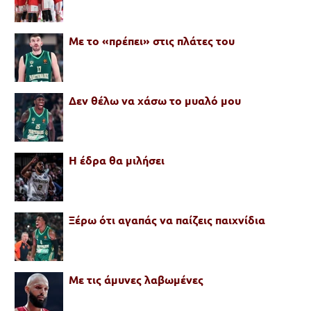
Με το «πρέπει» στις πλάτες του
Δεν θέλω να χάσω το μυαλό μου
Η έδρα θα μιλήσει
Ξέρω ότι αγαπάς να παίζεις παιχνίδια
Με τις άμυνες λαβωμένες