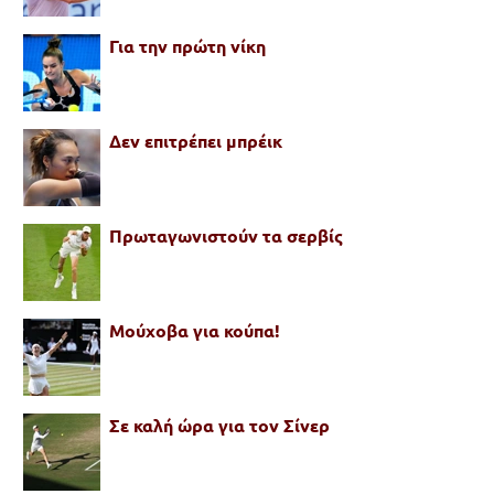
Για την πρώτη νίκη
Δεν επιτρέπει μπρέικ
Πρωταγωνιστούν τα σερβίς
Μούχοβα για κούπα!
Σε καλή ώρα για τον Σίνερ