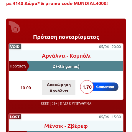
με 4140 Δώρα* & promo code MUNDIAL4000!
Πρόταση πονταρίσματος
VOID
05/06 - 20:00
Αρνάλντι
-
Κομπόλι
Πρόταση
2 (-3.5 games)
ΠΟΝΤΑΡΙΣΜΑ
ΑΠΟΤΕΛΕΣΜΑ
ΑΠΟΔΟΣΗ
Αποχώρηση
1.70
10.00
Αρνάλντι
ΕΕΕΠ | 21+ | ΠΑΙΞΕ ΥΠΕΥΘΥΝΑ
LOST
05/06 - 15:30
Μένσικ
-
Ζβέρεφ