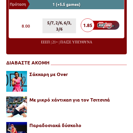
Πρόταση
1 (+5.5 games)
ΠΟΝΤΑΡΙΣΜΑ
ΑΠΟΤΕΛΕΣΜΑ
ΑΠΟΔΟΣΗ
5/7, 2/6, 6/3,
1.85
8.00
3/6
ΕΕΕΠ | 21+ | ΠΑΙΞΕ ΥΠΕΥΘΥΝΑ
ΔΙΑΒΑΣΤΕ ΑΚΟΜΗ
Σάκκαρη με Over
Με μικρό χάντικαπ για τον Τσιτσιπά
Παραδοσιακά δύσκολο