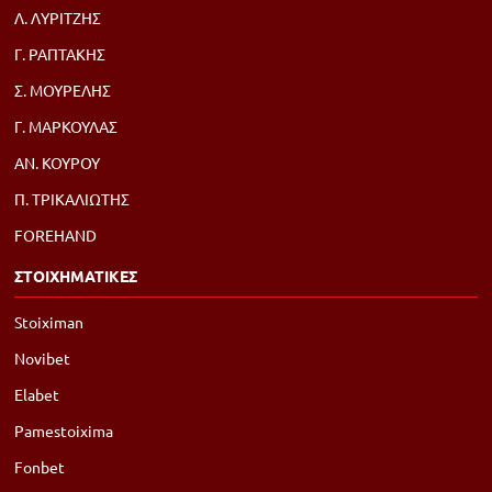
Λ. ΛΥΡΙΤΖΗΣ
Γ. ΡΑΠΤΑΚΗΣ
Σ. ΜΟΥΡΕΛΗΣ
Γ. ΜΑΡΚΟΥΛΑΣ
ΑΝ. ΚΟΥΡΟΥ
Π. ΤΡΙΚΑΛΙΩΤΗΣ
FOREHAND
ΣΤΟΙΧΗΜΑΤΙΚΕΣ
Stoiximan
Novibet
Elabet
Pamestoixima
Fonbet