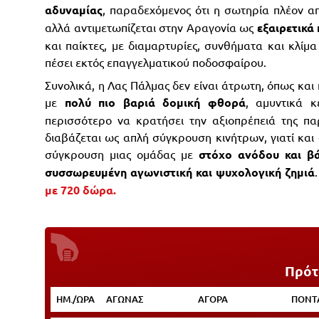
αδυναμίας
, παραδεχόμενος ότι η σωτηρία πλέον α
αλλά αντιμετωπίζεται στην Αραγονία ως
εξαιρετικά
και παίκτες, με διαμαρτυρίες, συνθήματα και κλίμ
πέσει εκτός επαγγελματικού ποδοσφαίρου.
Συνολικά, η Λας Πάλμας δεν είναι άτρωτη, όπως και 
με
πολύ πιο βαριά δομική φθορά
, αμυντικά κ
περισσότερο να κρατήσει την αξιοπρέπειά της πα
διαβάζεται ως απλή σύγκρουση κινήτρων, γιατί και
σύγκρουση μιας ομάδας με
στόχο ανόδου και β
συσσωρευμένη αγωνιστική και ψυχολογική ζημιά
με 720 δώρα.
Πρότ
ΗΜ./ΩΡΑ
ΑΓΩΝΑΣ
ΑΓΟΡΑ
ΠΟΝΤ