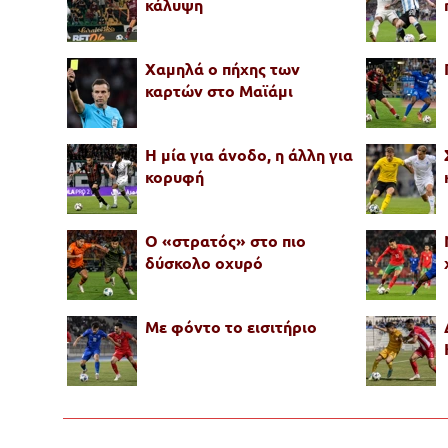
κάλυψη
Χαμηλά ο πήχης των
καρτών στο Μαϊάμι
Η μία για άνοδο, η άλλη για
κορυφή
Ο «στρατός» στο πιο
δύσκολο οχυρό
Με φόντο το εισιτήριο