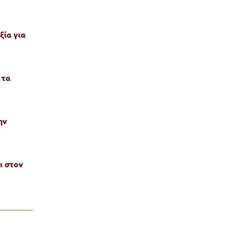
ξία για
 τα
ην
ι στον