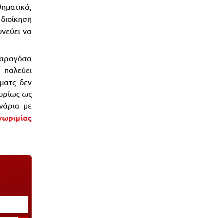
θηματικά,
 διοίκηση
υνεύει να
 Σαραγόσα
 παλεύει
ματς δεν
κυρίως ως
νάρια με
ωριμίας