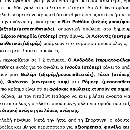
χε τον όγκο και για μεγάλο διάστημα πατούσε καλύτερα, ό
τς με δύο γκολ στο τελευταίο τέταρτο. Αυτό δείχνει ομάδ
λα δεν πρέπει να κρυφτεί ότι δέχθηκε φάσεις και δεν ήταν επ
 την ανάγνωση είναι τρεις:
ο Βίτι Ροθάδα (δεξιός μπακ/φο
εξτρέμ/μεσοεπιθετικός)
, σημαντική απώλεια στο δημιουρ
 Σέρχιο Μπαρθία (στόπερ)
στην άμυνα. Οι
Λοϊοντίς (κεντρι
επιθετικός/εξτρέμ)
υπάρχουν στο ευρύτερο απουσιολόγιο, 
ο οι τρεις βασικές απώλειες.
 περιορίζεται σε 1-2 ονόματα.
Ο Ανδράδα (τερματοφύλακ
τέθηκε εκτός για το φινάλε,
ο Ινσούα (στόπερ)
χάνει το υπό
χουν μπει
Βαλέρι (εξτρέμ/μεσοεπιθετικός)
,
Τάτσι (στόπερ
κ)
,
Φράντσο (κεντρικός χαφ)
και
Ρόμπερ (μεσοεπιθετι
ιο κρίσιμο είναι ότι
οι φρέσκες απώλειες χτυπούν σε σημεί
 άξονα, με τον Νταβίντ Ναβάρο να έχει μιλήσει ανοιχτά γι
ειται απλώς για «λίστα απουσιών», αλλά για ομάδα που ταξ
 διαρκή ανάγκη για λύσεις ανάγκης
.
ηλαδή πένθιμο. Μετά την ήττα από τη Σπόρτινγκ, ο κόουτ
δοξίας και μίλησε περισσότερο για
αξιοπρέπεια, φανέλα και