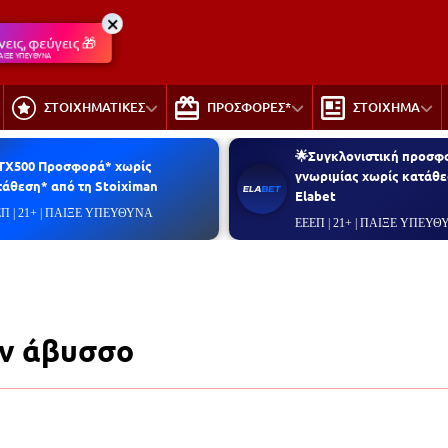
νεις, φεύγεις 🎁
 ΠΑΙΞΕ ΥΠΕΥΘΥΝΑ
ΣΤΟΙΧΗΜΑΤΙΚΕΣ
ΠΡΟΣΦΟΡΕΣ*
ΣΤΟΙΧΗΜΑ
🌟Συγκλονιστική προσφ
TX500 Προσφορά* χωρίς
γνωριμίας χωρίς κατάθε
τάθεση* από τη Stoiximan
Elabet
Π | 21+ | ΠΑΙΞΕ ΥΠΕΥΘΥΝΑ
ΕΕΕΠ | 21+ | ΠΑΙΞΕ ΥΠΕΥ
ην άβυσσο