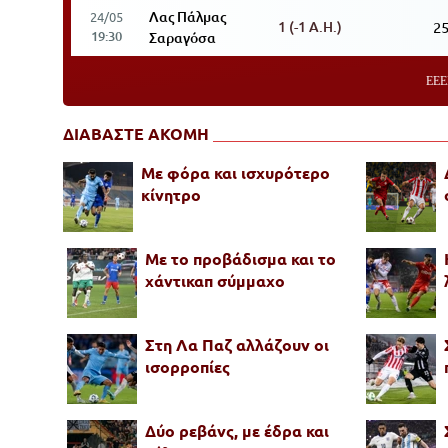
Λας Πάλμας
24/05
1 (-1 Α.Η.)
25
19:30
Σαραγόσα
ΕΕΕ
ΔΙΑΒΑΣΤΕ ΑΚΟΜΗ
Με φόρα και ισχυρότερο
κίνητρο
Με το προβάδισμα και το
χάντικαπ σύμμαχο
Στη Λα Παζ αλλάζουν οι
ισορροπίες
Δύο ρεβάνς, με έδρα και