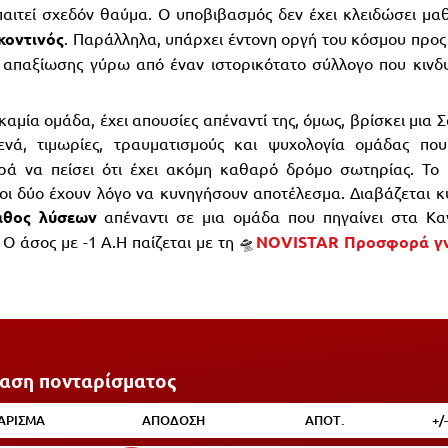
παιτεί σχεδόν θαύμα. Ο υποβιβασμός δεν έχει κλειδώσει μα
 κοντινός
. Παράλληλα, υπάρχει έντονη οργή του κόσμου προς
α απαξίωσης γύρω από έναν ιστορικότατο σύλλογο που κινδ
καμία ομάδα, έχει απουσίες απέναντί της, όμως, βρίσκει μια
ενά, τιμωρίες, τραυματισμούς και ψυχολογία ομάδας που
ρά να πείσει ότι έχει ακόμη καθαρό δρόμο σωτηρίας. Το 
 οι δύο έχουν λόγο να κυνηγήσουν αποτέλεσμα. Διαβάζεται 
άθος λύσεων
απέναντι σε μια ομάδα που πηγαίνει στα Κα
. Ο άσος με -1 Α.Η παίζεται με τη 🛸
NOVISTAR Προσφορά γν
αση πονταρίσματος
ΑΡΙΣΜΑ
ΑΠΟΔΟΣΗ
ΑΠΟΤ.
+/-