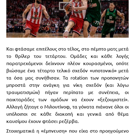
Και φτάσαμε επιτέλους στο τέλος, στο πέμπτο ματς μετά
το θρίλερ του τετάρτου. Ομάδες και κάθε λογής
παρατρεχάμενοι δείχνουν πλέον κουρασμένοι, οπότε
βιώσαμε ένα τέταρτο τελικό σχεδόν «υποτονικό» μετά
τα όσα μας συνήθισαν. Τα rotation των προπονητών
μπροστά στην ανάγκη για νίκη σχεδόν (και λόγω
τραυματισμών) πήγαν περίπατο με συνέπεια, οι
παικταράδες των ομάδων να έχουν «ξεζουμιστεί».
Αλλαγή ζήταγε ο Μιλουτίνοφ, τα γόνατα πιάνανε όλοι οι
υπόλοιποι σε κάθε διακοπή και γενικά από θέμα
καυσίμου έχουν φτάσει ρεζέρβα.
Στοιχηματικά η «έμπνευση» που είχα στο προηγούμενο