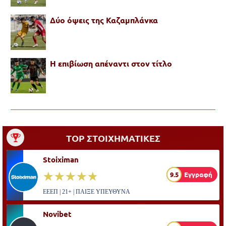
Δύο όψεις της Καζαμπλάνκα
Η επιβίωση απέναντι στον τίτλο
TOP ΣΤΟΙΧΗΜΑΤΙΚΕΣ
Stoiximan
☆☆☆☆☆
★★★★★
9.5
Εγγραφή
ΕΕΕΠ | 21+ | ΠΑΙΞΕ ΥΠΕΥΘΥΝΑ
Novibet