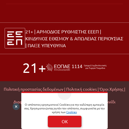
21+ | ΑΡΜΟΔΙΟΣ ΡΥΘΜΙΣΤΗΣ ΕΕΕΠ |
ΚΙΝΔΥΝΟΣ ΕΘΙΣΜΟΥ & ΑΠΩΛΕΙΑΣ ΠΕΡΙΟΥΣΙΑΣ
|
ΠΑΙΞΕ ΥΠΕΥΘΥΝΑ
21+
Πολιτική προστασίας δεδομένων |
Πολιτική cookies |
Όροι Χρήσης |
Σχετικά με εμάς |
Editorial Policy |
Διαφάνεια Εμπορικών Συνεργασιών |
Υπεύθυνο Παιχνίδι
Ο ιστότοπος χρησιμοποιεί Cookies για την καλύτερη εμπειρία
σας. Χρησιμοποιώντας αυτόν τον ιστότοπο, συμφωνείτε με την
© 2026 Matchmoney
χρήση των
Cookies
.
Developed by
Digital Winners
OK