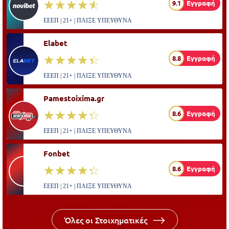
☆☆☆☆☆
★★★★★
9.1
Εγγραφή
ΕΕΕΠ | 21+ | ΠΑΙΞΕ ΥΠΕΥΘΥΝΑ
Elabet
☆☆☆☆☆
★★★★★
8.8
Εγγραφή
ΕΕΕΠ | 21+ | ΠΑΙΞΕ ΥΠΕΥΘΥΝΑ
Pamestoixima.gr
☆☆☆☆☆
★★★★★
8.6
Εγγραφή
ΕΕΕΠ | 21+ | ΠΑΙΞΕ ΥΠΕΥΘΥΝΑ
Fonbet
☆☆☆☆☆
★★★★★
8.6
Εγγραφή
ΕΕΕΠ | 21+ | ΠΑΙΞΕ ΥΠΕΥΘΥΝΑ
Όλες οι Στοιχηματικές