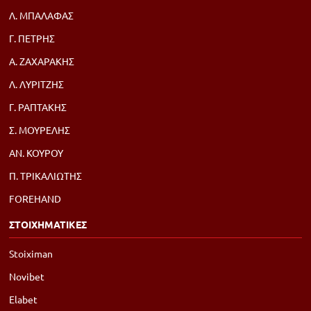
Λ. ΜΠΑΛΑΦΑΣ
Γ. ΠΕΤΡΗΣ
Α. ΖΑΧΑΡΑΚΗΣ
Λ. ΛΥΡΙΤΖΗΣ
Γ. ΡΑΠΤΑΚΗΣ
Σ. ΜΟΥΡΕΛΗΣ
ΑΝ. ΚΟΥΡΟΥ
Π. ΤΡΙΚΑΛΙΩΤΗΣ
FOREHAND
ΣΤΟΙΧΗΜΑΤΙΚΕΣ
Stoiximan
Novibet
Elabet