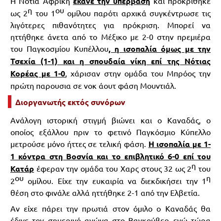
Η Νότια Αφρική
έκανε την υπέρβαση
και προκρίθηκε
η
ου
ως 2
του 1
ομίλου παρότι αρχικά συγκέντρωσε τις
λιγότερες πιθανότητες για πρόκριση. Μπορεί να
ηττήθηκε άνετα από το Μέξικο με 2-0 στην πρεμιέρα
του Παγκοσμίου Κυπέλλου
, η ισοπαλία όμως με την
Τσεχία (1-1) και η σπουδαία νίκη επί της Νότιας
Κορέας με 1-0
, χάρισαν στην ομάδα του Μπρόος την
πρώτη παρουσια σε νοκ άουτ φάση Μουντιάλ.
Διοργανωτής εκτός συνόρων
Ανάλογη ιστορική στιγμή βιώνει και ο Καναδάς, ο
οποίος εξάλλου πριν το φετινό Παγκόσμιο Κύπελλο
μετρούσε μόνο ήττες σε τελική φάση.
Η ισοπαλία με 1-
1 κόντρα στη Βοσνία και το επιβλητικό 6-0 επί του
η
Κατάρ
έφεραν την ομάδα του Χαρς στους 32 ως 2
του
ου
η
2
ομίλου. Είχε την ευκαιρία να διεκδικήσει την 1
θέση στο φινάλε αλλά ηττήθηκε 2-1 από την Ελβετία.
Αν είχε πάρει την πρωτιά στον όμιλο ο Καναδάς θα
έδινε τον σημερινό αγώνα στο Βανκούβερ ενώ τώρα