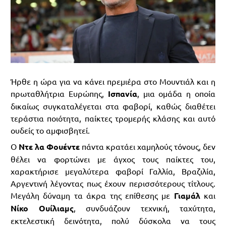
Ήρθε η ώρα για να κάνει πρεμιέρα στο Μουντιάλ και η
πρωταθλήτρια Ευρώπης,
Ισπανία
, μια ομάδα η οποία
δικαίως συγκαταλέγεται στα φαβορί, καθώς διαθέτει
τεράστια ποιότητα, παίκτες τρομερής κλάσης και αυτό
ουδείς το αμφισβητεί.
Ο
Ντε λα Φουέντε
πάντα κρατάει χαμηλούς τόνους, δεν
θέλει να φορτώνει με άγχος τους παίκτες του,
χαρακτήρισε μεγαλύτερα φαβορί Γαλλία, Βραζιλία,
Αργεντινή λέγοντας πως έχουν περισσότερους τίτλους.
Μεγάλη δύναμη τα άκρα της επίθεσης με
Γιαμάλ
και
Νίκο Ουίλιαμς
, συνδυάζουν τεχνική, ταχύτητα,
εκτελεστική δεινότητα, πολύ δύσκολα να τους