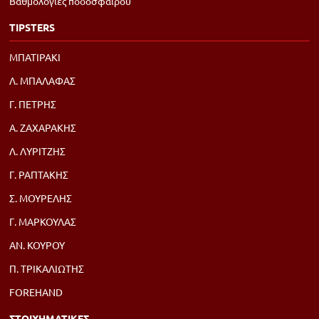
Βαθμολογίες ποδοσφαίρου
TIPSTERS
ΜΠΑΤΙΡΑΚΙ
Λ. ΜΠΑΛΑΦΑΣ
Γ. ΠΕΤΡΗΣ
Α. ΖΑΧΑΡΑΚΗΣ
Λ. ΛΥΡΙΤΖΗΣ
Γ. ΡΑΠΤΑΚΗΣ
Σ. ΜΟΥΡΕΛΗΣ
Γ. ΜΑΡΚΟΥΛΑΣ
ΑΝ. ΚΟΥΡΟΥ
Π. ΤΡΙΚΑΛΙΩΤΗΣ
FOREHAND
ΣΤΟΙΧΗΜΑΤΙΚΕΣ