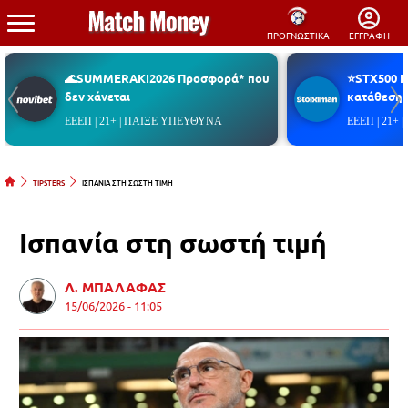
ΠΡΟΓΝΩΣΤΙΚΑ
ΕΓΓΡΑΦΗ
🌊SUMMERAKI2026 Προσφορά* που
⭐STX500 
δεν χάνεται
κατάθεση*
ΕΕΕΠ | 21+ | ΠΑΙΞΕ ΥΠΕΥΘΥΝΑ
ΕΕΕΠ | 21+
TIPSTERS
ΙΣΠΑΝΙΑ ΣΤΗ ΣΩΣΤΗ ΤΙΜΗ
Ισπανία στη σωστή τιμή
Λ. ΜΠΑΛΑΦΑΣ
15/06/2026 - 11:05