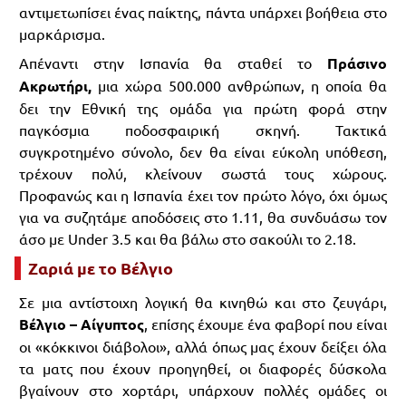
αντιμετωπίσει ένας παίκτης, πάντα υπάρχει βοήθεια στο
μαρκάρισμα.
Απέναντι στην Ισπανία θα σταθεί το
Πράσινο
Ακρωτήρι,
μια χώρα 500.000 ανθρώπων, η οποία θα
δει την Εθνική της ομάδα για πρώτη φορά στην
παγκόσμια ποδοσφαιρική σκηνή. Τακτικά
συγκροτημένο σύνολο, δεν θα είναι εύκολη υπόθεση,
τρέχουν πολύ, κλείνουν σωστά τους χώρους.
Προφανώς και η Ισπανία έχει τον πρώτο λόγο, όχι όμως
για να συζητάμε αποδόσεις στο 1.11, θα συνδυάσω τον
άσο με Under 3.5 και θα βάλω στο σακούλι το 2.18.
Ζαριά με το Βέλγιο
Σε μια αντίστοιχη λογική θα κινηθώ και στο ζευγάρι,
Βέλγιο – Αίγυπτος
, επίσης έχουμε ένα φαβορί που είναι
οι «κόκκινοι διάβολοι», αλλά όπως μας έχουν δείξει όλα
τα ματς που έχουν προηγηθεί, οι διαφορές δύσκολα
βγαίνουν στο χορτάρι, υπάρχουν πολλές ομάδες οι