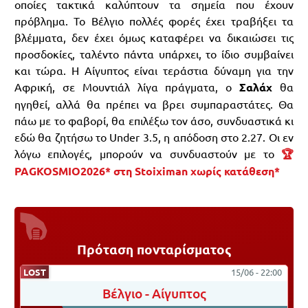
οποίες τακτικά καλύπτουν τα σημεία που έχουν
πρόβλημα. Το Βέλγιο πολλές φορές έχει τραβήξει τα
βλέμματα, δεν έχει όμως καταφέρει να δικαιώσει τις
προσδοκίες, ταλέντο πάντα υπάρχει, το ίδιο συμβαίνει
και τώρα. Η Αίγυπτος είναι τεράστια δύναμη για την
Αφρική, σε Μουντιάλ λίγα πράγματα, ο
Σαλάχ
θα
ηγηθεί, αλλά θα πρέπει να βρει συμπαραστάτες. Θα
πάω με το φαβορί, θα επιλέξω τον άσο, συνδυαστικά κι
εδώ θα ζητήσω το Under 3.5, η απόδοση στο 2.27. Οι εν
λόγω επιλογές, μπορούν να συνδυαστούν με το
🏆
PAGKOSMIO2026* στη Stoiximan χωρίς κατάθεση*
Πρόταση πονταρίσματος
LOST
15/06 - 22:00
Βέλγιο
-
Αίγυπτος