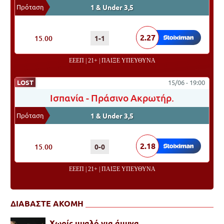
Πρόταση
1 & Under 3,5
ΠΟΝΤΑΡΙΣΜΑ
ΑΠΟΤΕΛΕΣΜΑ
ΑΠΟΔΟΣΗ
2.27
15.00
1-1
ΕΕΕΠ | 21+ | ΠΑΙΞΕ ΥΠΕΥΘΥΝΑ
LOST
15/06 - 19:00
Ισπανία
-
Πράσινο Ακρωτήρ.
Πρόταση
1 & Under 3,5
ΠΟΝΤΑΡΙΣΜΑ
ΑΠΟΤΕΛΕΣΜΑ
ΑΠΟΔΟΣΗ
2.18
15.00
0-0
ΕΕΕΠ | 21+ | ΠΑΙΞΕ ΥΠΕΥΘΥΝΑ
ΔΙΑΒΑΣΤΕ ΑΚΟΜΗ
Χωρίς μυαλό για άμυνα