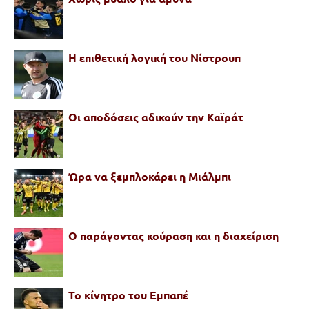
Η επιθετική λογική του Νίστρουπ
Οι αποδόσεις αδικούν την Καϊράτ
Ώρα να ξεμπλοκάρει η Μιάλμπι
Ο παράγοντας κούραση και η διαχείριση
Το κίνητρο του Εμπαπέ