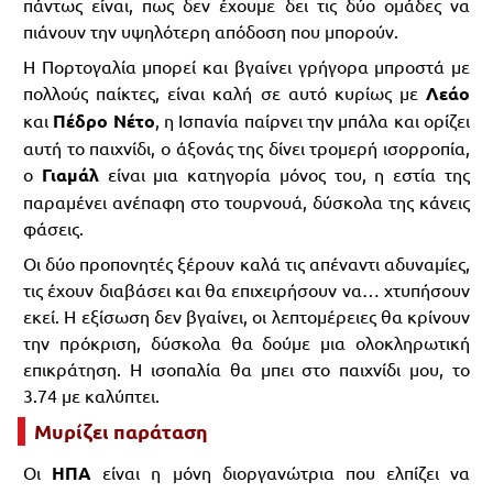
πάντως είναι, πως δεν έχουμε δει τις δύο ομάδες να
πιάνουν την υψηλότερη απόδοση που μπορούν.
Η Πορτογαλία μπορεί και βγαίνει γρήγορα μπροστά με
πολλούς παίκτες, είναι καλή σε αυτό κυρίως με
Λεάο
και
Πέδρο Νέτο
, η Ισπανία παίρνει την μπάλα και ορίζει
αυτή το παιχνίδι, ο άξονάς της δίνει τρομερή ισορροπία,
ο
Γιαμάλ
είναι μια κατηγορία μόνος του, η εστία της
παραμένει ανέπαφη στο τουρνουά, δύσκολα της κάνεις
φάσεις.
Οι δύο προπονητές ξέρουν καλά τις απέναντι αδυναμίες,
τις έχουν διαβάσει και θα επιχειρήσουν να… χτυπήσουν
εκεί. Η εξίσωση δεν βγαίνει, οι λεπτομέρειες θα κρίνουν
την πρόκριση, δύσκολα θα δούμε μια ολοκληρωτική
επικράτηση. Η ισοπαλία θα μπει στο παιχνίδι μου, το
3.74 με καλύπτει.
Μυρίζει παράταση
Οι
ΗΠΑ
είναι η μόνη διοργανώτρια που ελπίζει να