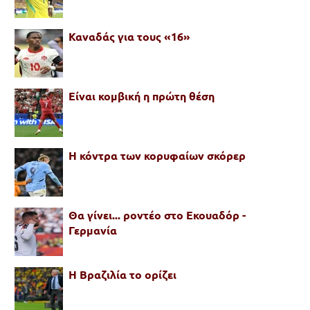
Καναδάς για τους «16»
Είναι κομβική η πρώτη θέση
Η κόντρα των κορυφαίων σκόρερ
Θα γίνει... ροντέο στο Εκουαδόρ -
Γερμανία
Η Βραζιλία το ορίζει