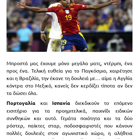
Μπροστά μας έχουμε μόνο μεγάλα ματς, ντέρμπι, ένα
προς ένα. Τελική ευθεία για το Παγκόσμιο, χαιρέτησε
και η Βραζιλία, την έκανε τη δουλειά με… αίμα η Αγγλία
κόντρα στο Μεξικό, κανείς δεν κερδίζει τίποτα αν δεν
τα δώσει όλα.
Πορτογαλία
και
Ισπανία
διεκδικούν το επόμενο
εισιτήριο για τα προημιτελικά, παιχνίδι ειδικών
συνθηκών και αυτό. Γεμάτα ποιότητα και τα δύο
ρόστερ, παίκτες σταρ, ποδοσφαιριστές που κάνουν
πολλές δουλειές στον αγωνιστικό χώρο, η αλήθεια