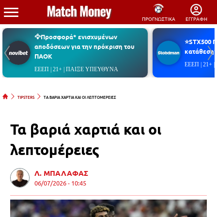
ΠΡΟΓΝΩΣΤΙΚΑ
ΕΓΓΡΑΦΗ
🦅Προσφορά* ενισχυμένων
⭐STX500 
αποδόσεων για την πρόκριση του
κατάθεση*
ΠΑΟΚ
ΕΕΕΠ | 21+
ΕΕΕΠ | 21+ | ΠΑΙΞΕ ΥΠΕΥΘΥΝΑ
TIPSTERS
ΤΑ ΒΑΡΙΑ ΧΑΡΤΙΑ ΚΑΙ ΟΙ ΛΕΠΤΟΜΕΡΕΙΕΣ
Τα βαριά χαρτιά και οι
λεπτομέρειες
Λ. ΜΠΑΛΑΦΑΣ
06/07/2026 - 10:45