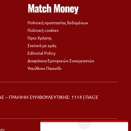
Πολιτική προστασίας δεδομένων
Πολιτική cookies
Όροι Χρήσης
Σχετικά με εμάς
Editorial Policy
Διαφάνεια Εμπορικών Συνεργασιών
Υπεύθυνο Παιχνίδι
Ε – ΓΡΑΜΜΗ ΣΥΜΒΟΥΛΕΥΤΙΚΗΣ: 1114 |
ΠΑΙΞΕ