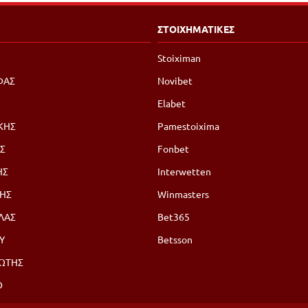
ΣΤΟΙΧΗΜΑΤΙΚΕΣ
Ι
Stoiximan
ΦΑΣ
Novibet
Elabet
ΚΗΣ
Pamestoixima
ΗΣ
Fonbet
ΗΣ
Interwetten
ΛΗΣ
Winmasters
ΛΑΣ
Bet365
Υ
Betsson
ΙΩΤΗΣ
D