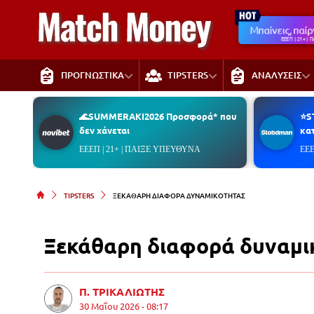
Μπαίνεις, παίρ
ΕΕΕΠ | 21+ |
ΠΡΟΓΝΩΣΤΙΚΑ
TIPSTERS
ΑΝΑΛΥΣΕΙΣ
🌊SUMMERAKI2026 Προσφορά* που
⭐S
δεν χάνεται
κα
ΕΕΕΠ | 21+ | ΠΑΙΞΕ ΥΠΕΥΘΥΝΑ
ΕΕΕ
TIPSTERS
ΞΕΚΑΘΑΡΗ ΔΙΑΦΟΡΑ ΔΥΝΑΜΙΚΟΤΗΤΑΣ
Ξεκάθαρη διαφορά δυναμι
Π. ΤΡΙΚΑΛΙΩΤΗΣ
30 Μαΐου 2026 - 08:17