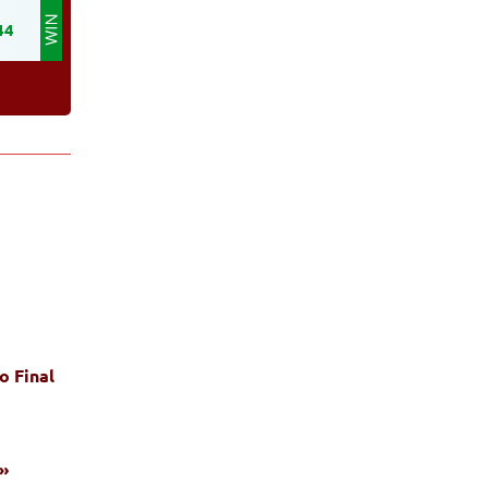
44
ο Final
»