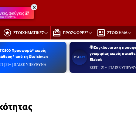
νεις, φεύγεις 🎁
 ΠΑΙΞΕ ΥΠΕΥΘΥΝΑ
ΣΤΟΙΧΗΜΑΤΙΚΕΣ
ΠΡΟΣΦΟΡΕΣ*
ΣΤΟΙΧΗΜΑ
🌟Συγκλονιστική προσφ
TX500 Προσφορά* χωρίς
γνωριμίας χωρίς κατάθε
τάθεση* από τη Stoiximan
Elabet
Π | 21+ | ΠΑΙΞΕ ΥΠΕΥΘΥΝΑ
ΕΕΕΠ | 21+ | ΠΑΙΞΕ ΥΠΕΥ
κότητας