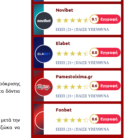
Novibet
☆☆☆☆☆
★★★★★
9.1
Εγγραφή
ΕΕΕΠ | 21+ | ΠΑΙΞΕ ΥΠΕΥΘΥΝΑ
Elabet
☆☆☆☆☆
★★★★★
8.8
Εγγραφή
ΕΕΕΠ | 21+ | ΠΑΙΞΕ ΥΠΕΥΘΥΝΑ
Pamestoixima.gr
πρόκρισης
☆☆☆☆☆
★★★★★
8.6
Εγγραφή
τα δόντια
ΕΕΕΠ | 21+ | ΠΑΙΞΕ ΥΠΕΥΘΥΝΑ
Fonbet
☆☆☆☆☆
★★★★★
8.6
Εγγραφή
 μετά την
τζώκα να
ΕΕΕΠ | 21+ | ΠΑΙΞΕ ΥΠΕΥΘΥΝΑ