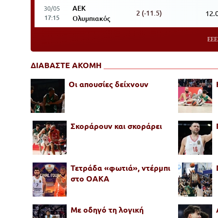
ΑΕΚ
30/05
2 (-11.5)
12.
17:15
Ολυμπιακός
ΕΕΕ
ΔΙΑΒΑΣΤΕ ΑΚΟΜΗ
Οι απουσίες δείχνουν
Σκοράρουν και σκοράρει
Τετράδα «φωτιά», ντέρμπι
στο ΟΑΚΑ
Με οδηγό τη λογική