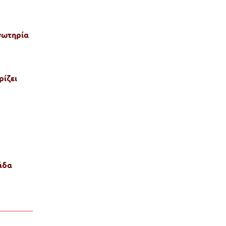
 σωτηρία
ρίζει
άδα