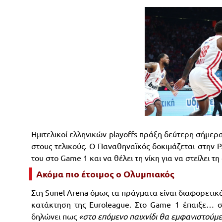
Ημιτελικοί ελληνικών playoffs πράξη δεύτερη σήμερα
στους τελικούς. Ο Παναθηναϊκός δοκιμάζεται στην 
του στο Game 1 και να θέλει τη νίκη για να στείλει 
Ακόμα πιο έτοιμος ο Ολυμπιακός
Στη Sunel Arena όμως τα πράγματα είναι διαφορετικά
κατάκτηση της Euroleague. Στο Game 1 έπαιξε… 
δηλώνει πως
«στο επόμενο παιχνίδι θα εμφανιστούμε 