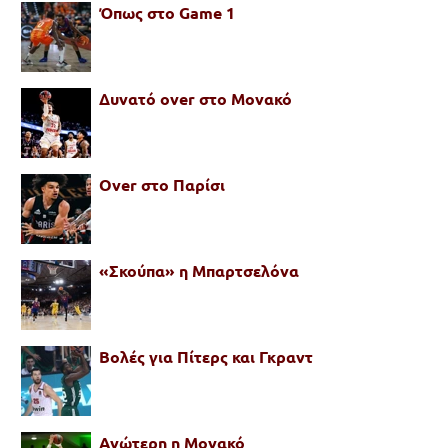
Όπως στο Game 1
Δυνατό over στο Μονακό
Over στο Παρίσι
«Σκούπα» η Μπαρτσελόνα
Βολές για Πίτερς και Γκραντ
Ανώτερη η Μονακό