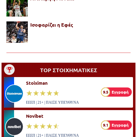
Ισοφαρίζει η Εφές
TOP ΣΤΟΙΧΗΜΑΤΙΚΕΣ
Stoiximan
☆☆☆☆☆
★★★★★
9.5
Εγγραφή
ΕΕΕΠ | 21+ | ΠΑΙΞΕ ΥΠΕΥΘΥΝΑ
Novibet
☆☆☆☆☆
★★★★★
9.1
Εγγραφή
ΕΕΕΠ | 21+ | ΠΑΙΞΕ ΥΠΕΥΘΥΝΑ