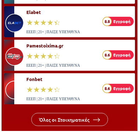
Elabet
☆☆☆☆☆
★★★★★
8.8
Εγγραφή
ΕΕΕΠ | 21+ | ΠΑΙΞΕ ΥΠΕΥΘΥΝΑ
Pamestoixima.gr
☆☆☆☆☆
★★★★★
8.6
Εγγραφή
ΕΕΕΠ | 21+ | ΠΑΙΞΕ ΥΠΕΥΘΥΝΑ
Fonbet
☆☆☆☆☆
★★★★★
8.6
Εγγραφή
ΕΕΕΠ | 21+ | ΠΑΙΞΕ ΥΠΕΥΘΥΝΑ
Όλες οι Στοιχηματικές