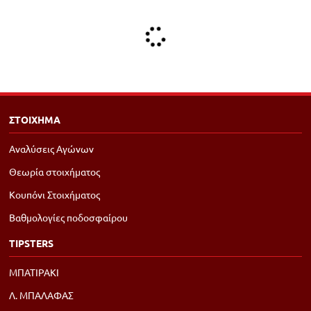
ΣΤΟΙΧΗΜΑ
Αναλύσεις Αγώνων
Θεωρία στοιχήματος
Κουπόνι Στοιχήματος
Βαθμολογίες ποδοσφαίρου
TIPSTERS
ΜΠΑΤΙΡΑΚΙ
Λ. ΜΠΑΛΑΦΑΣ