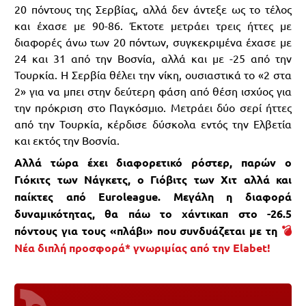
20 πόντους της Σερβίας, αλλά δεν άντεξε ως το τέλος
και έχασε με 90-86. Έκτοτε μετράει τρεις ήττες με
διαφορές άνω των 20 πόντων, συγκεκριμένα έχασε με
24 και 31 από την Βοσνία, αλλά και με -25 από την
Τουρκία. Η Σερβία θέλει την νίκη, ουσιαστικά το «2 στα
2» για να μπει στην δεύτερη φάση από θέση ισχύος για
την πρόκριση στο Παγκόσμιο. Μετράει δύο σερί ήττες
από την Τουρκία, κέρδισε δύσκολα εντός την Ελβετία
και εκτός την Βοσνία.
Αλλά τώρα έχει διαφορετικό ρόστερ, παρών ο
Γιόκιτς των Νάγκετς, ο Γιόβιτς των Χιτ αλλά και
παίκτες από Euroleague. Μεγάλη η διαφορά
δυναμικότητας, θα πάω το χάντικαπ στο -26.5
πόντους για τους «πλάβι» που συνδυάζεται με τη
💣
Νέα διπλή προσφορά* γνωριμίας από την Elabet!