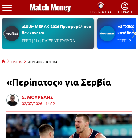
ΠΡΟΓΝΩΣΤΙΚΑ
ΕΓΓΡΑΦΗ
🌊SUMMERAKI2026 Προσφορά* που
⭐STX500 
δεν χάνεται
κατάθεση*
ΕΕΕΠ | 21+ | ΠΑΙΞΕ ΥΠΕΥΘΥΝΑ
ΕΕΕΠ | 21+
TIPSTERS
«ΠΕΡΙΠΑΤΟΣ» ΓΙΑ ΣΕΡΒΙΑ
«Περίπατος» για Σερβία
Σ. ΜΟΥΡΕΛΗΣ
02/07/2026 - 14:22