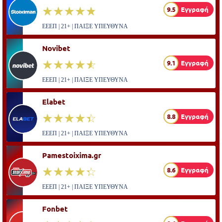
☆☆☆☆☆
★★★★★
9.5
Εγγραφή
ΕΕΕΠ | 21+ | ΠΑΙΞΕ ΥΠΕΥΘΥΝΑ
Novibet
☆☆☆☆☆
★★★★★
9.1
Εγγραφή
ΕΕΕΠ | 21+ | ΠΑΙΞΕ ΥΠΕΥΘΥΝΑ
Elabet
☆☆☆☆☆
★★★★★
8.8
Εγγραφή
ΕΕΕΠ | 21+ | ΠΑΙΞΕ ΥΠΕΥΘΥΝΑ
Pamestoixima.gr
☆☆☆☆☆
★★★★★
8.6
Εγγραφή
ΕΕΕΠ | 21+ | ΠΑΙΞΕ ΥΠΕΥΘΥΝΑ
Fonbet