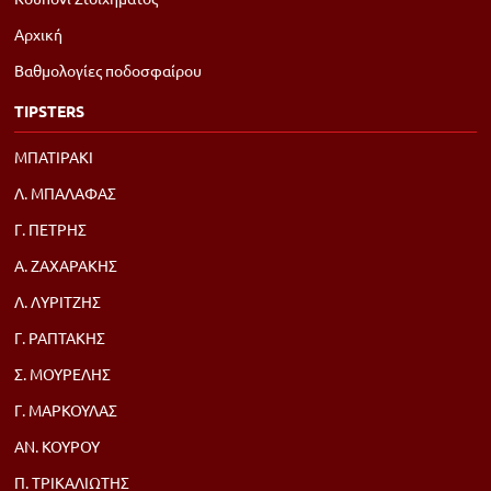
Αρχική
Βαθμολογίες ποδοσφαίρου
TIPSTERS
ΜΠΑΤΙΡΑΚΙ
Λ. ΜΠΑΛΑΦΑΣ
Γ. ΠΕΤΡΗΣ
Α. ΖΑΧΑΡΑΚΗΣ
Λ. ΛΥΡΙΤΖΗΣ
Γ. ΡΑΠΤΑΚΗΣ
Σ. ΜΟΥΡΕΛΗΣ
Γ. ΜΑΡΚΟΥΛΑΣ
ΑΝ. ΚΟΥΡΟΥ
Π. ΤΡΙΚΑΛΙΩΤΗΣ