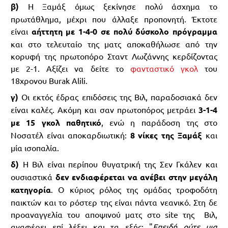
β)
Η Ξαμάξ όμως ξεκίνησε πολύ άσχημα το
πρωτάθλημα, μέχρι που άλλαξε προπονητή. Έκτοτε
είναι
αήττητη με 1-4-0 σε πολύ δύσκολο πρόγραμμα
και στο τελευταίο της ματς αποκαθήλωσε από την
κορυφή της πρωτοπόρο Σταντ Λωζάννης κερδίζοντας
με 2-1. Αξίζει να δείτε το
φανταστικό γκολ
του
18χρονου Burak Alili.
γ)
Οι εκτός έδρας επιδόσεις της Βιλ, παραδοσιακά δεν
είναι καλές. Ακόμη και σαν πρωτοπόρος μετράει
3-1-4
με 15 γκολ παθητικό
, ενώ η παράδοση της στο
Νοσατέλ είναι αποκαρδιωτική:
8 νίκες της Ξαμάξ
και
μία ισοπαλία.
δ)
Η Βιλ είναι περίπου θυγατρική της Σεν Γκάλεν και
ουσιαστικά
δεν ενδιαφέρεται να ανέβει στην μεγάλη
κατηγορία
. Ο κύριος ρόλος της ομάδας τροφοδότη
παικτών και το ρόστερ της είναι πάντα νεανικό. Στη δε
προαναγγελία του αποψινού ματς στο site της Βιλ,
αναφέρει επί λέξει και τα εξής: "
Επειδή ούτε μια