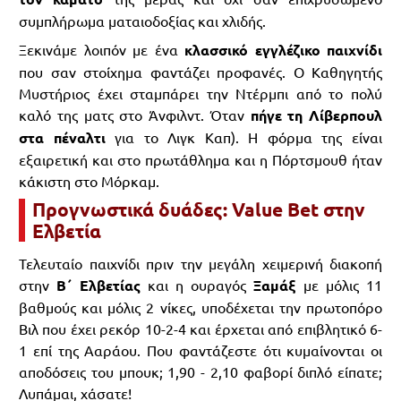
συμπλήρωμα ματαιοδοξίας και χλιδής.
Ξεκινάμε λοιπόν με ένα
κλασσικό εγγλέζικο παιχνίδι
που σαν στοίχημα φαντάζει προφανές. Ο Καθηγητής
Μυστήριος έχει σταμπάρει την Ντέρμπι από το πολύ
καλό της ματς στο Άνφιλντ. Όταν
πήγε τη Λίβερπουλ
στα πέναλτι
για το Λιγκ Καπ). Η φόρμα της είναι
εξαιρετική και στο πρωτάθλημα και η Πόρτσμουθ ήταν
κάκιστη στο Μόρκαμ.
Προγνωστικά δυάδες: Value Bet στην
Ελβετία
Τελευταίο παιχνίδι πριν την μεγάλη χειμερινή διακοπή
στην
Β΄ Ελβετίας
και η ουραγός
Ξαμάξ
με μόλις 11
βαθμούς και μόλις 2 νίκες, υποδέχεται την πρωτοπόρο
Βιλ που έχει ρεκόρ 10-2-4 και έρχεται από επιβλητικό 6-
1 επί της Ααράου. Που φαντάζεστε ότι κυμαίνονται οι
αποδόσεις του μπουκ; 1,90 - 2,10 φαβορί διπλό είπατε;
Λυπάμαι, χάσατε!