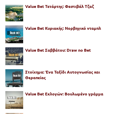
Value Bet Τετάρτης: Φεστιβάλ Τζαζ
Value Bet Κυριακής: Νορβηγικό νταμπλ
Value Bet Σαββάτου: Draw no Bet
Στοίχημα: Ένα Ταξίδι Αυτογνωσίας και
Θεραπείας
Value Bet Εκλογών: Βουλωμένο γράμμα