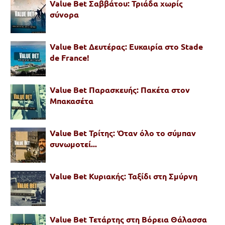
Value Bet Σαββάτου: Τριάδα χωρίς
σύνορα
Value Bet Δευτέρας: Ευκαιρία στο Stade
de France!
Value Bet Παρασκευής: Πακέτα στον
Μπακασέτα
Value Bet Τρίτης: Όταν όλο το σύμπαν
συνωμοτεί...
Value Bet Κυριακής: Ταξίδι στη Σμύρνη
Value Bet Τετάρτης στη Βόρεια Θάλασσα