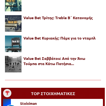
Value Bet Τρίτης: Treble Β΄ Κατανομής
Value Bet Κυριακής: Πάμε για το νταμπλ
Value Bet Σαββάτου: Από την Άνω
Τούμπα στα Κάτω Πατήσια...
TOP ΣΤΟΙΧΗΜΑΤΙΚΕΣ
Stoiximan