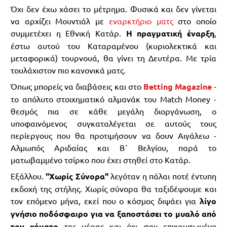
Όχι δεν έχω χάσει το μέτρημα. Φυσικά και δεν γίνεται
να αρχίζει Μουντιάλ με
εναρκτήριο ματς
στο οποίο
συμμετέχει η Εθνική Κατάρ.
Η πραγματική έναρξη
,
έστω αυτού του Καταραμένου (κυριολεκτικά και
μεταφορικά) τουρνουά, θα γίνει τη Δευτέρα. Με τρία
τουλάχιστον πιο κανονικά ματς.
Όπως μπορείς να διαβάσεις και στο
Betting Magazine
-
το απόλυτο στοιχηματικό αλμανάκ του Match Money -
θεσμός πια σε κάθε μεγάλη διοργάνωση, ο
υποφαινόμενος συγκαταλέγεται σε αυτούς τους
περίεργους που θα προτιμήσουν να δουν Αιγάλεω -
Αλμωπός Αριδαίας και Β΄ Βελγίου, παρά το
ματωβαμμένο τσίρκο που έχει στηθεί στο Κατάρ.
Εξάλλου.
"Χωρίς Σύνορα"
λεγόταν η πάλαι ποτέ έντυπη
εκδοχή της στήλης. Χωρίς σύνορα θα ταξιδέψουμε και
τον επόμενο μήνα, εκεί που ο κόσμος διψάει για
λίγο
γνήσιο ποδόσφαιρο για να ξαποστάσει το μυαλό από
τον κάματο
της μέρας και όχι σαν επιχρυσωμένο