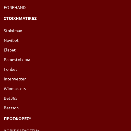
FOREHAND
ΣΤΟΙΧΗΜΑΤΙΚΕΣ
Stoiximan
Novibet
Elabet
Pamestoixima
Fonbet
Interwetten
Winmasters
Bet365
Betsson
ΠΡΟΣΦΟΡΕΣ*
ΧΩΡΙΣ ΚΑΤΑΘΕΣΗ*