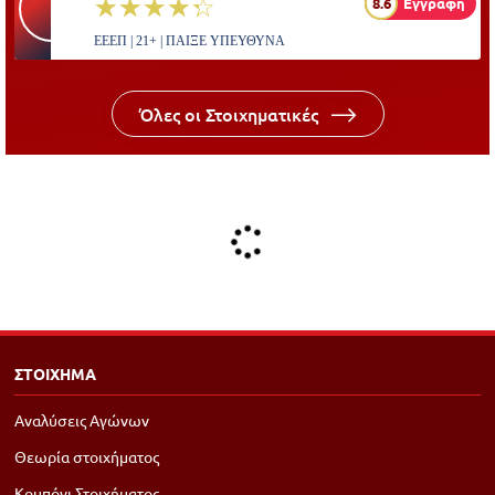
☆☆☆☆☆
★★★★★
8.6
Εγγραφή
ΕΕΕΠ | 21+ | ΠΑΙΞΕ ΥΠΕΥΘΥΝΑ
Όλες οι Στοιχηματικές
ΣΤΟΙΧΗΜΑ
Αναλύσεις Αγώνων
Θεωρία στοιχήματος
Κουπόνι Στοιχήματος