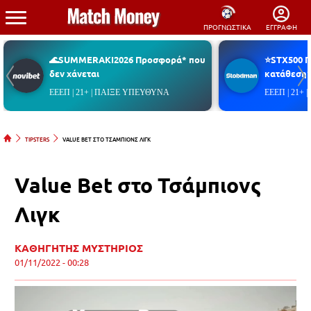
ΠΡΟΓΝΩΣΤΙΚΑ
ΕΓΓΡΑΦΗ
🌊SUMMERAKI2026 Προσφορά* που
⭐STX500 
δεν χάνεται
κατάθεση*
ΕΕΕΠ | 21+ | ΠΑΙΞΕ ΥΠΕΥΘΥΝΑ
ΕΕΕΠ | 21+
TIPSTERS
VALUE BET ΣΤΟ ΤΣΑΜΠΙΟΝΣ ΛΙΓΚ
Value Bet στο Τσάμπιονς
Λιγκ
ΚΑΘΗΓΗΤΗΣ ΜΥΣΤΗΡΙΟΣ
01/11/2022 - 00:28