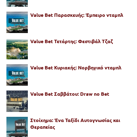
Value Bet Παρασκευής: Έμπειρο νταμπλ
Value Bet Τετάρτης: Φεστιβάλ Τζαζ
Value Bet Κυριακής: Νορβηγικό νταμπλ
Value Bet Σαββάτου: Draw no Bet
Στοίχημα: Ένα Ταξίδι Αυτογνωσίας και
Θεραπείας