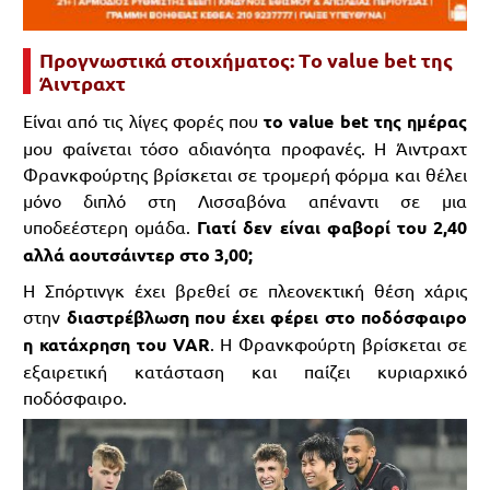
Προγνωστικά στοιχήματος: Τo value bet της
Άιντραχτ
Είναι από τις λίγες φορές που
το value bet της ημέρας
μου φαίνεται τόσο αδιανόητα προφανές. Η Άιντραχτ
Φρανκφούρτης βρίσκεται σε τρομερή φόρμα και θέλει
μόνο διπλό στη Λισσαβόνα απέναντι σε μια
υποδεέστερη ομάδα.
Γιατί δεν είναι φαβορί του 2,40
αλλά αουτσάιντερ στο 3,00;
Η Σπόρτινγκ έχει βρεθεί σε πλεονεκτική θέση χάρις
στην
διαστρέβλωση που έχει φέρει στο ποδόσφαιρο
η κατάχρηση του VAR
. H Φρανκφούρτη βρίσκεται σε
εξαιρετική κατάσταση και παίζει κυριαρχικό
ποδόσφαιρο.