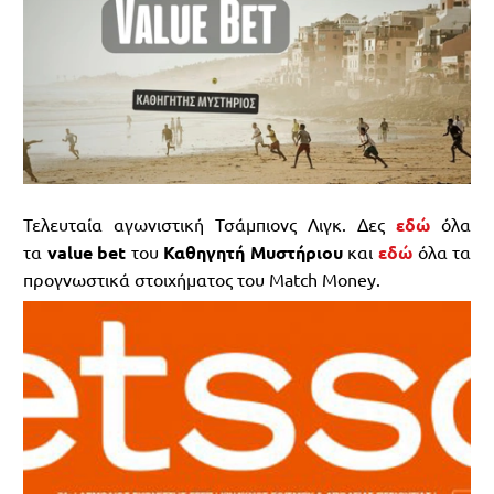
Τελευταία αγωνιστική Τσάμπιονς Λιγκ. Δες
εδώ
όλα
τα
value bet
του
Καθηγητή Μυστήριου
και
εδώ
όλα τα
προγνωστικά στοιχήματος του Match Money.