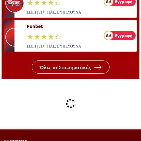
☆☆☆☆☆
★★★★★
8.6
Εγγραφή
ΕΕΕΠ | 21+ | ΠΑΙΞΕ ΥΠΕΥΘΥΝΑ
Fonbet
☆☆☆☆☆
★★★★★
8.6
Εγγραφή
ΕΕΕΠ | 21+ | ΠΑΙΞΕ ΥΠΕΥΘΥΝΑ
Όλες οι Στοιχηματικές