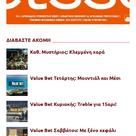
ΔΙΑΒΑΣΤΕ ΑΚΟΜΗ
Καθ. Μυστήριος: Κλεμμένη χαρά
Value Bet Τετάρτης: Μουντιάλ και Μέσι
Value Bet Κυριακής: Treble για 15αρι!
Value Bet Σαββάτου: Με ξένο κεφάλι