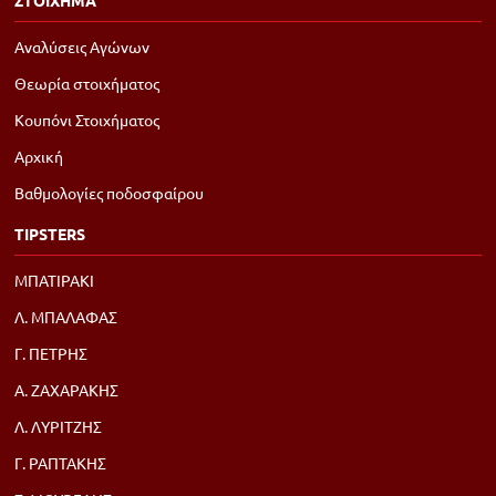
ΣΤΟΙΧΗΜΑ
Αναλύσεις Αγώνων
Θεωρία στοιχήματος
Κουπόνι Στοιχήματος
Αρχική
Βαθμολογίες ποδοσφαίρου
TIPSTERS
ΜΠΑΤΙΡΑΚΙ
Λ. ΜΠΑΛΑΦΑΣ
Γ. ΠΕΤΡΗΣ
Α. ΖΑΧΑΡΑΚΗΣ
Λ. ΛΥΡΙΤΖΗΣ
Γ. ΡΑΠΤΑΚΗΣ