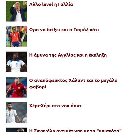
Αλλο level η Γαλλία
Ωρα να δείξει και ο Γιαμάλ κάτι
Η άμυνα της Αγγλίας και η έκπληξη
Ο αναπόφευκτος Χάλαντ και το μεγάλο
φαβορί
Χέρι-Χέρι στα νοκ άουτ
Η Σενεγάλη αντιμέτωπη με τα "μπισκότα"