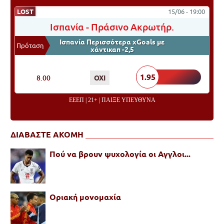
LOST
15/06 - 19:00
Ισπανία
-
Πράσινο Ακρωτήρ.
Ισπανία Περισσότερα xGoals με
Πρόταση
χάντικαπ -2,5
ΠΟΝΤΑΡΙΣΜΑ
ΑΠΟΤΕΛΕΣΜΑ
ΑΠΟΔΟΣΗ
1.95
8.00
OXI
ΕΕΕΠ | 21+ | ΠΑΙΞΕ ΥΠΕΥΘΥΝΑ
ΔΙΑΒΑΣΤΕ ΑΚΟΜΗ
Πού να βρουν ψυχολογία οι Αγγλοι...
Οριακή μονομαχία