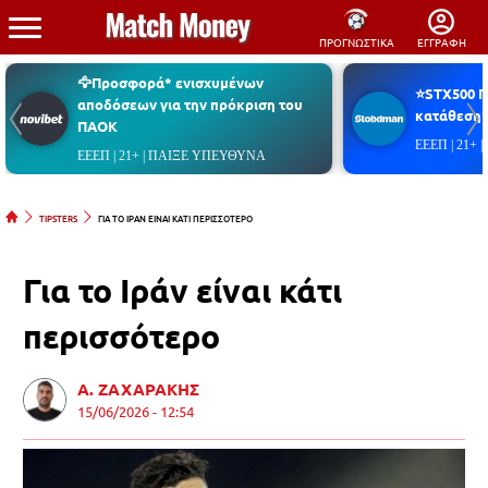
ΠΡΟΓΝΩΣΤΙΚΑ
ΕΓΓΡΑΦΗ
🦅Προσφορά* ενισχυμένων
⭐STX500 
αποδόσεων για την πρόκριση του
κατάθεση*
ΠΑΟΚ
ΕΕΕΠ | 21+
ΕΕΕΠ | 21+ | ΠΑΙΞΕ ΥΠΕΥΘΥΝΑ
TIPSTERS
ΓΙΑ ΤΟ ΙΡΑΝ ΕΙΝΑΙ ΚΑΤΙ ΠΕΡΙΣΣΟΤΕΡΟ
Για το Ιράν είναι κάτι
περισσότερο
Α. ΖΑΧΑΡΑΚΗΣ
15/06/2026 - 12:54