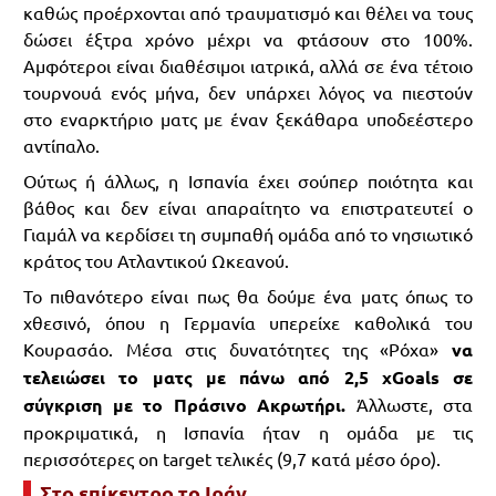
καθώς προέρχονται από τραυματισμό και θέλει να τους
δώσει έξτρα χρόνο μέχρι να φτάσουν στο 100%.
Αμφότεροι είναι διαθέσιμοι ιατρικά, αλλά σε ένα τέτοιο
τουρνουά ενός μήνα, δεν υπάρχει λόγος να πιεστούν
στο εναρκτήριο ματς με έναν ξεκάθαρα υποδεέστερο
αντίπαλο.
Ούτως ή άλλως, η Ισπανία έχει σούπερ ποιότητα και
βάθος και δεν είναι απαραίτητο να επιστρατευτεί ο
Γιαμάλ να κερδίσει τη συμπαθή ομάδα από το νησιωτικό
κράτος του Ατλαντικού Ωκεανού.
Το πιθανότερο είναι πως θα δούμε ένα ματς όπως το
χθεσινό, όπου η Γερμανία υπερείχε καθολικά του
Κουρασάο. Μέσα στις δυνατότητες της «Ρόχα»
να
τελειώσει το ματς με πάνω από 2,5 xGoals σε
σύγκριση με το Πράσινο Ακρωτήρι.
Άλλωστε, στα
προκριματικά, η Ισπανία ήταν η ομάδα με τις
περισσότερες on target τελικές (9,7 κατά μέσο όρο).
Στο επίκεντρο το Ιράν