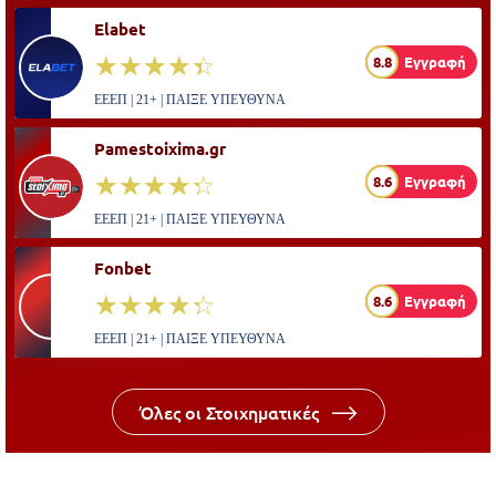
Elabet
☆☆☆☆☆
★★★★★
8.8
Εγγραφή
ΕΕΕΠ | 21+ | ΠΑΙΞΕ ΥΠΕΥΘΥΝΑ
Pamestoixima.gr
☆☆☆☆☆
★★★★★
8.6
Εγγραφή
ΕΕΕΠ | 21+ | ΠΑΙΞΕ ΥΠΕΥΘΥΝΑ
Fonbet
☆☆☆☆☆
★★★★★
8.6
Εγγραφή
ΕΕΕΠ | 21+ | ΠΑΙΞΕ ΥΠΕΥΘΥΝΑ
Όλες οι Στοιχηματικές