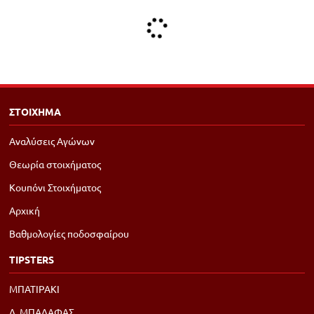
ΣΤΟΙΧΗΜΑ
Αναλύσεις Αγώνων
Θεωρία στοιχήματος
Κουπόνι Στοιχήματος
Αρχική
Βαθμολογίες ποδοσφαίρου
TIPSTERS
ΜΠΑΤΙΡΑΚΙ
Λ. ΜΠΑΛΑΦΑΣ