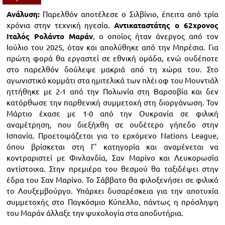
Ανάλυση:
Παρελθόν αποτέλεσε ο Σιλβίνιο, έπειτα από τρία
χρόνια στην τεχνική ηγεσία.
Αντικαταστάτης ο 62χρονος
Ιταλός Ρολάντο Μαράν
, ο οποίος ήταν άνεργος από τον
Ιούλιο του 2025, όταν και απολύθηκε από την Μπρέσια. Για
πρώτη φορά θα εργαστεί σε εθνική ομάδα, ενώ ουδέποτε
στο παρελθόν δούλεψε μακριά από τη χώρα του. Στο
αγωνιστικό κομμάτι στα ημιτελικά των πλέι οφ του Μουντιάλ
ηττήθηκε με 2-1 από την Πολωνία στη Βαρσοβία και δεν
κατόρθωσε την παρθενική συμμετοχή στη διοργάνωση. Τον
Μάρτιο έχασε με 1-0 από την Ουκρανία σε φιλική
αναμέτρηση, που διεξήχθη σε ουδέτερο γήπεδο στην
Ισπανία. Προετοιμάζεται για το ερχόμενο Nations League,
όπου βρίσκεται στη Γ’ κατηγορία και αναμένεται να
κοντραριστεί με Φινλανδία, Σαν Μαρίνο και Λευκορωσία
αντίστοιχα. Στην πρεμιέρα του θεσμού θα ταξιδέψει στην
έδρα του Σαν Μαρίνο. Το Σάββατο θα φιλοξενήσει σε φιλικό
το Λουξεμβούργο. Υπάρχει δυσαρέσκεια για την αποτυχία
συμμετοχής στο Παγκόσμιο Κύπελλο, πάντως η πρόσληψη
του Μαράν άλλαξε την ψυχολογία στα αποδυτήρια.