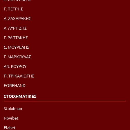
Γ. ΠΕΤΡΗΣ
Α. ΖΑΧΑΡΑΚΗΣ
Λ. ΛΥΡΙΤΖΗΣ
Γ. ΡΑΠΤΑΚΗΣ
Σ. ΜΟΥΡΕΛΗΣ
Γ. ΜΑΡΚΟΥΛΑΣ
ΑΝ. ΚΟΥΡΟΥ
Π. ΤΡΙΚΑΛΙΩΤΗΣ
FOREHAND
ΣΤΟΙΧΗΜΑΤΙΚΕΣ
Stoiximan
Novibet
Elabet