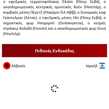
ο εφεδρικός τερματοφύλακας Ελιάσι (Μπερ Σεβά), ο
αναπληρωματικός κεντρικός αμυντικός Κοέν (Μπεϊτάρ), ο
κομβικός μέσος Πέρετζ (Μακάμπι Τελ Αβίβ), ο δυναμικός χαφ
Γκάντελμαν (Λέτσε), ο εφεδρικός μέσος Νόι (Μπερ Σεβά), ο
σημαντικός φορ Μπαριμπό (Ουάσινγκτον), ο νεαρός
στράικερ Καλαϊλί (Ουνιόν) και ο αναπληρωματικός φορ Σουά
(Μπεϊτάρ).
Πιθανές Ενδεκάδες
Αλβανία
Ισραήλ