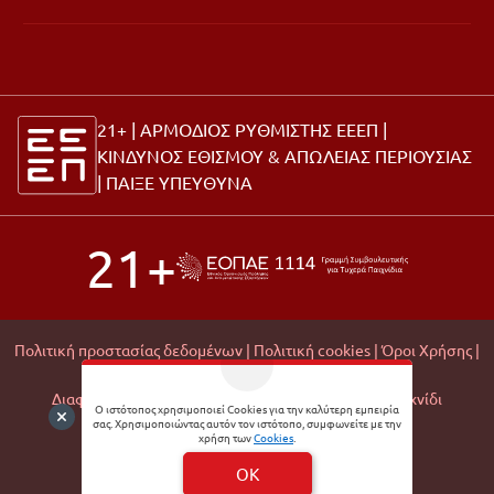
21+ | ΑΡΜΟΔΙΟΣ ΡΥΘΜΙΣΤΗΣ ΕΕΕΠ |
ΚΙΝΔΥΝΟΣ ΕΘΙΣΜΟΥ & ΑΠΩΛΕΙΑΣ ΠΕΡΙΟΥΣΙΑΣ
|
ΠΑΙΞΕ ΥΠΕΥΘΥΝΑ
21+
Πολιτική προστασίας δεδομένων |
Πολιτική cookies |
Όροι Χρήσης |
Σχετικά με εμάς |
Editorial Policy |
Διαφάνεια Εμπορικών Συνεργασιών |
Υπεύθυνο Παιχνίδι
Ο ιστότοπος χρησιμοποιεί Cookies για την καλύτερη εμπειρία
σας. Χρησιμοποιώντας αυτόν τον ιστότοπο, συμφωνείτε με την
© 2026 Matchmoney
χρήση των
Cookies
.
Developed by
Digital Winners
OK