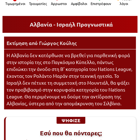
Tιμωρημένοι
Τραυματίες
Άρρωστοι
Αμφίβολοι
Επιστρέφουν
λόγοι
Αλβανία - Ισραήλ
Προγνωστικά
Εκτίμηση από
Γιώργος Κούλης
Η Αλβανία δεν κατόρθωσε να βρεθεί για παρθενική φορά
στην ιστορία της στο Παγκόσμιο Κύπελλο, πάντως
επιδιώκει την άνοδο στη Β’ κατηγορία του Nations League,
έχοντας τον Ρολάντο Μαράν στην τεχνική ηγεσία. Το
Ισραήλ δεν πέτυχε τη συμμετοχή στο Μουντιάλ, θα ψάξει
τον προβιβασμό στην κορυφαία κατηγορία του Nations
League. Θα περιμένουμε να δούμε την αντίδραση της
Αλβανίας, ύστερα από την απομάκρυνση του Σιλβίνιο.
ΨΗΦΙΣΕ
Εσύ που θα πόνταρες;