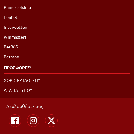
Pamestoixima
Fonbet
Interwetten
Winmasters
Bet365
Betsson
ΠΡΟΣΦΟΡΕΣ*
ΧΩΡΙΣ ΚΑΤΑΘΕΣΗ*
ΔΕΛΤΙΑ ΤΥΠΟΥ
Ακολουθήστε μας