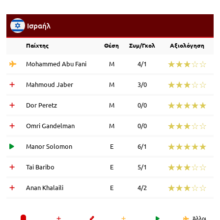
Ισραήλ
Παίχτης
Θέση
Συμ/Γκολ
Αξιολόγηση
☆☆☆☆☆
★★★★★
Mohammed Abu Fani
Μ
4/1
☆☆☆☆☆
★★★★★
Mahmoud Jaber
Μ
3/0
☆☆☆☆☆
★★★★★
Dor Peretz
Μ
0/0
☆☆☆☆☆
★★★★★
Omri Gandelman
Μ
0/0
☆☆☆☆☆
★★★★★
Manor Solomon
Ε
6/1
☆☆☆☆☆
★★★★★
Tai Baribo
Ε
5/1
☆☆☆☆☆
★★★★★
Anan Khalaili
Ε
4/2
Άλλοι