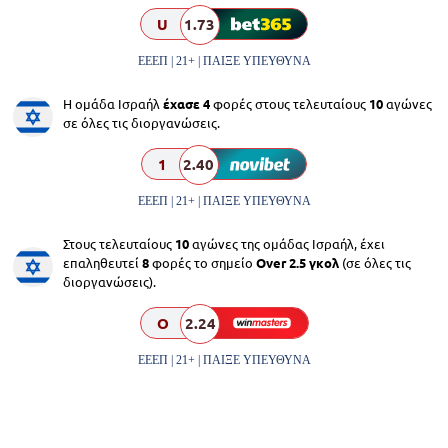
U
1.73
ΕΕΕΠ | 21+ | ΠΑΙΞΕ ΥΠΕΥΘΥΝΑ
Η ομάδα Ισραήλ
έχασε 4
φορές στους τελευταίους
10
αγώνες
σε όλες τις διοργανώσεις.
1
2.40
ΕΕΕΠ | 21+ | ΠΑΙΞΕ ΥΠΕΥΘΥΝΑ
Στους τελευταίους
10
αγώνες της ομάδας Ισραήλ, έχει
επαληθευτεί
8
φορές το σημείο
Over 2.5 γκολ
(σε όλες τις
διοργανώσεις).
O
2.24
ΕΕΕΠ | 21+ | ΠΑΙΞΕ ΥΠΕΥΘΥΝΑ