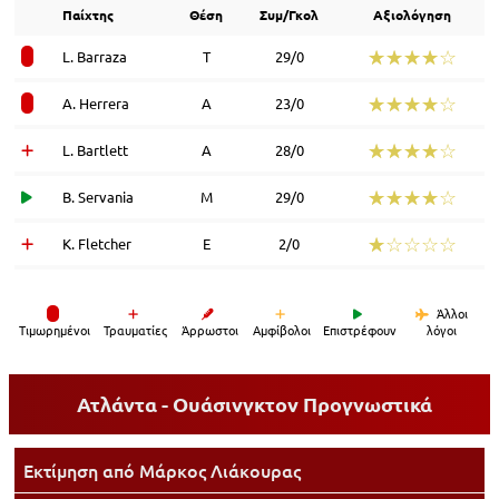
Παίχτης
Θέση
Συμ/Γκολ
Αξιολόγηση
☆☆☆☆☆
★★★★★
L. Barraza
Τ
29/0
☆☆☆☆☆
★★★★★
A. Herrera
Α
23/0
☆☆☆☆☆
★★★★★
L. Bartlett
Α
28/0
☆☆☆☆☆
★★★★★
B. Servania
Μ
29/0
☆☆☆☆☆
★★★★★
K. Fletcher
Ε
2/0
Άλλοι
Tιμωρημένοι
Τραυματίες
Άρρωστοι
Αμφίβολοι
Επιστρέφουν
λόγοι
Ατλάντα - Ουάσινγκτον
Προγνωστικά
Εκτίμηση από
Μάρκος Λιάκουρας