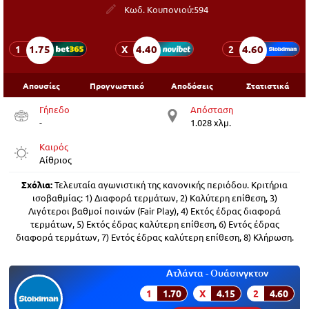
Κωδ. Κουπονιού:
594
1.75
4.40
4.60
1
X
2
Απουσίες
Προγνωστικό
Αποδόσεις
Στατιστικά
Γήπεδο
Απόσταση
-
1.028 χλμ.
Καιρός
Αίθριος
Σχόλια:
Τελευταία αγωνιστική της κανονικής περιόδου. Κριτήρια
ισοβαθμίας: 1) Διαφορά τερμάτων, 2) Καλύτερη επίθεση, 3)
Λιγότεροι βαθμοί ποινών (Fair Play), 4) Εκτός έδρας διαφορά
τερμάτων, 5) Εκτός έδρας καλύτερη επίθεση, 6) Εντός έδρας
διαφορά τερμάτων, 7) Εντός έδρας καλύτερη επίθεση, 8) Κλήρωση.
Ατλάντα - Ουάσινγκτον
1
1.70
X
4.15
2
4.60