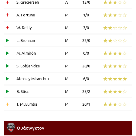
☆☆☆☆☆
★★★★★
S. Gregersen
Α
13/0
☆☆☆☆☆
★★★★★
A. Fortune
Μ
1/0
☆☆☆☆☆
★★★★★
W. Reilly
Μ
3/0
☆☆☆☆☆
★★★★★
L. Brennan
Μ
22/0
☆☆☆☆☆
★★★★★
M. Almirón
Μ
0/0
☆☆☆☆☆
★★★★★
S. Lobjanidze
Μ
28/0
☆☆☆☆☆
★★★★★
Aleksey Miranchuk
Μ
6/0
☆☆☆☆☆
★★★★★
B. Slisz
Μ
25/2
☆☆☆☆☆
★★★★★
T. Muyumba
Μ
20/1
Ουάσινγκτον