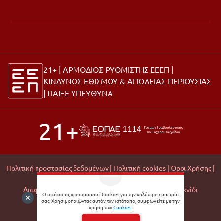
21+ | ΑΡΜΟΔΙΟΣ ΡΥΘΜΙΣΤΗΣ ΕΕΕΠ |
ΚΙΝΔΥΝΟΣ ΕΘΙΣΜΟΥ & ΑΠΩΛΕΙΑΣ ΠΕΡΙΟΥΣΙΑΣ
|
ΠΑΙΞΕ ΥΠΕΥΘΥΝΑ
21+
Πολιτική προστασίας δεδομένων |
Πολιτική cookies |
Όροι Χρήσης |
Σχετικά με εμάς |
Editorial Policy |
Διαφάνεια Εμπορικών Συνεργασιών |
Υπεύθυνο Παιχνίδι
Ο ιστότοπος χρησιμοποιεί Cookies για την καλύτερη εμπειρία
σας. Χρησιμοποιώντας αυτόν τον ιστότοπο, συμφωνείτε με την
© 2026 Matchmoney
χρήση των
Cookies
.
Developed by
Digital Winners