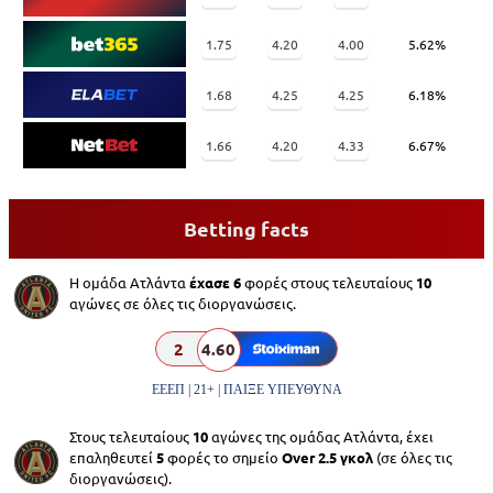
1.75
4.20
4.00
5.62%
1.68
4.25
4.25
6.18%
1.66
4.20
4.33
6.67%
Betting facts
Η ομάδα Ατλάντα
έχασε 6
φορές στους τελευταίους
10
αγώνες σε όλες τις διοργανώσεις.
2
4.60
ΕΕΕΠ | 21+ | ΠΑΙΞΕ ΥΠΕΥΘΥΝΑ
Στους τελευταίους
10
αγώνες της ομάδας Ατλάντα, έχει
επαληθευτεί
5
φορές το σημείο
Over 2.5 γκολ
(σε όλες τις
διοργανώσεις).