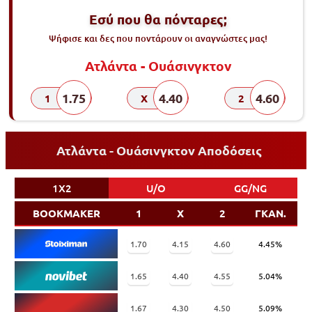
Εσύ που θα πόνταρες;
Ψήφισε και δες που ποντάρουν οι αναγνώστες μας!
Ατλάντα - Ουάσινγκτον
1.75
4.40
4.60
1
X
2
Ατλάντα - Ουάσινγκτον Αποδόσεις
1X2
U/O
GG/NG
BOOKMAKER
1
X
2
ΓΚΑΝ.
1.70
4.15
4.60
4.45%
1.65
4.40
4.55
5.04%
1.67
4.30
4.50
5.09%