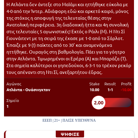
Η Ατλάντα δεν άντεξε στο Μαϊάμι και ηττήθηκε εύκολα με
4-0 από την Ίντερ. Αδιάφορη εδώ και αρκετό καιρό, μόνος
της στόχος η αποφυγή της τελευταίας θέσης στην
Ανατολική περιφέρεια. 3η διαδοχική ήττα και 4η συνολική
στις τελευταίες 5 αγωνιστικές! Εκτός ο Ράιλι (Μ). Η Ντι Σί
Γιουνάιτεντ με τη σειρά της έχασε με 1-0 από το Σάρλοτ.
Έπαιζε με 9 (!) παίκτες από το 30’ και αναμενόμενα
ηττήθηκε. Ουραγός στη βαθμολογία. Πάει για το γόητρο
στην Ατλάντα. Τιμωρημένοι οι Ερέρα (Α) και Μπαράζα (Τ).
Στα σημεία καλύτεροι οι γηπεδούχοι, 6-3-1 το τρέχον ρεκόρ
τους απέναντι στη Ντι Σί, ανεξαρτήτου έδρας.
Αγώνας
Stake
Result
Profit
Ατλάντα - Ουάσινγκτον
10.00
1-1
-10.00
Σημείο
2.00
1
ΕΕΕΠ | 21+ | ΠΑΙΞΕ ΥΠΕΥΘΥΝΑ
ΨΗΦΙΣΕ