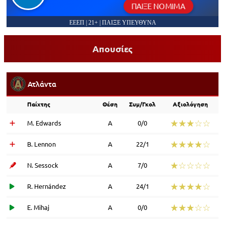
ΠΑΙΞΕ ΝΟΜΙΜΑ
ΕΕΕΠ | 21+ | ΠΑΙΞΕ ΥΠΕΥΘΥΝΑ
Απουσίες
Ατλάντα
Παίχτης
Θέση
Συμ/Γκολ
Αξιολόγηση
☆☆☆☆☆
★★★★★
M. Edwards
Α
0/0
☆☆☆☆☆
★★★★★
B. Lennon
Α
22/1
☆☆☆☆☆
★★★★★
N. Sessock
Α
7/0
☆☆☆☆☆
★★★★★
R. Hernández
Α
24/1
☆☆☆☆☆
★★★★★
E. Mihaj
Α
0/0