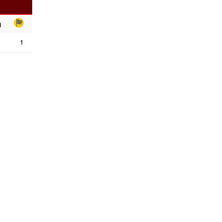
η
☆
★
1