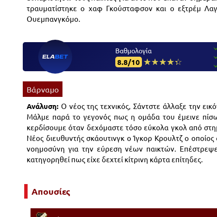
τραυματίστηκε ο χαφ Γκούσταφσον και ο εξτρέμ Λαγι
Ουεμπανγκόμο.
Βαθμολογία
☆☆☆☆☆
★★★★★
8.8/10
Βάρναμο
Ανάλυση:
Ο νέος της τεχνικός, Σάντστε άλλαξε την ει
Μάλμε παρά το γεγονός πως η ομάδα του έμεινε πίσω στ
κερδίσουμε όταν δεχόμαστε τόσο εύκολα γκολ από στημ
Νέος διευθυντής σκάουτινγκ ο Ίγκορ Κρουλτζ ο οποίος 
νοημοσύνη για την εύρεση νέων παικτών. Επέστρεψε 
κατηγορηθεί πως είχε δεχτεί κίτρινη κάρτα επίτηδες.
Απουσίες