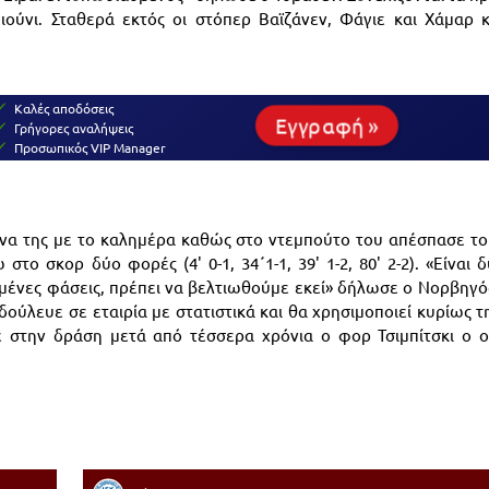
ούνι. Σταθερά εκτός οι στόπερ Βαϊζάνεν, Φάγιε και Χάμαρ 
Καλές αποδόσεις
Εγγραφή »
Γρήγορες αναλήψεις
Προσωπικός VIP Manager
κόνα της με το καλημέρα καθώς στο ντεμπούτο του απέσπασε το
ο σκορ δύο φορές (4' 0-1, 34΄1-1, 39' 1-2, 80' 2-2). «Είναι 
ένες φάσεις, πρέπει να βελτιωθούμε εκεί» δήλωσε ο Νορβηγός
δούλευε σε εταιρία με στατιστικά και θα χρησιμοποιεί κυρίως τ
στην δράση μετά από τέσσερα χρόνια ο φορ Τσιμπίτσκι ο ο