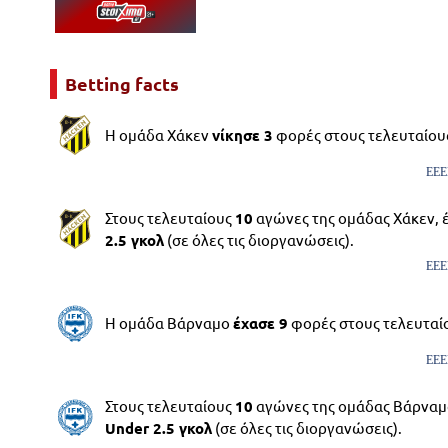
Betting facts
Η ομάδα Χάκεν
νίκησε 3
φορές στους τελευταίο
ΕΕΕ
Στους τελευταίους
10
αγώνες της ομάδας Χάκεν, 
2.5 γκολ
(σε όλες τις διοργανώσεις).
ΕΕΕ
Η ομάδα Βάρναμο
έχασε 9
φορές στους τελευταί
ΕΕΕ
Στους τελευταίους
10
αγώνες της ομάδας Βάρναμο
Under 2.5 γκολ
(σε όλες τις διοργανώσεις).