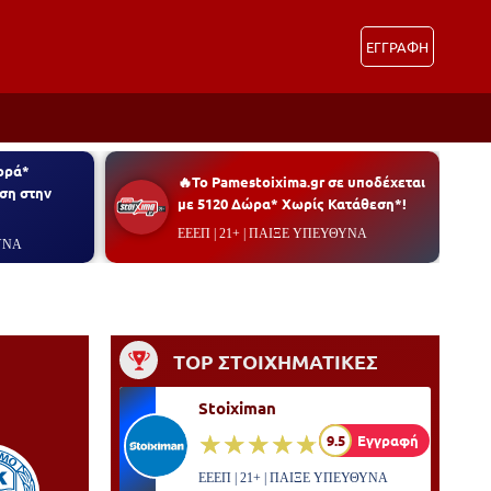
ΕΓΓΡΑΦΗ
ορά*
🔥Το Pamestoixima.gr σε υποδέχεται
ση στην
με 5120 Δώρα* Χωρίς Κατάθεση*!
ΕΕΕΠ | 21+ | ΠΑΙΞΕ ΥΠΕΥΘΥΝΑ
ΘΥΝΑ
TOP ΣΤΟΙΧΗΜΑΤΙΚΕΣ
Stoiximan
☆☆☆☆☆
★★★★★
9.5
Εγγραφή
ΕΕΕΠ | 21+ | ΠΑΙΞΕ ΥΠΕΥΘΥΝΑ