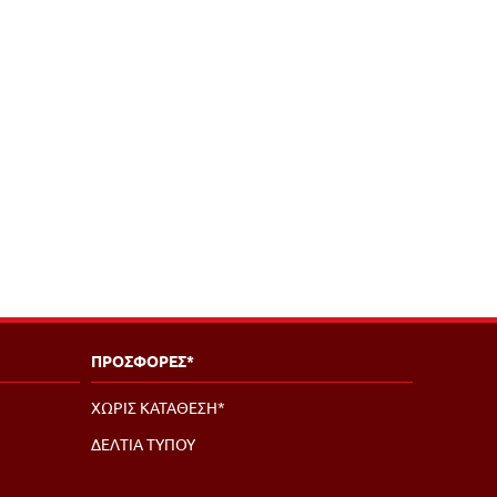
ΠΡΟΣΦΟΡΕΣ*
ΧΩΡΙΣ ΚΑΤΑΘΕΣΗ*
ΔΕΛΤΙΑ ΤΥΠΟΥ