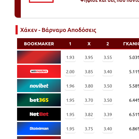
Χάκεν - Βάρναμο Αποδόσεις
BOOKMAKER
1
X
2
ΓΚΑΝΙ
1.93
3.95
3.55
5.03
2.00
3.85
3.40
5.11
1.96
3.80
3.50
5.58
1.95
3.70
3.50
6.44
1.95
3.82
3.39
6.51
1.95
3.75
3.40
6.86