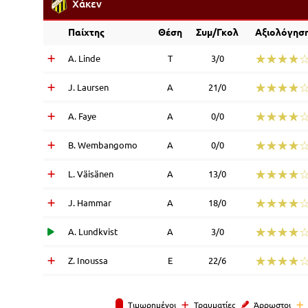
Χάκεν
Παίχτης
Θέση
Συμ/Γκολ
Αξιολόγησ
☆☆☆☆
★★★★
A. Linde
Τ
3/0
☆☆☆☆
★★★★
J. Laursen
Α
21/0
☆☆☆☆
★★★★
A. Faye
Α
0/0
☆☆☆☆
★★★★
B. Wembangomo
Α
0/0
☆☆☆☆
★★★★
L. Väisänen
Α
13/0
☆☆☆☆
★★★★
J. Hammar
Α
18/0
☆☆☆☆
★★★★
A. Lundkvist
Α
3/0
☆☆☆☆
★★★★
Z. Inoussa
Ε
22/6
Tιμωρημένοι
Τραυματίες
Άρρωστοι