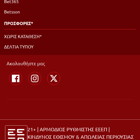
Bet365
Betsson
ΠΡΟΣΦΟΡΕΣ*
ΧΩΡΙΣ ΚΑΤΑΘΕΣΗ*
ΔΕΛΤΙΑ ΤΥΠΟΥ
Ακολουθήστε μας
21+ | ΑΡΜΟΔΙΟΣ ΡΥΘΜΙΣΤΗΣ ΕΕΕΠ |
ΚΙΝΔΥΝΟΣ ΕΘΙΣΜΟΥ & ΑΠΩΛΕΙΑΣ ΠΕΡΙΟΥΣΙΑΣ