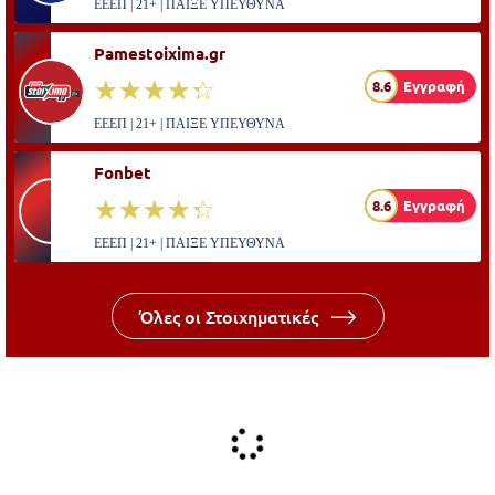
ΕΕΕΠ | 21+ | ΠΑΙΞΕ ΥΠΕΥΘΥΝΑ
Pamestoixima.gr
☆☆☆☆☆
★★★★★
8.6
Εγγραφή
ΕΕΕΠ | 21+ | ΠΑΙΞΕ ΥΠΕΥΘΥΝΑ
Fonbet
☆☆☆☆☆
★★★★★
8.6
Εγγραφή
ΕΕΕΠ | 21+ | ΠΑΙΞΕ ΥΠΕΥΘΥΝΑ
Όλες οι Στοιχηματικές