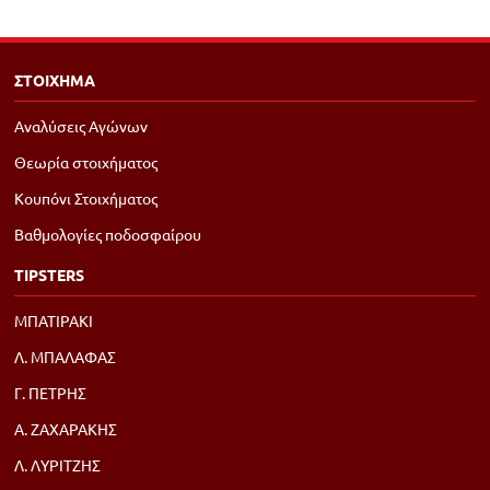
ΣΤΟΙΧΗΜΑ
Αναλύσεις Αγώνων
Θεωρία στοιχήματος
Κουπόνι Στοιχήματος
Βαθμολογίες ποδοσφαίρου
TIPSTERS
ΜΠΑΤΙΡΑΚΙ
Λ. ΜΠΑΛΑΦΑΣ
Γ. ΠΕΤΡΗΣ
Α. ΖΑΧΑΡΑΚΗΣ
Λ. ΛΥΡΙΤΖΗΣ