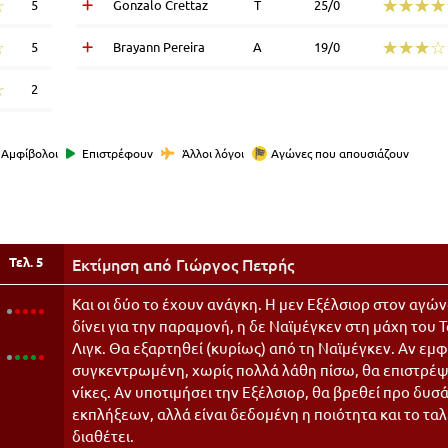
☆
★
☆☆☆☆
★★★★
5
Gonzalo Crettaz
Τ
25/0
☆
★
☆☆☆☆
★★★★
5
Brayann Pereira
Α
19/0
☆
★
2
Αμφίβολοι
Επιστρέφουν
Άλλοι λόγοι
Αγώνες που απουσιάζουν
Τελ. 5
Εκτίμηση από
Γιώργος Πετρής
Και οι δύο το έχουν ανάγκη. Η μεν Εξέλσιορ στον αγώ
δίνει για την παραμονή, η δε Ναϊμέγκεν στη μάχη του 
Λιγκ. Θα εξαρτηθεί (κυρίως) από τη Ναϊμέγκεν. Αν εμφ
συγκεντρωμένη, χωρίς πολλά λάθη πίσω, θα επιστρέψε
νίκες. Αν υποτιμήσει την Εξέλσιορ, θα βρεθεί προ δυ
εκπλήξεων, αλλά είναι δεδομένη η ποιότητα και το τα
διαθέτει.