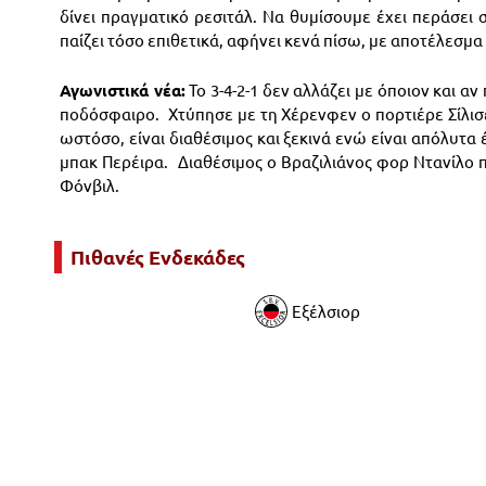
δίνει πραγματικό ρεσιτάλ. Να θυμίσουμε έχει περάσει 
παίζει τόσο επιθετικά, αφήνει κενά πίσω, με αποτέλεσμα
Αγωνιστικά νέα:
Το 3-4-2-1 δεν αλλάζει με όποιον και αν
ποδόσφαιρο. Χτύπησε με τη Χέρενφεν ο πορτιέρε Σίλισε
ωστόσο, είναι διαθέσιμος και ξεκινά ενώ είναι απόλυτα
μπακ Περέιρα. Διαθέσιμος ο Βραζιλιάνος φορ Ντανίλο 
Φόνβιλ.
Πιθανές Ενδεκάδες
Εξέλσιορ