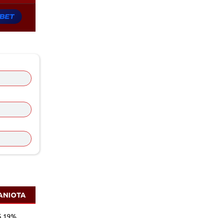
ΑΝΙΟΤΑ
5.19%