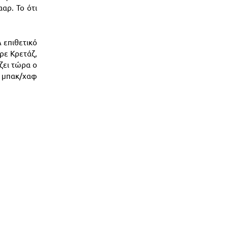
αρ. Το ότι
λ επιθετικό
ρε Κρετάζ,
ζει τώρα ο
ο μπακ/χαφ