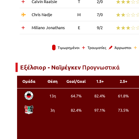
☆☆☆☆
★★★★
Calvin Raatsie
Τ
2/0
☆☆☆☆
★★★★
Chris Nadje
Μ
7/0
☆☆☆☆
★★★★
Miliano Jonathans
Ε
9/2
Tιμωρημένοι
Τραυματίες
Άρρωστοι
Εξέλσιορ - Ναϊμέγκεν
Προγνωστικά
Ομάδα
Θέση
Goal/Goal
1.5+
2.5+
13η
64.7%
82.4%
61.8%
3η
82.4%
97.1%
73.5%