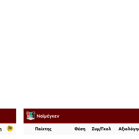
Ναϊμέγκεν
η
Παίχτης
Θέση
Συμ/Γκολ
Αξιολόγη