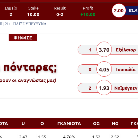
Σημείο
Stake
Result
Profit
2.00
2
10.00
0-2
+10.00
Π | 21+ | ΠΑΙΞΕ ΥΠΕΥΘΥΝΑ
ΨΗΦΙΣΕ
3.70
1
Εξέλσιορ
 πόνταρες;
4.05
X
Ισοπαλία
ρουν οι αναγνώστες μας!
1.93
2
Ναϊμέγκεν
ΟΤΑ
U
O
ΓΚΑΝΙΟΤΑ
GG
NG
ΓΚ
%
2.47
1.55
4.76%
1.52
2.52