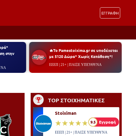
ΕΓΓΡΑΦΗ
ορά*
🔥Το Pamestoixima.gr σε υποδέχεται
ση στην
με 5120 Δώρα* Χωρίς Κατάθεση*!
ΕΕΕΠ | 21+ | ΠΑΙΞΕ ΥΠΕΥΘΥΝΑ
ΘΥΝΑ
TOP ΣΤΟΙΧΗΜΑΤΙΚΕΣ
Stoiximan
☆☆☆☆☆
★★★★★
9.5
Εγγραφή
ΕΕΕΠ | 21+ | ΠΑΙΞΕ ΥΠΕΥΘΥΝΑ