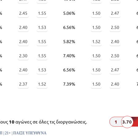
%
2.45
1.55
5.06%
1.50
2.47
%
2.40
1.53
6.56%
1.50
2.50
%
2.40
1.55
5.82%
1.52
2.40
%
2.30
1.55
7.40%
1.50
2.50
%
2.40
1.53
6.56%
1.50
2.47
%
2.37
1.52
7.39%
1.50
2.40
ίους
10
αγώνες σε όλες τις διοργανώσεις.
1
3.70
Π | 21+ | ΠΑΙΞΕ ΥΠΕΥΘΥΝΑ