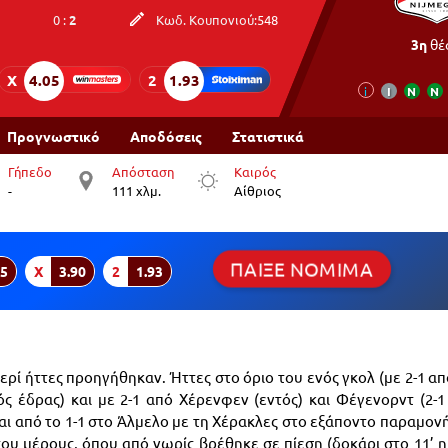
0
:
2
Κωδ. Κουπονιού:
548
3η
θέ
X
4.05
2
1.93
i
Ι
Ν
Ν
Προγνωστικό
Αποδόσεις
Στατιστικά
Γήπεδο
Απόσταση
Καιρός
-
111 χλμ.
Αίθριος
ΠΑΙΞΕ ΝΟΜΙΜΑ
65
X
3.90
2
1.93
σερί ήττες προηγήθηκαν. Ήττες στο όριο του ενός γκολ (με 2-1 α
ός έδρας) και με 2-1 από Χέρενφεν (εντός) και Φέγενορντ (2-1 
ι από το 1-1 στο Άλμελο με τη Χέρακλες στο εξάποντο παραμονής
υ μέρους, όπου από νωρίς βρέθηκε σε πίεση (δοκάρι στο 11’ η