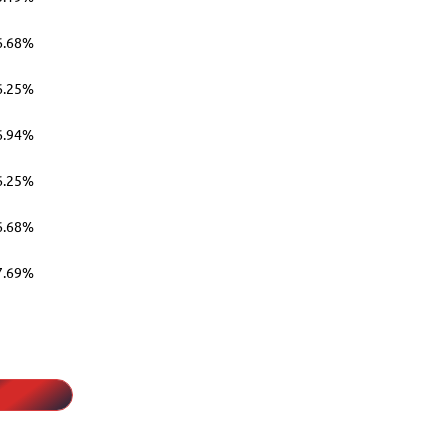
6.68%
6.25%
6.94%
6.25%
6.68%
7.69%