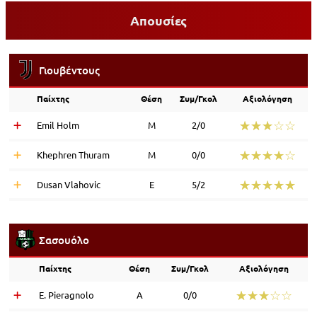
Απουσίες
Γιουβέντους
Παίχτης
Θέση
Συμ/Γκολ
Αξιολόγηση
☆☆☆☆☆
★★★★★
Emil Holm
Μ
2/0
☆☆☆☆☆
★★★★★
Khephren Thuram
Μ
0/0
☆☆☆☆☆
★★★★★
Dusan Vlahovic
Ε
5/2
Σασουόλο
Παίχτης
Θέση
Συμ/Γκολ
Αξιολόγηση
☆☆☆☆☆
★★★★★
E. Pieragnolo
Α
0/0