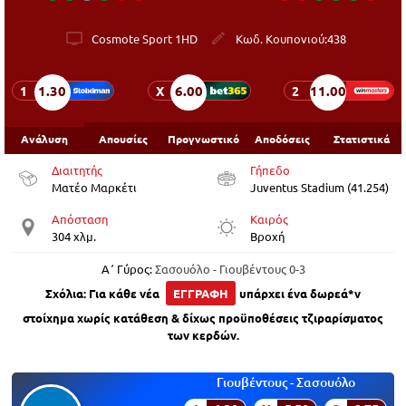
Cosmote Sport 1HD
Κωδ. Κουπονιού:
438
1.30
6.00
11.00
1
X
2
Ανάλυση
Απουσίες
Προγνωστικό
Αποδόσεις
Στατιστικά
Διαιτητής
Γήπεδο
Ματέο Μαρκέτι
Juventus Stadium (41.254)
Απόσταση
Καιρός
304 χλμ.
Βροχή
Α΄ Γύρος:
Σασουόλο - Γιουβέντους 0-3
Σχόλια:
Για κάθε νέα
ΕΓΓΡΑΦΗ
υπάρχει ένα δωρεά*ν
στοίχημα χωρίς κατάθεση & δίχως προϋποθέσεις τζιραρίσματος
των κερδών.
Γιουβέντους - Σασουόλο