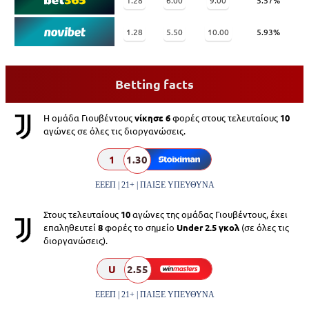
1.28
6.00
9.00
5.57%
1.28
5.50
10.00
5.93%
Betting facts
Η ομάδα Γιουβέντους
νίκησε 6
φορές στους τελευταίους
10
αγώνες σε όλες τις διοργανώσεις.
1
1.30
ΕΕΕΠ | 21+ | ΠΑΙΞΕ ΥΠΕΥΘΥΝΑ
Στους τελευταίους
10
αγώνες της ομάδας Γιουβέντους, έχει
επαληθευτεί
8
φορές το σημείο
Under 2.5 γκολ
(σε όλες τις
διοργανώσεις).
U
2.55
ΕΕΕΠ | 21+ | ΠΑΙΞΕ ΥΠΕΥΘΥΝΑ