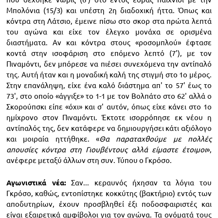
Μπολόνια (15/3) και υπέστη 2η διαδοχική ήττα. Όπως και
κόντρα στη Λάτσιο, έμεινε πίσω στο σκορ στα πρώτα λεπτά
του αγώνα και είχε τον έλεγχο μονάχα σε ορισμένα
διαστήματα. Αν και κόντρα στους «ροσομπλού» έφτασε
κοντά στην ισοφάριση στο επόμενο λεπτό (7'), με τον
Πιναμόντι, δεν μπόρεσε να πιέσει συνεχόμενα την αντίπαλό
της. Αυτή ήταν και η μοναδική καλή της στιγμή στο 1ο μέρος.
Στην επανάληψη, είχε ένα καλό διάστημα απ' το 57' έως το
73', στο οποίο «άγγιξε» το 1-1 με τον Βολπάτο στο 62' αλλά ο
Σκορούπσκι είπε «όχι» και σ' αυτόν, όπως είχε κάνει στο 1ο
ημίχρονο στον Πιναμόντι. Έκτοτε ισορρόπησε εκ νέου η
αντίπαλός της, δεν κατάφερε να δημιουργήσει κάτι αξιόλογο
και μοιραία ηττήθηκε. «
Θα παραταχθούμε με πολλές
απουσίες κόντρα στη Γιουβέντους αλλά είμαστε έτοιμοι
»,
ανέφερε μεταξύ άλλων στη συν. Τύπου ο Γκρόσο.
Αγωνιστικά νέα:
Σαν... κεραυνός ήχησαν τα λόγια του
Γκρόσο, καθώς, εντοπίστηκε κοκκύτης (βακτήριο) εντός των
αποδυτηρίων, έχουν προσβληθεί έξι ποδοσφαιριστές και
είναι εξαιρετικά αμφίβολοι για τον αγώνα. Τα ονόματά τους