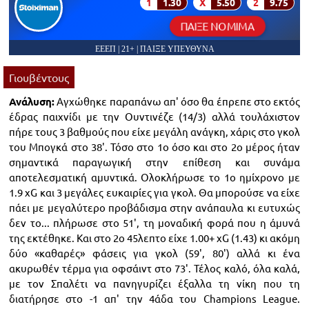
1
1.30
X
5.50
2
9.75
ΠΑΙΞΕ ΝΟΜΙΜΑ
ΕΕΕΠ | 21+ | ΠΑΙΞΕ ΥΠΕΥΘΥΝΑ
Γιουβέντους
Ανάλυση:
Αγχώθηκε παραπάνω απ' όσο θα έπρεπε στο εκτός
έδρας παιχνίδι με την Ουντινέζε (14/3) αλλά τουλάχιστον
πήρε τους 3 βαθμούς που είχε μεγάλη ανάγκη, χάρις στο γκολ
του Μπογκά στο 38'. Τόσο στο 1ο όσο και στο 2ο μέρος ήταν
σημαντικά παραγωγική στην επίθεση και συνάμα
αποτελεσματική αμυντικά. Ολοκλήρωσε το 1ο ημίχρονο με
1.9 xG και 3 μεγάλες ευκαιρίες για γκολ. Θα μπορούσε να είχε
πάει με μεγαλύτερο προβάδισμα στην ανάπαυλα κι ευτυχώς
δεν το... πλήρωσε στο 51', τη μοναδική φορά που η άμυνά
της εκτέθηκε. Και στο 2ο 45λεπτο είχε 1.00+ xG (1.43) κι ακόμη
δύο «καθαρές» φάσεις για γκολ (59', 80') αλλά κι ένα
ακυρωθέν τέρμα για οφσάιντ στο 73'. Τέλος καλό, όλα καλά,
με τον Σπαλέτι να πανηγυρίζει έξαλλα τη νίκη που τη
διατήρησε στο -1 απ' την 4άδα του Champions League.