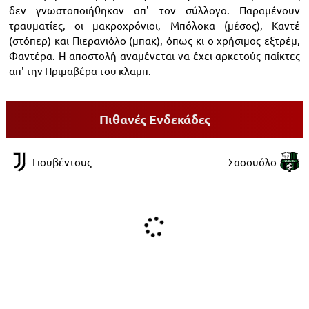
δεν γνωστοποιήθηκαν απ' τον σύλλογο. Παραμένουν
τραυματίες, οι μακροχρόνιοι, Μπόλοκα (μέσος), Καντέ
(στόπερ) και Πιερανιόλο (μπακ), όπως κι ο χρήσιμος εξτρέμ,
Φαντέρα. Η αποστολή αναμένεται να έχει αρκετούς παίκτες
απ' την Πριμαβέρα του κλαμπ.
Πιθανές Ενδεκάδες
Γιουβέντους
Σασουόλο