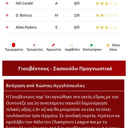
☆☆☆☆☆
★★★★★
Fali Candé
Α
0/0
☆☆☆☆☆
★★★★★
D. Boloca
Μ
2/0
☆☆☆☆☆
★★★★★
Alieu Fadera
Ε
0/0
Άλλοι
Tιμωρημένοι
Τραυματίες
Άρρωστοι
Αμφίβολοι
Επιστρέφουν
λόγοι
Γιουβέντους - Σασουόλο
Προγνωστικά
Εκτίμηση από
Κώστας Αγγελόπουλος
Η Γιουβέντους παρ' ότι αγχώθηκε στο εκτός έδρας με την
Ουντινέζε για 2ο συνεχόμενο παιχνίδι δημιούργησε
τελικές αξίας 2.8+ xG και θα μπορούσε να είχε πετύχει
τουλάχιστον τρία τέρματα. Σε ανοδική πορεία, «τρέχει» να
προλάβει την 4άδα του Champions League και με τη
Σασουόλο να έρχεται από δύο προβληματικές εμφανίσεις