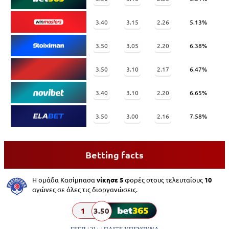
3.40
3.15
2.26
5.13%
3.50
3.05
2.20
6.38%
3.50
3.10
2.17
6.47%
3.40
3.10
2.20
6.65%
3.50
3.00
2.16
7.58%
Betting facts
Η ομάδα Κασίμπασα
νίκησε 5
φορές στους τελευταίους
10
αγώνες σε όλες τις διοργανώσεις.
1
3.50