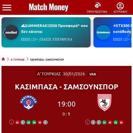
ΠΡΟΓΝΩΣΤΙΚΑ
ΕΓΓΡΑΦΗ
🌊SUMMERAKI2026 Προσφορά* που
⭐STX500 
δεν χάνεται
κατάθεση*
ΕΕΕΠ | 21+ | ΠΑΙΞΕ ΥΠΕΥΘΥΝΑ
ΕΕΕΠ | 21+
Α' ΤΟΥΡΚΙΑΣ
ΚΑΣΙΜΠΑΣΑ - ΣΑΜΣΟΥΝΣΠΟΡ
Α' ΤΟΥΡΚΙΑΣ
30/01/2026
VAR
ΚΑΣΙΜΠΑΣΑ - ΣΑΜΣΟΥΝΣΠΟΡ
19:00
0
:
1
i
Η
Ι
Ν
Ν
Η
Ι
i
Ι
Ι
Ν
Η
Ν
Η