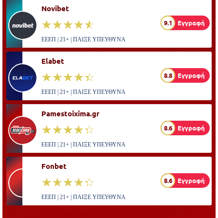
Novibet
☆☆☆☆☆
★★★★★
9.1
Εγγραφή
ΕΕΕΠ | 21+ | ΠΑΙΞΕ ΥΠΕΥΘΥΝΑ
Elabet
☆☆☆☆☆
★★★★★
8.8
Εγγραφή
ΕΕΕΠ | 21+ | ΠΑΙΞΕ ΥΠΕΥΘΥΝΑ
Pamestoixima.gr
☆☆☆☆☆
★★★★★
8.6
Εγγραφή
ΕΕΕΠ | 21+ | ΠΑΙΞΕ ΥΠΕΥΘΥΝΑ
Fonbet
☆☆☆☆☆
★★★★★
8.6
Εγγραφή
ΕΕΕΠ | 21+ | ΠΑΙΞΕ ΥΠΕΥΘΥΝΑ