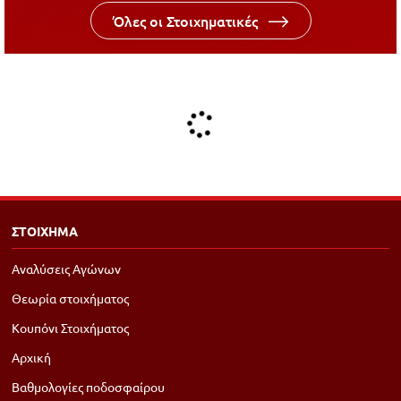
Όλες οι Στοιχηματικές
ΣΤΟΙΧΗΜΑ
Αναλύσεις Αγώνων
Θεωρία στοιχήματος
Κουπόνι Στοιχήματος
Αρχική
Βαθμολογίες ποδοσφαίρου