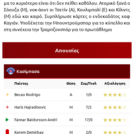
μα το κυριότερο είναι ότι δεν πείθει καθόλου. Ατομικό ξανά ο
Σόουζα (Μ), νοκ-άουτ οι Τσετίν (Α), Κουλιμπαλί (Ε) και Κίλιντς
(Μ) εδώ και καιρό. Συμπλήρωσε κάρτες ο ενδεκαδάτος χαφ
Καγιάν. Υποδέχεται την Μπουντρούμσπορ για το κύπελλο και
στη συνέχεια την Τραμπζονσπόρ για το πρωτάθλημα
Απουσίες
Κασίμπασα
Παίχτης
Θέση
Συμ/Γκολ
Αξιολόγηση
☆☆☆☆☆
★★★★★
Becao Rodrigo
Α
1/0
☆☆☆☆☆
★★★★★
Haris Hajradinovic
Μ
7/2
☆☆☆☆☆
★★★★★
Fannar Baldursson Andri
Μ
17/0
☆☆☆☆☆
★★★★★
Kerem Demirbay
Μ
2/0