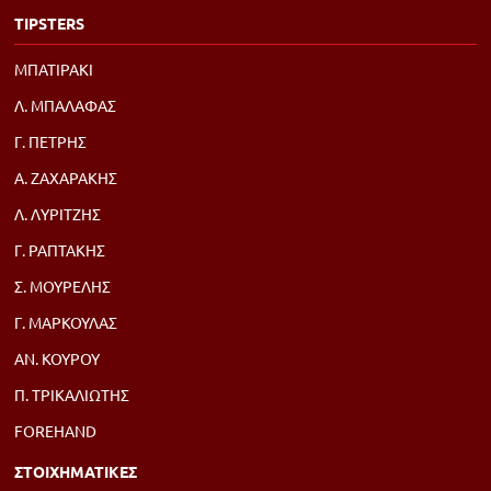
TIPSTERS
ΜΠΑΤΙΡΑΚΙ
Λ. ΜΠΑΛΑΦΑΣ
Γ. ΠΕΤΡΗΣ
Α. ΖΑΧΑΡΑΚΗΣ
Λ. ΛΥΡΙΤΖΗΣ
Γ. ΡΑΠΤΑΚΗΣ
Σ. ΜΟΥΡΕΛΗΣ
Γ. ΜΑΡΚΟΥΛΑΣ
ΑΝ. ΚΟΥΡΟΥ
Π. ΤΡΙΚΑΛΙΩΤΗΣ
FOREHAND
ΣΤΟΙΧΗΜΑΤΙΚΕΣ