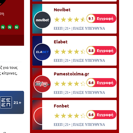
Novibet
ση
☆☆☆☆☆
★★★★★
9.1
Εγγραφή
Ν
Ν
Ν
ΕΕΕΠ | 21+ | ΠΑΙΞΕ ΥΠΕΥΘΥΝΑ
Elabet
☆☆☆☆☆
★★★★★
8.8
Εγγραφή
ΕΕΕΠ | 21+ | ΠΑΙΞΕ ΥΠΕΥΘΥΝΑ
ζ για τους
 κίτρινες,
Pamestoixima.gr
☆☆☆☆☆
★★★★★
8.6
Εγγραφή
ΕΕΕΠ | 21+ | ΠΑΙΞΕ ΥΠΕΥΘΥΝΑ
Fonbet
☆☆☆☆☆
★★★★★
8.6
Εγγραφή
ΕΕΕΠ | 21+ | ΠΑΙΞΕ ΥΠΕΥΘΥΝΑ