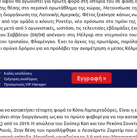
ύ αφού θα αγωνιστεί για πρώτη φορά στη ιστορία του σε φάση 
 2ης θέσης στο περσινό πρωτάθλημα της χώρας. Μετουσίωσε τη
η διοργάνωση της Λατινικής Αμερικής. Φέτος ξεκίνησε κάπως νω
από την ομάδα ο κόουτς Ροντέγι, νέο πρόσωπο στο τιμόνι της
 μετά από 5 αγωνιστικές, ωστόσο, τις τελευταίες εβδομάδες έχε
του Σαββάτου (04/04) απέναντι στη Μέλγαρ στο ντεμπούτο το
 του τροπαίου, Φλαμένγκο. Έχει το άγχος της πρωτάρας, παρόλα
ι αγώνα δρόμου για να προλάβει την αναμέτρηση o μέσος Κόλμα
Καλές αποδόσεις
Εγγραφή »
Γρήγορες αναλήψεις
Προσωπικός VIP Manager
ια να κατακτήσει τέταρτη φορά το Κόπα Λιμπερταδόρες. Είναι η ε
αίνει στην διοργάνωση ως και το πρώτο φαβορί για να την κατακ
εις) από το 2019. Η απώλεια του Σούπερ Καπ και του Ρεκόπα Σουν
 Λουίς. Στην θέση του προσλήφθηκε ο Λεονάρντο Ζαρντίμ που
οτικά επίπεδα. Μοναδική μουτζούρα το 3-0 από την Μπραγκαντί