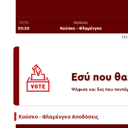
09/04
Αγώνας
03:30
Κούσκο - Φλαμένγκο
ΕΕΕ
Εσύ που θα
Ψήφισε και δες που ποντά
Κούσκο - Φλαμένγκο Αποδόσεις