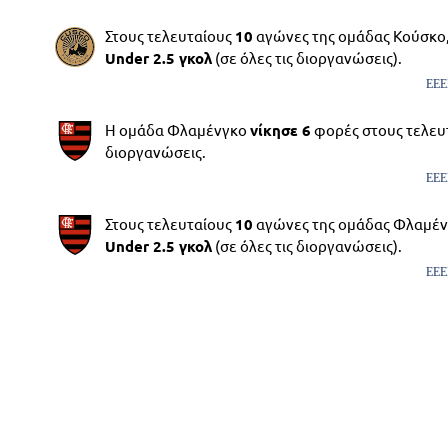
Στους τελευταίους
10
αγώνες της ομάδας Κούσκο,
Under 2.5 γκολ
(σε όλες τις διοργανώσεις).
ΕΕΕ
Η ομάδα Φλαμένγκο
νίκησε 6
φορές στους τελευ
διοργανώσεις.
ΕΕΕ
Στους τελευταίους
10
αγώνες της ομάδας Φλαμένγ
Under 2.5 γκολ
(σε όλες τις διοργανώσεις).
ΕΕΕ