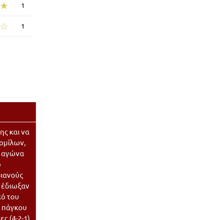
☆
★
1
☆
★
1
ης και να
 ομίλων,
ν αγώνα
ο
βιανούς
 έδιωξαν
κό του
υ πάγκου
ς (4-2-1).