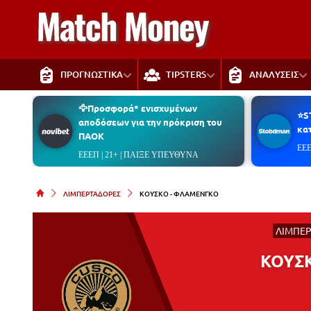
ΠΡΟΓΝΩΣΤΙΚΑ
TIPSTERS
ΑΝΑΛΥΣΕΙΣ
🦅Προσφορά* ενισχυμένων
⭐S
αποδόσεων για την πρόκριση του
κα
ΠΑΟΚ
ΕΕΕ
ΕΕΕΠ | 21+ | ΠΑΙΞΕ ΥΠΕΥΘΥΝΑ
ΛΙΜΠΕΡΤΑΔΟΡΕΣ
ΚΟΥΣΚΟ - ΦΛΑΜΕΝΓΚΟ
ΛΙΜΠΕ
ΚΟΥΣ