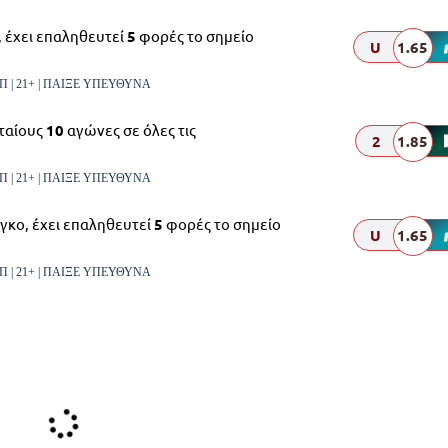
 έχει επαληθευτεί
5
φορές το σημείο
U
1.65
Π | 21+ | ΠΑΙΞΕ ΥΠΕΥΘΥΝΑ
ταίους
10
αγώνες σε όλες τις
2
1.85
Π | 21+ | ΠΑΙΞΕ ΥΠΕΥΘΥΝΑ
κο, έχει επαληθευτεί
5
φορές το σημείο
U
1.65
Π | 21+ | ΠΑΙΞΕ ΥΠΕΥΘΥΝΑ