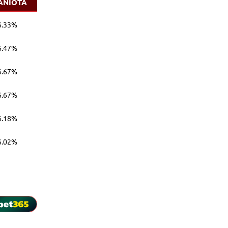
ΑΝΙΟΤΑ
6.33%
6.47%
6.67%
6.67%
6.18%
6.02%