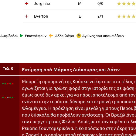
☆☆☆☆
★★★★
Jorginho
Μ
0/0
☆☆☆☆
★★★★
Everton
Ε
2/1
Αμφίβολοι
Επιστρέφουν
Άλλοι λόγοι
Αγώνες που απουσιάζουν
Τελ. 5
Εκτίμηση από
Μάρκος Λιάκουρας
και
Λάτιν
Μπορεί η προσμονή της Κούσκο να έφτασε στο τέλος τ
αγωνίζεται για πρώτη φορά στην ιστορία της σε φάση
όμως αυτό δεν αρκεί για να πάρει αποτέλεσμα από το
ενάντια στην τεράστια δύναμη και περσινή τροπαιούχ
Φλαμένγκο. Η πρόκληση είναι μεγάλη για τους Περου
που δύσκολα θα προβάλουν αντίσταση. Οι Βραζιλιάνοι
τον ευεργέτη τους Φελίπε Λουίς μετά τον χαμένο τελι
Ρεκόπα Σουνταμερικάνα. Νέο πρόσωπο στην άκρη το
ο Ζαρντίμ, ο οποίος μετρά τέσσερις νίκες σε επτά αγώνε