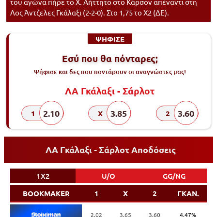
του αγώνα πήρε το Χ. Αήττητο στο Κάρσον απέναντι στη
Λος Άντζελες Γκάλαξι (2-2-0). Στο 1,75 το Χ2 (ΔΕ).
ΨΗΦΙΣΕ
Εσύ που θα πόνταρες;
Ψήφισε και δες που ποντάρουν οι αναγνώστες μας!
ΛA Γκάλαξι - Σάρλοτ
2.10
3.85
3.60
1
X
2
ΛA Γκάλαξι - Σάρλοτ Αποδόσεις
1X2
U/O
GG/NG
BOOKMAKER
1
X
2
ΓΚΑΝ.
2.02
3.65
3.60
4.47%