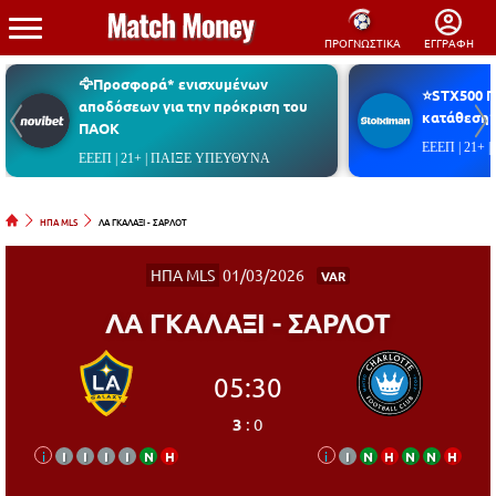
ΠΡΟΓΝΩΣΤΙΚΑ
ΕΓΓΡΑΦΗ
🦅Προσφορά* ενισχυμένων
⭐STX500 
αποδόσεων για την πρόκριση του
κατάθεση*
ΠΑΟΚ
ΕΕΕΠ | 21+
ΕΕΕΠ | 21+ | ΠΑΙΞΕ ΥΠΕΥΘΥΝΑ
ΗΠΑ MLS
ΛA ΓΚΑΛΑΞΙ - ΣΑΡΛΟΤ
ΗΠΑ MLS
01/03/2026
VAR
ΛA ΓΚΑΛΑΞΙ - ΣΑΡΛΟΤ
05:30
3
:
0
i
Ι
Ι
Ι
Ι
Ν
Η
i
Ι
Ν
Η
Ν
Ν
Η