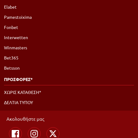
Elabet
Pamestoixima
Fonbet
Interwetten
Winmasters
Bet365
Betsson
ΠΡΟΣΦΟΡΕΣ*
ΧΩΡΙΣ ΚΑΤΑΘΕΣΗ*
ΔΕΛΤΙΑ ΤΥΠΟΥ
Ακολουθήστε μας