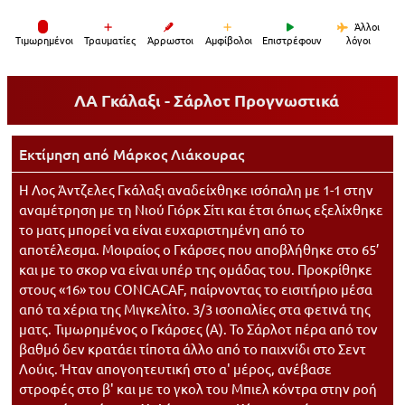
Άλλοι
Tιμωρημένοι
Τραυματίες
Άρρωστοι
Αμφίβολοι
Επιστρέφουν
λόγοι
ΛA Γκάλαξι - Σάρλοτ
Προγνωστικά
Εκτίμηση από
Μάρκος Λιάκουρας
Η Λος Άντζελες Γκάλαξι αναδείχθηκε ισόπαλη με 1-1 στην
αναμέτρηση με τη Νιού Γιόρκ Σίτι και έτσι όπως εξελίχθηκε
το ματς μπορεί να είναι ευχαριστημένη από το
αποτέλεσμα. Μοιραίος ο Γκάρσες που αποβλήθηκε στο 65’
και με το σκορ να είναι υπέρ της ομάδας του. Προκρίθηκε
στους «16» του CONCACAF, παίρνοντας το εισιτήριο μέσα
από τα χέρια της Μιγκελίτο. 3/3 ισοπαλίες στα φετινά της
ματς. Τιμωρημένος ο Γκάρσες (Α). Το Σάρλοτ πέρα από τον
βαθμό δεν κρατάει τίποτα άλλο από το παιχνίδι στο Σεντ
Λούις. Ήταν απογοητευτική στο α' μέρος, ανέβασε
στροφές στο β' και με το γκολ του Μπιελ κόντρα στην ροή