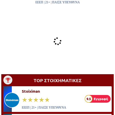
ΕΕΕΠ | 21+ | ΠΑΙΞΕ ΥΠΕΥΘΥΝΑ
TOP ΣΤΟΙΧΗΜΑΤΙΚΕΣ
Stoiximan
☆☆☆☆☆
★★★★★
9.5
Εγγραφή
ΕΕΕΠ | 21+ | ΠΑΙΞΕ ΥΠΕΥΘΥΝΑ