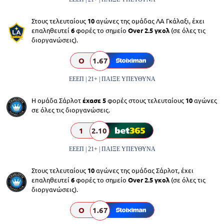
Στους τελευταίους
10
αγώνες της ομάδας ΛA Γκάλαξι, έχει
επαληθευτεί
6
φορές το σημείο
Over 2.5 γκολ
(σε όλες τις
διοργανώσεις).
O
1.67
ΕΕΕΠ | 21+ | ΠΑΙΞΕ ΥΠΕΥΘΥΝΑ
Η ομάδα Σάρλοτ
έχασε 5
φορές στους τελευταίους
10
αγώνες
σε όλες τις διοργανώσεις.
1
2.10
ΕΕΕΠ | 21+ | ΠΑΙΞΕ ΥΠΕΥΘΥΝΑ
Στους τελευταίους
10
αγώνες της ομάδας Σάρλοτ, έχει
επαληθευτεί
6
φορές το σημείο
Over 2.5 γκολ
(σε όλες τις
διοργανώσεις).
O
1.67