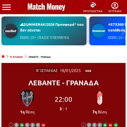
ΠΡΟΓΝΩΣΤΙΚΑ
ΕΓΓΡΑΦΗ
🌊SUMMERAKI2026 Προσφορά* που
⭐STX500 
δεν χάνεται
κατάθεση*
ΕΕΕΠ | 21+ | ΠΑΙΞΕ ΥΠΕΥΘΥΝΑ
ΕΕΕΠ | 21+
Β' ΙΣΠΑΝΙΑΣ
ΛΕΒΑΝΤΕ - ΓΡΑΝΑΔΑ
Β' ΙΣΠΑΝΙΑΣ
18/01/2025
VAR
ΛΕΒΑΝΤΕ - ΓΡΑΝΑΔΑ
22:00
3
:
1
1η
θέση
7η
θέση
i
Ι
Ν
Ι
Ι
Ι
Η
i
Ι
Ι
Ι
Ν
Η
Ν