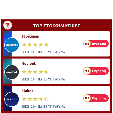
TOP ΣΤΟΙΧΗΜΑΤΙΚΕΣ
Stoiximan
☆☆☆☆☆
★★★★★
9.5
Εγγραφή
ΕΕΕΠ | 21+ | ΠΑΙΞΕ ΥΠΕΥΘΥΝΑ
Novibet
☆☆☆☆☆
★★★★★
9.1
Εγγραφή
ΕΕΕΠ | 21+ | ΠΑΙΞΕ ΥΠΕΥΘΥΝΑ
Elabet
☆☆☆☆☆
★★★★★
8.8
Εγγραφή
ΕΕΕΠ | 21+ | ΠΑΙΞΕ ΥΠΕΥΘΥΝΑ