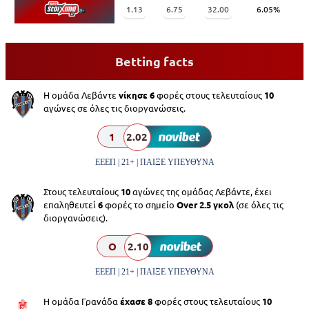
1.13
6.75
32.00
6.05%
Betting facts
Η ομάδα Λεβάντε
νίκησε 6
φορές στους τελευταίους
10
αγώνες σε όλες τις διοργανώσεις.
1
2.02
ΕΕΕΠ | 21+ | ΠΑΙΞΕ ΥΠΕΥΘΥΝΑ
Στους τελευταίους
10
αγώνες της ομάδας Λεβάντε, έχει
επαληθευτεί
6
φορές το σημείο
Over 2.5 γκολ
(σε όλες τις
διοργανώσεις).
O
2.10
ΕΕΕΠ | 21+ | ΠΑΙΞΕ ΥΠΕΥΘΥΝΑ
Η ομάδα Γρανάδα
έχασε 8
φορές στους τελευταίους
10