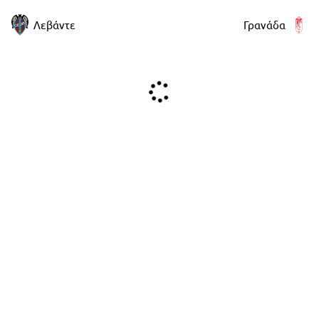
Λεβάντε
Γρανάδα