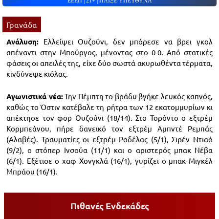
ΕΕΕΠ | 21+ | ΠΑΙΞΕ ΥΠΕΥΘΥΝΑ
Γρανάδα
Ανάλυση:
Ελλείψει Ουζούνι, δεν μπόρεσε να βρει γκολ
απέναντι στην Μπούργος, μένοντας στο 0-0. Από στατικές
φάσεις οι απειλές της, είχε δύο σωστά ακυρωθέντα τέρματα,
κινδύνεψε κιόλας.
Αγωνιστικά νέα:
Την Πέμπτη το βράδυ βγήκε λευκός καπνός,
καθώς το Όστιν κατέβαλε τη ρήτρα των 12 εκατομμυρίων κι
απέκτησε τον φορ Ουζούνι (18/14). Στο Τορόντο ο εξτρέμ
Κορμπεάνου, πήρε δανεικό τον εξτρέμ Αμπντέ Ρεμπάς
(Αλαβές). Τραυματίες οι εξτρέμ Ροδέλας (5/1), Σιρέν Ντιαό
(9/2), ο στόπερ Ινσούα (11/1) και ο αριστερός μπακ Νέβα
(6/1). Εξέτισε ο χαφ Χονγκλά (16/1), γυρίζει ο μπακ Μιγκέλ
Μπράου (16/1).
Πιθανές Ενδεκάδες