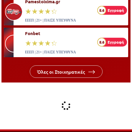
Pamestoixima.gr
☆☆☆☆☆
★★★★★
8.6
Εγγραφή
ΕΕΕΠ | 21+ | ΠΑΙΞΕ ΥΠΕΥΘΥΝΑ
Fonbet
☆☆☆☆☆
★★★★★
8.6
Εγγραφή
ΕΕΕΠ | 21+ | ΠΑΙΞΕ ΥΠΕΥΘΥΝΑ
Όλες οι Στοιχηματικές