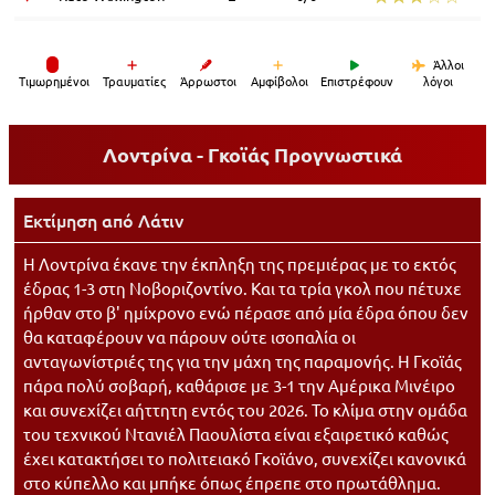
Άλλοι
Tιμωρημένοι
Τραυματίες
Άρρωστοι
Αμφίβολοι
Επιστρέφουν
λόγοι
Λοντρίνα - Γκοϊάς
Προγνωστικά
Εκτίμηση από
Λάτιν
Η Λοντρίνα έκανε την έκπληξη της πρεμιέρας με το εκτός
έδρας 1-3 στη Νοβοριζοντίνο. Και τα τρία γκολ που πέτυχε
ήρθαν στο β' ημίχρονο ενώ πέρασε από μία έδρα όπου δεν
θα καταφέρουν να πάρουν ούτε ισοπαλία οι
ανταγωνίστριές της για την μάχη της παραμονής. Η Γκοϊάς
πάρα πολύ σοβαρή, καθάρισε με 3-1 την Αμέρικα Μινέιρο
και συνεχίζει αήττητη εντός του 2026. Το κλίμα στην ομάδα
του τεχνικού Ντανιέλ Παουλίστα είναι εξαιρετικό καθώς
έχει κατακτήσει το πολιτειακό Γκοϊάνο, συνεχίζει κανονικά
στο κύπελλο και μπήκε όπως έπρεπε στο πρωτάθλημα.