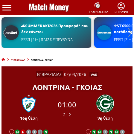
ΠΡΟΓΝΩΣΤΙΚΑ
ΕΓΓΡΑΦΗ
🌊SUMMERAKI2026 Προσφορά* που
⭐STX500 
δεν χάνεται
κατάθεση*
ΕΕΕΠ | 21+ | ΠΑΙΞΕ ΥΠΕΥΘΥΝΑ
ΕΕΕΠ | 21+
Β' ΒΡΑΖΙΛΙΑΣ
ΛΟΝΤΡΙΝΑ - ΓΚΟΙΑΣ
Β' ΒΡΑΖΙΛΙΑΣ
02/04/2026
VAR
ΛΟΝΤΡΙΝΑ - ΓΚΟΙΑΣ
01:00
2
:
2
16η
θέση
9η
θέση
i
Ν
Η
Ι
Ι
Ι
Ν
i
Ν
Ν
Ι
Ν
Ν
Ι