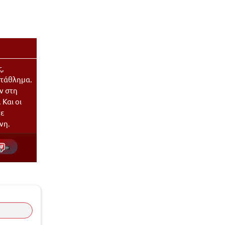
ς,
ωτάθλημα.
ν στη
Και οι
τε
νη.