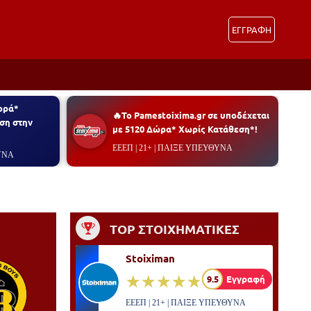
ΕΓΓΡΑΦΗ
ορά*
🔥Το Pamestoixima.gr σε υποδέχεται
ση στην
με 5120 Δώρα* Χωρίς Κατάθεση*!
ΕΕΕΠ | 21+ | ΠΑΙΞΕ ΥΠΕΥΘΥΝΑ
ΘΥΝΑ
TOP ΣΤΟΙΧΗΜΑΤΙΚΕΣ
Stoiximan
☆☆☆☆☆
★★★★★
9.5
Εγγραφή
ΕΕΕΠ | 21+ | ΠΑΙΞΕ ΥΠΕΥΘΥΝΑ