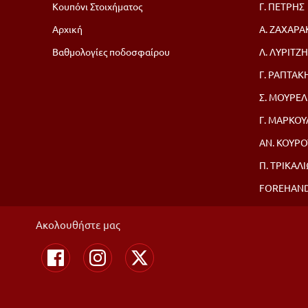
Κουπόνι Στοιχήματος
Γ. ΠΕΤΡΗΣ
Αρχική
Α. ΖΑΧΑΡΑ
Βαθμολογίες ποδοσφαίρου
Λ. ΛΥΡΙΤΖ
Γ. ΡΑΠΤΑΚ
Σ. ΜΟΥΡΕ
Γ. ΜΑΡΚΟΥ
ΑΝ. ΚΟΥΡΟ
Π. ΤΡΙΚΑΛ
FOREHAN
Ακολουθήστε μας