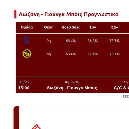
Λωζάνη - Γιουνγκ Μπόις
Προγνωστικά
Ομάδα
Θέση
Goal/Goal
1.5+
2.5+
9η
68.4%
86.8%
73.7%
6η
68.4%
92.1%
73.7%
15/03
Αγώνας
Ση
15:00
Λωζάνη - Γιουνγκ Μπόις
G/G & 
ΕΕΕ