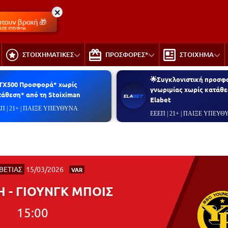
τουν βροχή 🎁
 ΠΑΙΞΕ ΥΠΕΥΘΥΝΑ
ΣΤΟΙΧΗΜΑΤΙΚΕΣ
ΠΡΟΣΦΟΡΕΣ*
ΣΤΟΙΧΗΜΑ
🌟Συγκλονιστική προσφ
TX500 Προσφορά* χωρίς
γνωριμίας χωρίς κατάθε
τάθεση* από τη Stoiximan
Elabet
Π | 21+ | ΠΑΙΞΕ ΥΠΕΥΘΥΝΑ
ΕΕΕΠ | 21+ | ΠΑΙΞΕ ΥΠΕΥ
ΛΒΕΤΙΑΣ
15/03/2026
VAR
 - ΓΙΟΥΝΓΚ ΜΠΟΙΣ
15:00