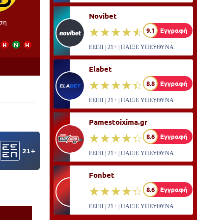
Novibet
ση
☆☆☆☆☆
★★★★★
9.1
Εγγραφή
Η
Ν
Η
ΕΕΕΠ | 21+ | ΠΑΙΞΕ ΥΠΕΥΘΥΝΑ
Elabet
☆☆☆☆☆
★★★★★
8.8
Εγγραφή
ΕΕΕΠ | 21+ | ΠΑΙΞΕ ΥΠΕΥΘΥΝΑ
Pamestoixima.gr
☆☆☆☆☆
★★★★★
8.6
Εγγραφή
ΕΕΕΠ | 21+ | ΠΑΙΞΕ ΥΠΕΥΘΥΝΑ
Fonbet
☆☆☆☆☆
★★★★★
8.6
Εγγραφή
ΕΕΕΠ | 21+ | ΠΑΙΞΕ ΥΠΕΥΘΥΝΑ