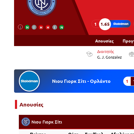
1
1.65
i
Ν
Ι
Η
Η
Ι
Ν
Απουσίες
Προγ
Διαιτητής
G. J. Gonzalez
Νιου Γιορκ Σίτι - Ορλάντο
1
Απουσίες
Νιου Γιορκ Σίτι