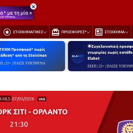
* με τη μία »
 ΠΑΙΞΕ ΥΠΕΥΘΥΝΑ
ΣΤΟΙΧΗΜΑΤΙΚΕΣ
ΠΡΟΣΦΟΡΕΣ*
ΣΤΟΙΧΗΜΑ
🌟Συγκλονιστική προσφ
TX500 Προσφορά* χωρίς
γνωριμίας χωρίς κατάθε
τάθεση* από τη Stoiximan
Elabet
Π | 21+ | ΠΑΙΞΕ ΥΠΕΥΘΥΝΑ
ΕΕΕΠ | 21+ | ΠΑΙΞΕ ΥΠΕΥ
Α MLS
07/03/2026
VAR
ΟΡΚ ΣΙΤΙ - ΟΡΛΑΝΤΟ
21:30