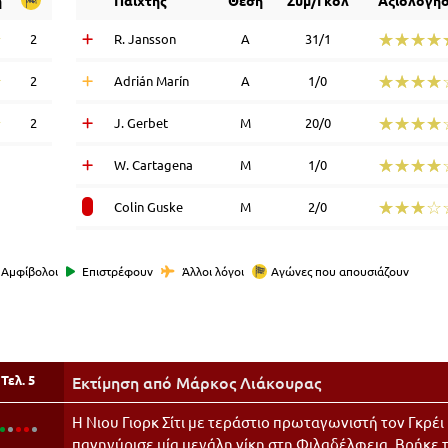
η
Παίχτης
Θέση
Συμ/Γκολ
Αξιολόγη
☆
★
☆☆☆☆
★★★★
2
R. Jansson
Α
31/1
☆
★
☆☆☆☆
★★★★
2
Adrián Marín
Α
1/0
☆
★
☆☆☆☆
★★★★
2
J. Gerbet
Μ
20/0
☆☆☆☆
★★★★
W. Cartagena
Μ
1/0
☆☆☆☆
★★★★
Colin Guske
Μ
2/0
Αμφίβολοι
Επιστρέφουν
Άλλοι λόγοι
Αγώνες που απουσιάζουν
Τελ. 5
Εκτίμηση από
Μάρκος Λιάκουρας
Η Νιου Γιορκ Σίτι με τεράστιο πρωταγωνιστή τον Γκρέι
πανηγύρισε μία μεγάλη νίκη στη Φιλαδέλφεια. Βρήκε 