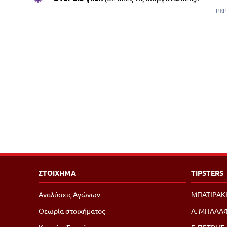
ΕΕΕ
ΣΤΟΙΧΗΜΑ
TIPSTERS
Αναλύσεις Αγώνων
ΜΠΑΤΙΡΑΚ
Θεωρία στοιχήματος
Λ. ΜΠΑΛΑ