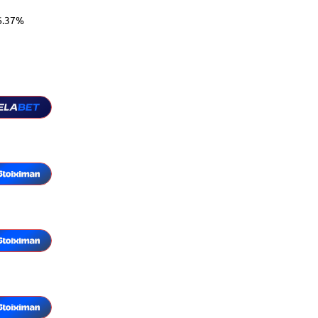
6.37%