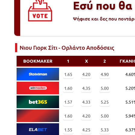
Εσύ που θα
Ψήφισε και δες που ποντάρ
Νιου Γιορκ Σίτι - Ορλάντο Αποδόσεις
BOOKMAKER
1
X
2
ΓΚΑΝΙ
1.65
4.20
4.90
4.60
1.60
4.35
5.00
5.20
1.57
4.33
5.25
5.51
1.60
4.20
5.00
5.94
1.55
4.25
5.33
6.37