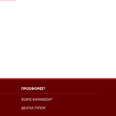
ΠΡΟΣΦΟΡΕΣ*
ΧΩΡΙΣ ΚΑΤΑΘΕΣΗ*
ΔΕΛΤΙΑ ΤΥΠΟΥ