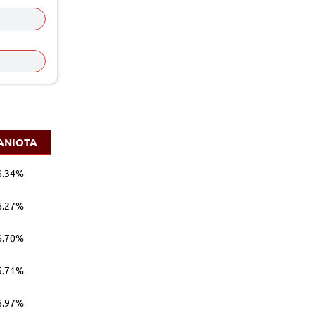
ΑΝΙΟΤΑ
6.34%
6.27%
6.70%
5.71%
6.97%