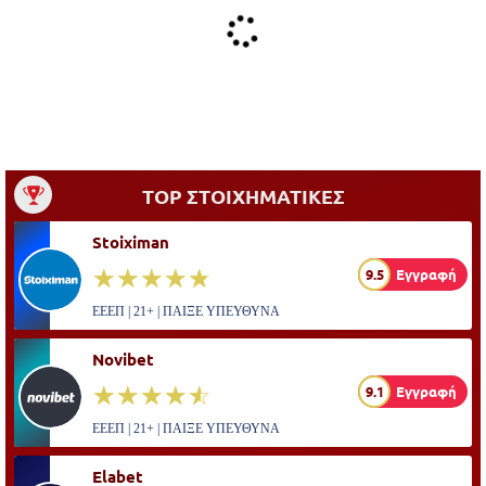
TOP ΣΤΟΙΧΗΜΑΤΙΚΕΣ
Stoiximan
☆☆☆☆☆
★★★★★
9.5
Εγγραφή
ΕΕΕΠ | 21+ | ΠΑΙΞΕ ΥΠΕΥΘΥΝΑ
Novibet
☆☆☆☆☆
★★★★★
9.1
Εγγραφή
ΕΕΕΠ | 21+ | ΠΑΙΞΕ ΥΠΕΥΘΥΝΑ
Elabet