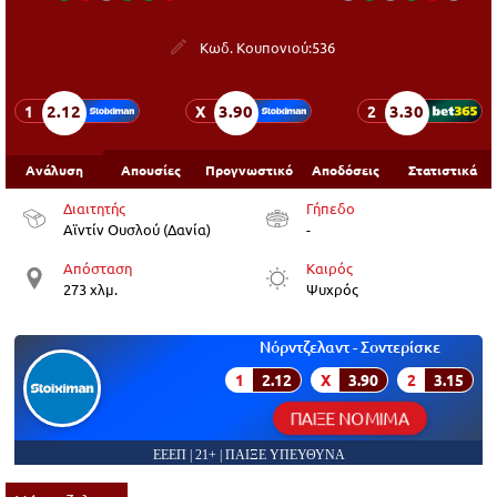
Κωδ. Κουπονιού:
536
2.12
3.90
3.30
1
X
2
Ανάλυση
Απουσίες
Προγνωστικό
Αποδόσεις
Στατιστικά
Διαιτητής
Γήπεδο
Αϊντίν Ουσλού (Δανία)
-
Απόσταση
Καιρός
273 χλμ.
Ψυχρός
Νόρντζελαντ - Σοντερίσκε
1
2.12
X
3.90
2
3.15
ΠΑΙΞΕ ΝΟΜΙΜΑ
ΕΕΕΠ | 21+ | ΠΑΙΞΕ ΥΠΕΥΘΥΝΑ