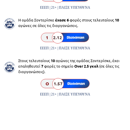
ΕΕΕΠ | 21+ | ΠΑΙΞΕ ΥΠΕΥΘΥΝΑ
Η ομάδα Σοντερίσκε
έχασε 6
φορές στους τελευταίους
10
αγώνες σε όλες τις διοργανώσεις.
1
2.12
ΕΕΕΠ | 21+ | ΠΑΙΞΕ ΥΠΕΥΘΥΝΑ
Στους τελευταίους
10
αγώνες της ομάδας Σοντερίσκε, έχει
επαληθευτεί
7
φορές το σημείο
Over 2.5 γκολ
(σε όλες τις
διοργανώσεις).
O
1.57
ΕΕΕΠ | 21+ | ΠΑΙΞΕ ΥΠΕΥΘΥΝΑ