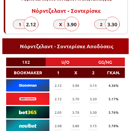
Νόρντζελαντ - Σοντερίσκε
2.12
3.90
3.30
1
X
2
Νόρντζελαντ - Σοντερίσκε Αποδόσεις
1X2
U/O
GG/NG
BOOKMAKER
1
X
2
ΓΚΑΝ.
2.12
3.90
3.15
4.36%
2.12
3.70
3.20
5.17%
2.05
3.70
3.30
5.76%
2.08
3.80
3.15
5.78%