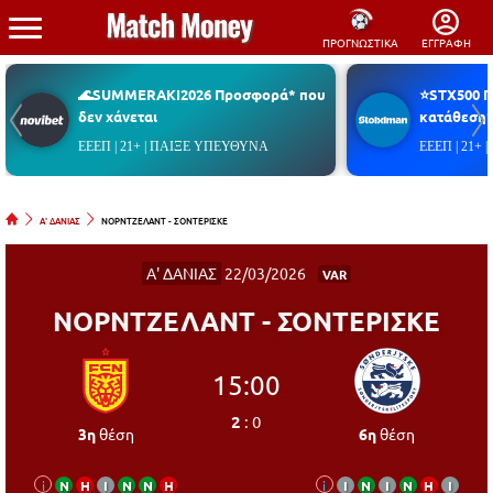
ΠΡΟΓΝΩΣΤΙΚΑ
ΕΓΓΡΑΦΗ
🌊SUMMERAKI2026 Προσφορά* που
⭐STX500 
δεν χάνεται
κατάθεση*
ΕΕΕΠ | 21+ | ΠΑΙΞΕ ΥΠΕΥΘΥΝΑ
ΕΕΕΠ | 21+
Α' ΔΑΝΙΑΣ
ΝΟΡΝΤΖΕΛΑΝΤ - ΣΟΝΤΕΡΙΣΚΕ
Α' ΔΑΝΙΑΣ
22/03/2026
VAR
ΝΟΡΝΤΖΕΛΑΝΤ - ΣΟΝΤΕΡΙΣΚΕ
15:00
2
:
0
3η
θέση
6η
θέση
i
Ν
Η
Ι
Ν
Ν
Η
i
Ι
Ν
Ι
Ν
Η
Ι