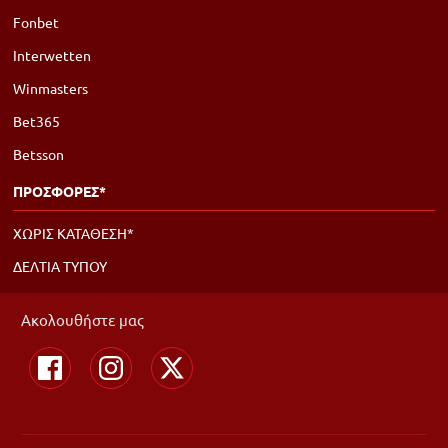
Fonbet
Interwetten
Winmasters
Bet365
Betsson
ΠΡΟΣΦΟΡΕΣ*
ΧΩΡΙΣ ΚΑΤΑΘΕΣΗ*
ΔΕΛΤΙΑ ΤΥΠΟΥ
Ακολουθήστε μας