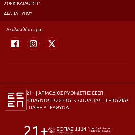
ΧΩΡΙΣ ΚΑΤΑΘΕΣΗ*
ΔΕΛΤΙΑ ΤΥΠΟΥ
Ακολουθήστε μας
21+ | ΑΡΜΟΔΙΟΣ ΡΥΘΜΙΣΤΗΣ ΕΕΕΠ |
ΚΙΝΔΥΝΟΣ ΕΘΙΣΜΟΥ & ΑΠΩΛΕΙΑΣ ΠΕΡΙΟΥΣΙΑΣ
|
ΠΑΙΞΕ ΥΠΕΥΘΥΝΑ
21+