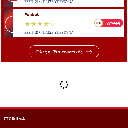
ΕΕΕΠ | 21+ | ΠΑΙΞΕ ΥΠΕΥΘΥΝΑ
Fonbet
☆☆☆☆☆
★★★★★
8.6
Εγγραφή
ΕΕΕΠ | 21+ | ΠΑΙΞΕ ΥΠΕΥΘΥΝΑ
Όλες οι Στοιχηματικές
ΣΤΟΙΧΗΜΑ