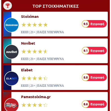
TOP ΣΤΟΙΧΗΜΑΤΙΚΕΣ
Stoiximan
☆☆☆☆☆
★★★★★
9.5
Εγγραφή
ΕΕΕΠ | 21+ | ΠΑΙΞΕ ΥΠΕΥΘΥΝΑ
Novibet
☆☆☆☆☆
★★★★★
9.1
Εγγραφή
ΕΕΕΠ | 21+ | ΠΑΙΞΕ ΥΠΕΥΘΥΝΑ
Elabet
☆☆☆☆☆
★★★★★
8.8
Εγγραφή
ΕΕΕΠ | 21+ | ΠΑΙΞΕ ΥΠΕΥΘΥΝΑ
Pamestoixima.gr
☆☆☆☆☆
★★★★★
8.6
Εγγραφή