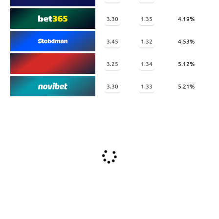
3.30
1.35
4.19%
3.45
1.32
4.53%
3.25
1.34
5.12%
3.30
1.33
5.21%