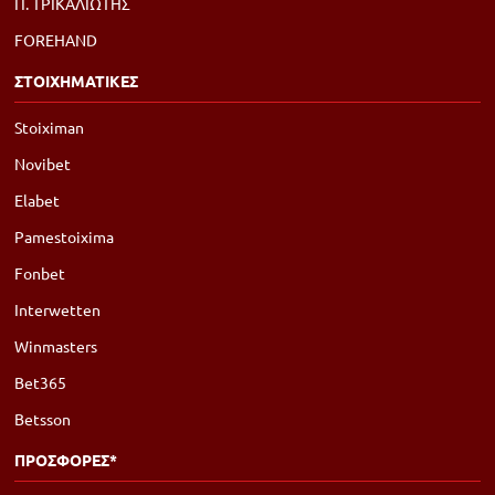
Π. ΤΡΙΚΑΛΙΩΤΗΣ
FOREHAND
ΣΤΟΙΧΗΜΑΤΙΚΕΣ
Stoiximan
Novibet
Elabet
Pamestoixima
Fonbet
Interwetten
Winmasters
Bet365
Betsson
ΠΡΟΣΦΟΡΕΣ*