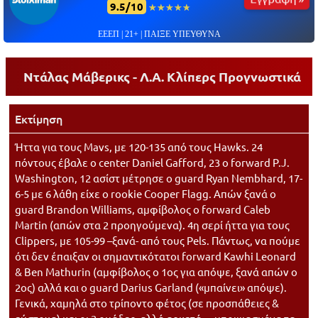
9.5/10
☆☆☆☆☆
★★★★★
ΕΕΕΠ | 21+ | ΠΑΙΞΕ ΥΠΕΥΘΥΝΑ
Ντάλας Μάβερικς - Λ.Α. Κλίπερς
Προγνωστικά
Εκτίμηση
Ήττα για τους Mavs, με 120-135 από τους Hawks. 24
πόντους έβαλε ο center Daniel Gafford, 23 ο forward P.J.
Washington, 12 ασίστ μέτρησε ο guard Ryan Nembhard, 17-
6-5 με 6 λάθη είχε ο rookie Cooper Flagg. Απών ξανά ο
guard Brandon Williams, αμφίβολος o forward Caleb
Martin (απών στα 2 προηγούμενα). 4η σερί ήττα για τους
Clippers, με 105-99 –ξανά- από τους Pels. Πάντως, να πούμε
ότι δεν έπαιξαν οι σημαντικότατοι forward Kawhi Leonard
& Ben Mathurin (αμφίβολος ο 1ος για απόψε, ξανά απών ο
2ος) αλλά και ο guard Darius Garland («μπαίνει» απόψε).
Γενικά, χαμηλά στο τρίποντο φέτος (σε προσπάθειες &