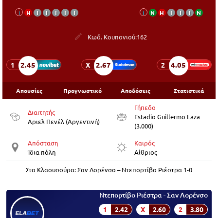
i
Η
Ι
Ι
Ι
Ι
Ι
i
Ν
Η
Ι
Ι
Ι
Ν
Κωδ. Κουπονιού:
162
2.45
2.67
4.05
1
X
2
Απουσίες
Προγνωστικό
Αποδόσεις
Στατιστικά
Γήπεδο
Διαιτητής
Estadio Guillermo Laza
Αριελ Πενέλ (Αργεντινή)
(3.000)
Απόσταση
Καιρός
Ίδια πόλη
Αίθριος
Στο Κλαουσούρα: Σαν Λορένσο – Ντεπορτίβο Ριέστρα 1-0
Ντεπορτίβο Ριέστρα - Σαν Λορένσο
1
2.42
X
2.60
2
3.80