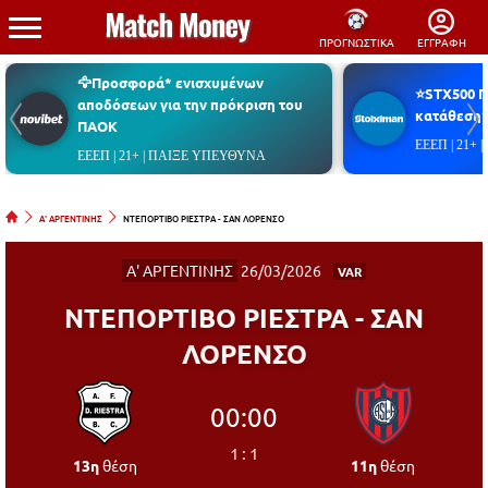
ΠΡΟΓΝΩΣΤΙΚΑ
ΕΓΓΡΑΦΗ
🦅Προσφορά* ενισχυμένων
⭐STX500 
αποδόσεων για την πρόκριση του
κατάθεση*
ΠΑΟΚ
ΕΕΕΠ | 21+
ΕΕΕΠ | 21+ | ΠΑΙΞΕ ΥΠΕΥΘΥΝΑ
Α' ΑΡΓΕΝΤΙΝΗΣ
ΝΤΕΠΟΡΤΙΒΟ ΡΙΕΣΤΡΑ - ΣΑΝ ΛΟΡΕΝΣΟ
Α' ΑΡΓΕΝΤΙΝΗΣ
26/03/2026
VAR
ΝΤΕΠΟΡΤΙΒΟ ΡΙΕΣΤΡΑ - ΣΑΝ
ΛΟΡΕΝΣΟ
00:00
1
:
1
13η
θέση
11η
θέση