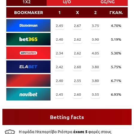
1X2
U/O
GG/NG
BOOKMAKER
1
X
2
ΓΚΑΝ.
2.45
2.67
3.75
4.70%
2.40
2.62
3.90
5.19%
2.34
2.62
4.05
5.30%
2.42
2.60
3.80
5.75%
2.40
2.55
3.80
6.71%
2.45
2.60
3.55
6.93%
Betting facts
Η ομάδα Ντεπορτίβο Ριέστρα
έχασε 5
φορές στους