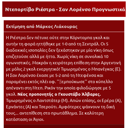
Ντεπορτίβο Ριέστρα - Σαν Λορένσο
Προγνωστικά
Εκτίμηση από
Μάρκος Λιάκουρας
Η Ριέστρα δεν πέτυχε ούτε στην Κόρντομπα γκολ και
αυτήν τη φορά ηττήθηκε με 1-0 από τη Σεντράλ. Οι 5
διαδοχικές ισοπαλίες δεν ξεχάστηκαν με μία νίκη όπως
επιζητούσε αλλά με ήττα. Χωρίς νίκη σε συνολικά 10
αγωνιστικές. Μακράν η χειρότερη επίθεση στην Αργεντινή
με μόλις 2 γκολ ενεργητικό! Τιμωρημένος ο Μπανέγκας (Ε).
Η Σαν Λορένσο έχασε με 5-2 από τη Ντεφένσα και
παραμένει εκτός πλέι οφ. ''Ξεμπούκωσε'' στο κύπελλο
απέναντι στη Ντεπ. Ρικόν την οποία φιλοδώρησε με 5
γκολ.
Νέος προπονητής ο Γκουστάβο Άλβαρες.
Τιμωρημένος ο Λαντστάτερ (Μ). Απών επίσης, οι Ερέρα (Α),
Ερνάντες (Α) και Τσερούτι. Αμφότερες ψάχνουν τη δική
τους... αντεπίθεση στο πρωτάθλημα. Σε καλύτερη
κατάσταση οι Άγιοι.