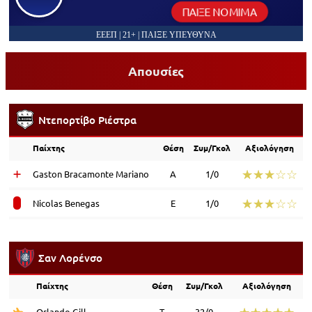
ΠΑΙΞΕ ΝΟΜΙΜΑ
ΕΕΕΠ | 21+ | ΠΑΙΞΕ ΥΠΕΥΘΥΝΑ
Απουσίες
Ντεπορτίβο Ριέστρα
Παίχτης
Θέση
Συμ/Γκολ
Αξιολόγηση
☆☆☆☆☆
★★★★★
Gaston Bracamonte Mariano
Α
1/0
☆☆☆☆☆
★★★★★
Nicolas Benegas
Ε
1/0
Σαν Λορένσο
Παίχτης
Θέση
Συμ/Γκολ
Αξιολόγηση
☆☆☆☆☆
★★★★★
Orlando Gill
Τ
32/0