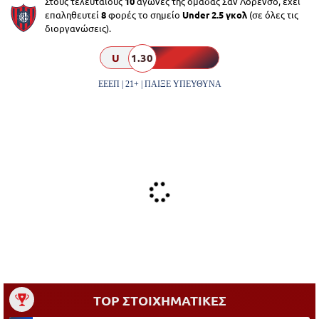
Στους τελευταίους
10
αγώνες της ομάδας Σαν Λορένσο, έχει
επαληθευτεί
8
φορές το σημείο
Under 2.5 γκολ
(σε όλες τις
διοργανώσεις).
U
1.30
ΕΕΕΠ | 21+ | ΠΑΙΞΕ ΥΠΕΥΘΥΝΑ
TOP ΣΤΟΙΧΗΜΑΤΙΚΕΣ