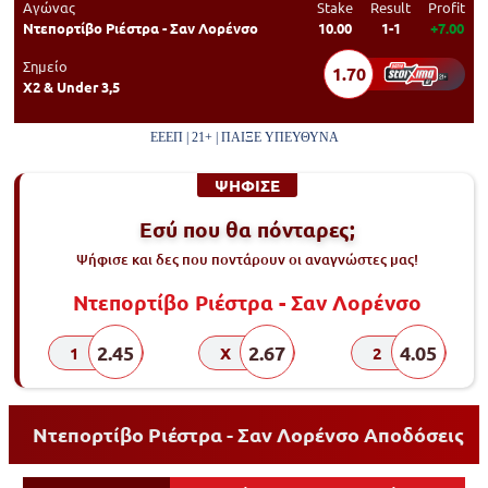
Αγώνας
Stake
Result
Profit
Ντεπορτίβο Ριέστρα - Σαν Λορένσο
10.00
1-1
+7.00
Σημείο
1.70
Χ2 & Under 3,5
ΕΕΕΠ | 21+ | ΠΑΙΞΕ ΥΠΕΥΘΥΝΑ
ΨΗΦΙΣΕ
Εσύ που θα πόνταρες;
Ψήφισε και δες που ποντάρουν οι αναγνώστες μας!
Ντεπορτίβο Ριέστρα - Σαν Λορένσο
2.45
2.67
4.05
1
X
2
Ντεπορτίβο Ριέστρα - Σαν Λορένσο Αποδόσεις