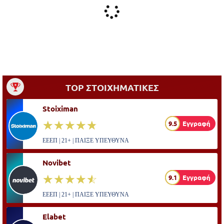
TOP ΣΤΟΙΧΗΜΑΤΙΚΕΣ
Stoiximan
☆☆☆☆☆
★★★★★
9.5
Εγγραφή
ΕΕΕΠ | 21+ | ΠΑΙΞΕ ΥΠΕΥΘΥΝΑ
Novibet
☆☆☆☆☆
★★★★★
9.1
Εγγραφή
ΕΕΕΠ | 21+ | ΠΑΙΞΕ ΥΠΕΥΘΥΝΑ
Elabet