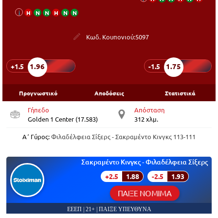
i
Η
Ν
Ν
Η
Ν
Ν
Κωδ. Κουπονιού:
5097
1.96
1.75
+1.5
-1.5
Προγνωστικό
Αποδόσεις
Στατιστικά
Γήπεδο
Απόσταση
Golden 1 Center (17.583)
312 χλμ.
Α΄ Γύρος:
Φιλαδέλφεια Σίξερς - Σακραμέντο Κινγκς 113-111
Σακραμέντο Κινγκς - Φιλαδέλφεια Σίξερς
+2.5
1.88
-2.5
1.93
ΠΑΙΞΕ ΝΟΜΙΜΑ
ΕΕΕΠ | 21+ | ΠΑΙΞΕ ΥΠΕΥΘΥΝΑ