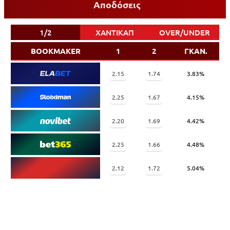
Αποδόσεις
1/2
ΧΑΝΤΙΚΑΠ
OVER/UNDER
BOOKMAKER
1
2
ΓΚΑΝ.
2.15
1.74
3.83%
2.25
1.67
4.15%
2.20
1.69
4.42%
2.25
1.66
4.48%
2.12
1.72
5.04%