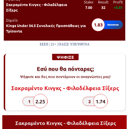
Stake
Result
Profit
Σακραμέντο Κινγκς - Φιλαδέλφεια
7.00
32
+5.81
Σίξερς
Σημείο
1.83
Kings Under 34.5 Συνολικές Προσπάθειες για
Τρίποντα
ΕΕΕΠ | 21+ | ΠΑΙΞΕ ΥΠΕΥΘΥΝΑ
ΨΗΦΙΣΕ
Εσύ που θα πόνταρες;
Ψήφισε και δες που ποντάρουν οι αναγνώστες μας!
Σακραμέντο Κινγκς - Φιλαδέλφεια Σίξερς
2.25
1.74
1
2
Σακραμέντο Κινγκς - Φιλαδέλφεια Σίξερς