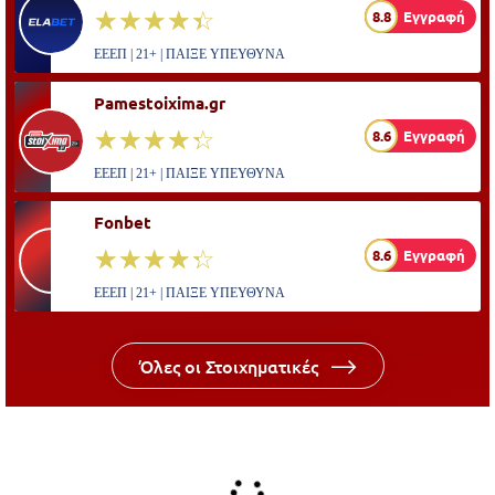
☆☆☆☆☆
★★★★★
8.8
Εγγραφή
ΕΕΕΠ | 21+ | ΠΑΙΞΕ ΥΠΕΥΘΥΝΑ
Pamestoixima.gr
☆☆☆☆☆
★★★★★
8.6
Εγγραφή
ΕΕΕΠ | 21+ | ΠΑΙΞΕ ΥΠΕΥΘΥΝΑ
Fonbet
☆☆☆☆☆
★★★★★
8.6
Εγγραφή
ΕΕΕΠ | 21+ | ΠΑΙΞΕ ΥΠΕΥΘΥΝΑ
Όλες οι Στοιχηματικές