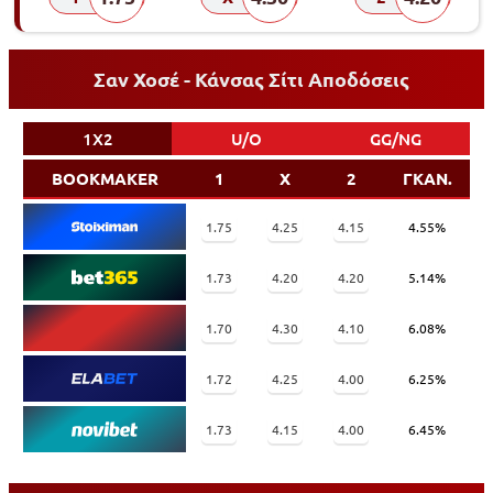
Σαν Χοσέ - Κάνσας Σίτι Αποδόσεις
1X2
U/O
GG/NG
BOOKMAKER
1
X
2
ΓΚΑΝ.
1.75
4.25
4.15
4.55%
1.73
4.20
4.20
5.14%
1.70
4.30
4.10
6.08%
1.72
4.25
4.00
6.25%
1.73
4.15
4.00
6.45%