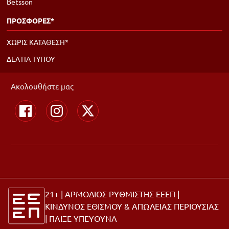
Betsson
ΠΡΟΣΦΟΡΕΣ*
ΧΩΡΙΣ ΚΑΤΑΘΕΣΗ*
ΔΕΛΤΙΑ ΤΥΠΟΥ
Ακολουθήστε μας
21+ | ΑΡΜΟΔΙΟΣ ΡΥΘΜΙΣΤΗΣ ΕΕΕΠ |
ΚΙΝΔΥΝΟΣ ΕΘΙΣΜΟΥ & ΑΠΩΛΕΙΑΣ ΠΕΡΙΟΥΣΙΑΣ
|
ΠΑΙΞΕ ΥΠΕΥΘΥΝΑ