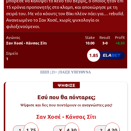
μπόρεσε να καλύψει το κενό του Βερμίς, ο οποίος ήταν επί
15 χρόνια προπονητής στο κλαμπ, και αποχώρησε με τη
σειρά του. Με νέο κόουτς τον Βίκι πλέον πάει για… rebuild.
Ανανεωμένο το Σαν Χοσέ, χωρίς ψυχολογία οι
φιλοξενούμενοι.
Αγώνας
Stake
Result
Profit
Σαν Χοσέ - Κάνσας Σίτι
10.00
3-0
+8.50
Σημείο
1.85
1
ΕΕΕΠ | 21+ | ΠΑΙΞΕ ΥΠΕΥΘΥΝΑ
ΨΗΦΙΣΕ
Εσύ που θα πόνταρες;
Ψήφισε και δες που ποντάρουν οι αναγνώστες μας!
Σαν Χοσέ - Κάνσας Σίτι
1.75
4.30
4.20
1
X
2