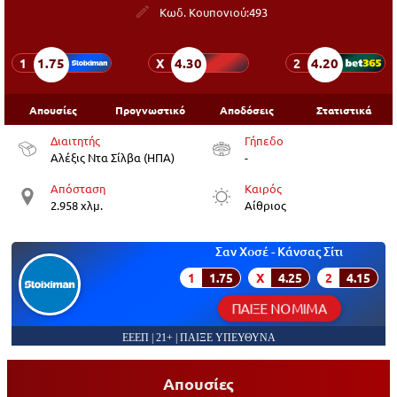
Κωδ. Κουπονιού:
493
1.75
4.30
4.20
1
X
2
Απουσίες
Προγνωστικό
Αποδόσεις
Στατιστικά
Διαιτητής
Γήπεδο
Αλέξις Ντα Σίλβα (ΗΠΑ)
-
Απόσταση
Καιρός
2.958 χλμ.
Αίθριος
Σαν Χοσέ - Κάνσας Σίτι
1
1.75
X
4.25
2
4.15
ΠΑΙΞΕ ΝΟΜΙΜΑ
ΕΕΕΠ | 21+ | ΠΑΙΞΕ ΥΠΕΥΘΥΝΑ
Απουσίες