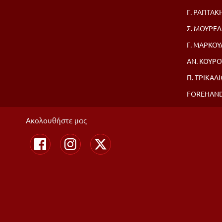
Γ. ΡΑΠΤΑΚ
Σ. ΜΟΥΡΕ
Γ. ΜΑΡΚΟΥ
ΑΝ. ΚΟΥΡΟ
Π. ΤΡΙΚΑΛ
FOREHAN
Ακολουθήστε μας