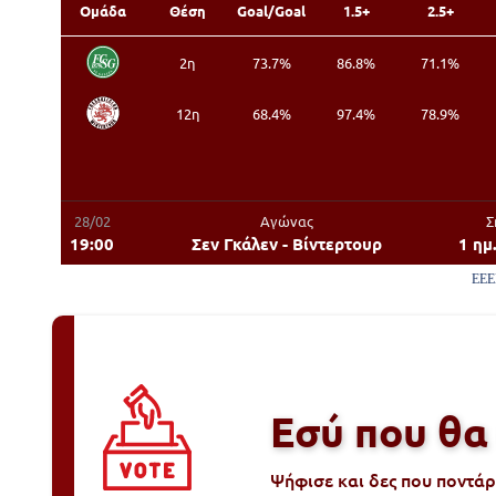
Ομάδα
Θέση
Goal/Goal
1.5+
2.5+
2η
73.7%
86.8%
71.1%
12η
68.4%
97.4%
78.9%
28/02
Αγώνας
Σ
19:00
Σεν Γκάλεν - Βίντερτουρ
1 ημ.
ΕΕΕ
Εσύ που θα
Ψήφισε και δες που ποντάρ