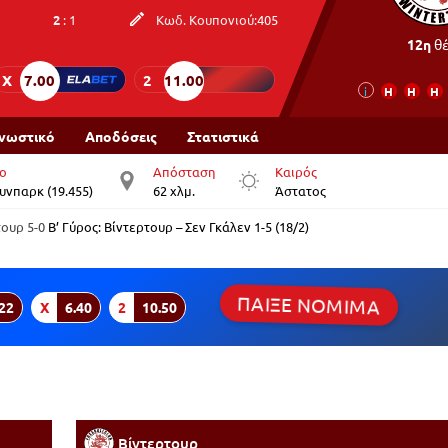
2
:
1
Κωδ. Κουπονιού:
405
12η
θ
X
7.00
2
11.00
i
Η
Η
Η
νωστικό
Αποδόσεις
Στατιστικά
ο
Απόσταση
Καιρός
υνπαρκ (19.455)
62 χλμ.
Άστατος
τουρ 5-0
Β’ Γύρος: Βίντερτουρ – Σεν Γκάλεν 1-5 (18/2)
ΠΑΙΞΕ ΝΟΜΙΜΑ
22
X
6.40
2
10.50
Βίντερτουρ