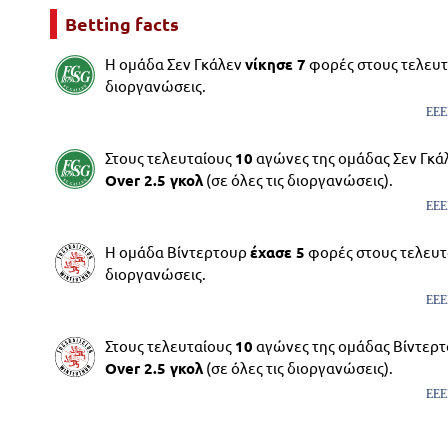
Betting facts
Η ομάδα Σεν Γκάλεν
νίκησε 7
φορές στους τελευ
διοργανώσεις.
ΕΕΕ
Στους τελευταίους
10
αγώνες της ομάδας Σεν Γκάλ
Over 2.5 γκολ
(σε όλες τις διοργανώσεις).
ΕΕΕ
Η ομάδα Βίντερτουρ
έχασε 5
φορές στους τελευ
διοργανώσεις.
ΕΕΕ
Στους τελευταίους
10
αγώνες της ομάδας Βίντερτ
Over 2.5 γκολ
(σε όλες τις διοργανώσεις).
ΕΕΕ