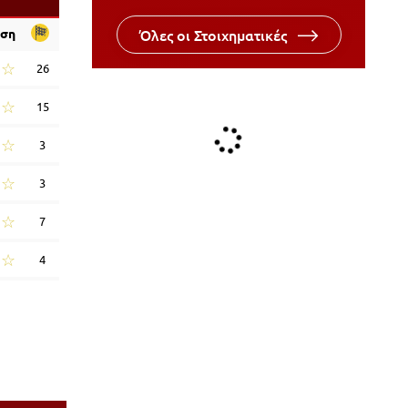
ηση
Όλες οι Στοιχηματικές
☆☆
★★
26
☆☆
★★
15
☆☆
★★
3
☆☆
★★
3
☆☆
★★
7
☆☆
★★
4