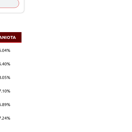
ΑΝΙΟΤΑ
6.04%
6.40%
8.05%
7.10%
6.89%
7.24%