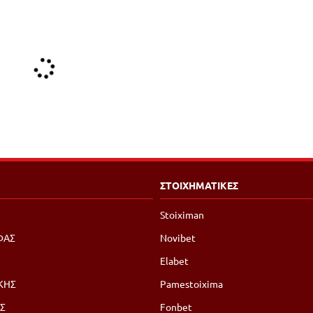
ΣΤΟΙΧΗΜΑΤΙΚΕΣ
Ι
Stoiximan
ΦΑΣ
Novibet
Elabet
ΚΗΣ
Pamestoixima
ΗΣ
Fonbet