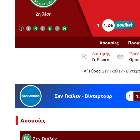
2η
θέση
1
1.26
i
Ι
Ν
Ι
Ν
Ι
Ν
Απουσίες
Προγ
Διαιτητής
Γήπεδ
D. Blanco
Κίμπο
Α΄ Γύρος:
Σεν Γκάλεν - Βίντερ
Σεν Γκάλεν - Βίντερτουρ
1
1.
Απουσίες
Σεν Γκάλεν