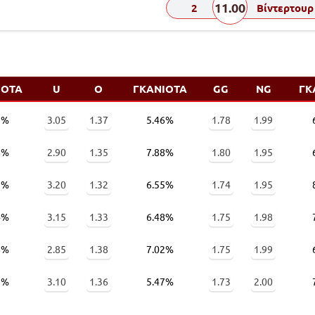
11.00
2
Βίντερτουρ
ΙΟΤΑ
U
O
ΓΚΑΝΙΟΤΑ
GG
NG
ΓΚ
9%
3.05
1.37
5.46%
1.78
1.99
6%
2.90
1.35
7.88%
1.80
1.95
9%
3.20
1.32
6.55%
1.74
1.95
4%
3.15
1.33
6.48%
1.75
1.98
6%
2.85
1.38
7.02%
1.75
1.99
5%
3.10
1.36
5.47%
1.73
2.00