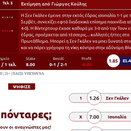
Τελ. 5
Εκτίμηση από
Γιώργος Κούλης
Η Σεν Γκάλεν έμεινε στην εκτός έδρας ισοπαλία 1-1 με 
Σερβέτ, συνεχίζει εφτά διαδοχικά επίσημα παιχνίδια αή
4-0). Η Βίντερτουρ έχασε καθαρά με 3-0 από την Τουν 
έδρας, προέρχεται από τέσσερις... κολλητές ήττες στο
Πρωτάθλημα. Μπορεί η Σεν Γκάλεν να μπει δυνατά στ
και να πάρει γρήγορα τη νίκη κόντρα στην αδύναμη Βί
ημείο
Stake
Result
Profit
1.85
 / 1 τελ.
8.00
0-1 / 2-1
-8.00
Π | 21+ | ΠΑΙΞΕ ΥΠΕΥΘΥΝΑ
ΨΗΦΙΣΕ
1.26
1
Σεν Γκάλεν
 πόνταρες;
7.00
X
Ισοπαλία
ουν οι αναγνώστες μας!