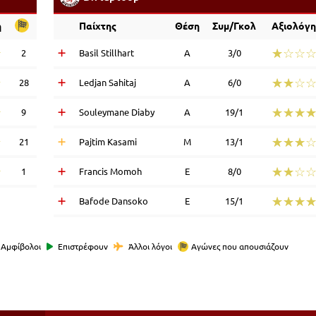
η
Παίχτης
Θέση
Συμ/Γκολ
Αξιολόγ
☆
★
☆☆☆
★★★
2
Basil Stillhart
Α
3/0
☆
★
☆☆☆
★★★
28
Ledjan Sahitaj
Α
6/0
☆
★
☆☆☆
★★★
9
Souleymane Diaby
Α
19/1
☆
★
☆☆☆
★★★
21
Pajtim Kasami
Μ
13/1
☆
★
☆☆☆
★★★
1
Francis Momoh
Ε
8/0
☆☆☆
★★★
Bafode Dansoko
Ε
15/1
Αμφίβολοι
Επιστρέφουν
Άλλοι λόγοι
Αγώνες που απουσιάζουν