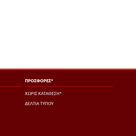
ΠΡΟΣΦΟΡΕΣ*
ΧΩΡΙΣ ΚΑΤΑΘΕΣΗ*
ΔΕΛΤΙΑ ΤΥΠΟΥ