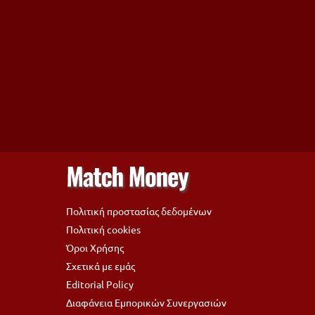
Πολιτική προστασίας δεδομένων
Πολιτική cookies
Όροι Χρήσης
Σχετικά με εμάς
Editorial Policy
Διαφάνεια Εμπορικών Συνεργασιών