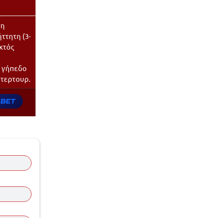
τη
ττητη (3-
εκτός
ο γήπεδο
ντερτουρ.