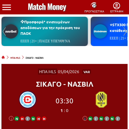
ΠΡΟΓΝΩΣΤΙΚΑ
ΕΓΓΡΑΦΗ
🦅Προσφορά* ενισχυμένων
⭐STX500 
αποδόσεων για την πρόκριση του
κατάθεση*
ΠΑΟΚ
ΕΕΕΠ | 21+
ΕΕΕΠ | 21+ | ΠΑΙΞΕ ΥΠΕΥΘΥΝΑ
ΗΠΑ MLS
ΣΙΚΑΓΟ - ΝΑΣΒΙΛ
ΗΠΑ MLS
05/04/2026
VAR
ΣΙΚΑΓΟ - ΝΑΣΒΙΛ
03:30
1
:
0
i
Ν
Η
Ι
Ν
Η
Η
i
Ν
Ι
Ν
Ι
Ν
Ι