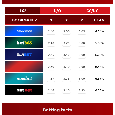
1X2
U/O
GG/NG
BOOKMAKER
1
X
2
ΓΚΑΝ.
2.40
3.30
3.05
4.54%
2.40
3.20
3.00
5.88%
2.45
3.10
3.00
6.02%
2.50
3.10
2.90
6.32%
1.57
3.75
6.00
6.57%
2.46
3.10
2.93
6.58%
Betting facts