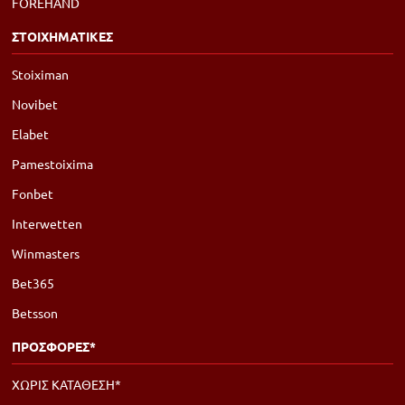
FOREHAND
ΣΤΟΙΧΗΜΑΤΙΚΕΣ
Stoiximan
Novibet
Elabet
Pamestoixima
Fonbet
Interwetten
Winmasters
Bet365
Betsson
ΠΡΟΣΦΟΡΕΣ*
ΧΩΡΙΣ ΚΑΤΑΘΕΣΗ*