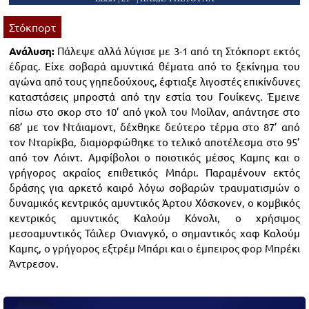
Στόκπορτ
Ανάλυση:
Πάλεψε αλλά λύγισε με 3-1 από τη Στόκπορτ εκτός
έδρας. Είχε σοβαρά αμυντικά θέματα από το ξεκίνημα του
αγώνα από τους γηπεδούχους, έφτιαξε λιγοστές επικίνδυνες
καταστάσεις μπροστά από την εστία του Γουίκενς. Έμεινε
πίσω στο σκορ στο 10’ από γκολ του Μοίλαν, απάντησε στο
68’ με τον Ντάιαμοντ, δέχθηκε δεύτερο τέρμα στο 87’ από
τον Νταρίκβα, διαμορφώθηκε το τελικό αποτέλεσμα στο 95’
από τον Λόιντ. Αμφίβολοι ο ποιοτικός μέσος Καμπς και ο
γρήγορος ακραίος επιθετικός Μπάρι. Παραμένουν εκτός
δράσης για αρκετό καιρό λόγω σοβαρών τραυματισμών ο
δυναμικός κεντρικός αμυντικός Άρτου Χόσκονεν, ο κομβικός
κεντρικός αμυντικός Καλούμ Κόνολι, ο χρήσιμος
μεσοαμυντικός Τάιλερ Ονιανγκό, ο σημαντικός χαφ Καλούμ
Καμπς, ο γρήγορος εξτρέμ Μπάρι και ο έμπειρος φορ Μπρέκι
Άντρεσον.