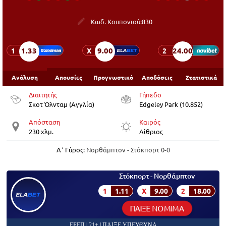
Κωδ. Κουπονιού:
830
1.33
9.00
24.00
1
X
2
Ανάλυση
Απουσίες
Προγνωστικό
Αποδόσεις
Στατιστικά
Διαιτητής
Γήπεδο
Σκοτ Όλνταμ (Αγγλία)
Edgeley Park (10.852)
Απόσταση
Καιρός
230 χλμ.
Αίθριος
Α΄ Γύρος:
Νορθάμπτον - Στόκπορτ 0-0
Στόκπορτ - Νορθάμπτον
1
1.11
X
9.00
2
18.00
ΠΑΙΞΕ ΝΟΜΙΜΑ
ΕΕΕΠ | 21+ | ΠΑΙΞΕ ΥΠΕΥΘΥΝΑ