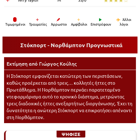
Άλλοι
Tιμωρημένοι
Τραυματίες
Άρρωστοι
Αμφίβολοι
Επιστρέφουν
λόγοι
Στόκπορτ - Νορθάμπτον
Προγνωστικά
Εκτίμηση από
Γιώργος Κούλης
Η Στόκπορτ εμφανίζεται κατώτερη των περιστάσεων,
καθώς προέρχεται από τρεις… κολλητές ήττες στο
Πρωτάθλημα. Η Νορθάμπτον περνάει παρατεταμένο
ντεφορμάρισμα αυτό το χρονικό διάστημα, μετρώντας
τρεις διαδοχικές ήττες ανεξαρτήτως διοργάνωσης. Έχει τη
δυνατότητα η ανώτερη Στόκπορτ να επικρατήσει απέναντι
στη Νορθάμπτον.
ΨΗΦΙΣΕ