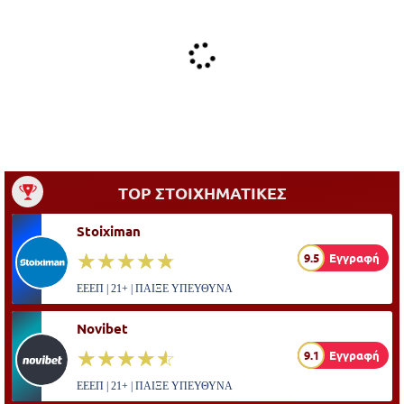
TOP ΣΤΟΙΧΗΜΑΤΙΚΕΣ
Stoiximan
☆☆☆☆☆
★★★★★
9.5
Εγγραφή
ΕΕΕΠ | 21+ | ΠΑΙΞΕ ΥΠΕΥΘΥΝΑ
Novibet
☆☆☆☆☆
★★★★★
9.1
Εγγραφή
ΕΕΕΠ | 21+ | ΠΑΙΞΕ ΥΠΕΥΘΥΝΑ