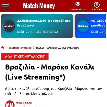
ΠΡΟΓΝΩΣΤΙΚΑ
ΕΓΓΡΑΦΗ
🌊SUMMERAKI2026 Προσφορά* που
⭐STX500 
δεν χάνεται
κατάθεση*
ΕΕΕΠ | 21+ | ΠΑΙΞΕ ΥΠΕΥΘΥΝΑ
ΕΕΕΠ | 21+
ΑΘΛΗΤΙΚΕΣ ΜΕΤΑΔΟΣΕΙΣ
ΒΡΑΖΙΛΙΑ - ΜΑΡΟΚΟ ΚΑΝΑΛΙ (LIVE STREAMING*)
ΑΘΛΗΤΙΚΕΣ ΜΕΤΑΔΟΣΕΙΣ
Βραζιλία - Μαρόκο Κανάλι
(Live Streaming*)
Δείτε το κανάλι μετάδοσης του Βραζιλία - Μαρόκο, για τον
τρίτο όμιλο του Μουντιάλ 2026.
MM Team