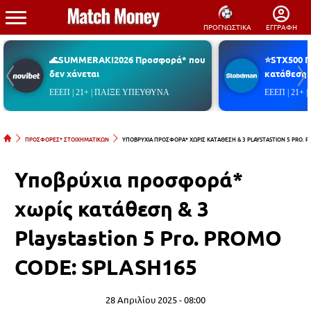
ΠΡΟΓΝΩΣΤΙΚΑ
ΕΓΓΡΑΦΗ
🌊SUMMERAKI2026 Προσφορά* που
⭐STX500 
δεν χάνεται
κατάθεση*
ΕΕΕΠ | 21+ | ΠΑΙΞΕ ΥΠΕΥΘΥΝΑ
ΕΕΕΠ | 21+
ΠΡΟΣΦΟΡΕΣ* ΣΤΟΙΧΗΜΑΤΙΚΩΝ
ΥΠΟΒΡΥΧΙΑ ΠΡΟΣΦΟΡΑ* ΧΩΡΙΣ ΚΑΤΑΘΕΣΗ & 3 PLAYSTASTION 5 PRO. 
Υποβρύχια προσφορά*
χωρίς κατάθεση & 3
Playstastion 5 Pro. PROMO
CODE: SPLASH165
28 Απριλίου 2025 - 08:00