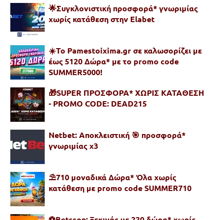
🌟Συγκλονιστική προσφορά* γνωριμίας
χωρίς κατάθεση στην Elabet
☀️To Pamestoixima.gr σε καλωσορίζει με
έως 5120 Δώρα* με το promo code
SUMMER5000!
🎁SUPER ΠΡΟΣΦΟΡΑ* ΧΩΡΙΣ ΚΑΤΑΘΕΣΗ
- PROMO CODE: DEAD215
Netbet: Αποκλειστική 🎯 προσφορά*
γνωριμίας x3
⛱️710 μοναδικά Δώρα* Όλα χωρίς
κατάθεση με promo code SUMMER710
⚽Betsson: Ξεκινάς με 220 δώρα* χωρίς