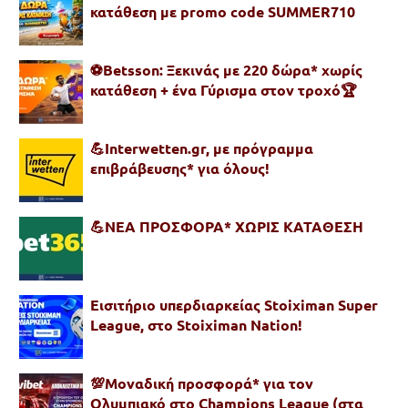
κατάθεση με promo code SUMMER710
⚽Betsson: Ξεκινάς με 220 δώρα* χωρίς
κατάθεση + ένα Γύρισμα στον τροχό🏆
💪Interwetten.gr, με πρόγραμμα
επιβράβευσης* για όλους!
💪ΝΕΑ ΠΡΟΣΦΟΡΑ* ΧΩΡΙΣ ΚΑΤΑΘΕΣΗ
Εισιτήριο υπερδιαρκείας Stoiximan Super
League, στο Stoiximan Nation!
💯Μοναδική προσφορά* για τoν
Ολυμπιακό στο Champions League (στα