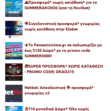
🌊Προσφορά* χωρίς κατάθεση* για το
SUMMERAKI2026 (από τη Novibet)
🌟Συγκλονιστική προσφορά* γνωριμίας
χωρίς κατάθεση στην Elabet
☀️To Pamestoixima.gr σε καλωσορίζει με
έως 5120 Δώρα* με το promo code
SUMMER5000!
🎁SUPER ΠΡΟΣΦΟΡΑ* ΧΩΡΙΣ ΚΑΤΑΘΕΣΗ
- PROMO CODE: DEAD215
Netbet: Αποκλειστική 🎯 προσφορά*
γνωριμίας x3
⛱️710 μοναδικά Δώρα* Όλα χωρίς