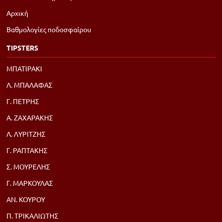
Αρχική
Βαθμολογίες ποδοσφαίρου
TIPSTERS
ΜΠΑΤΙΡΑΚΙ
Λ. ΜΠΑΛΑΦΑΣ
Γ. ΠΕΤΡΗΣ
Α. ΖΑΧΑΡΑΚΗΣ
Λ. ΛΥΡΙΤΖΗΣ
Γ. ΡΑΠΤΑΚΗΣ
Σ. ΜΟΥΡΕΛΗΣ
Γ. ΜΑΡΚΟΥΛΑΣ
ΑΝ. ΚΟΥΡΟΥ
Π. ΤΡΙΚΑΛΙΩΤΗΣ