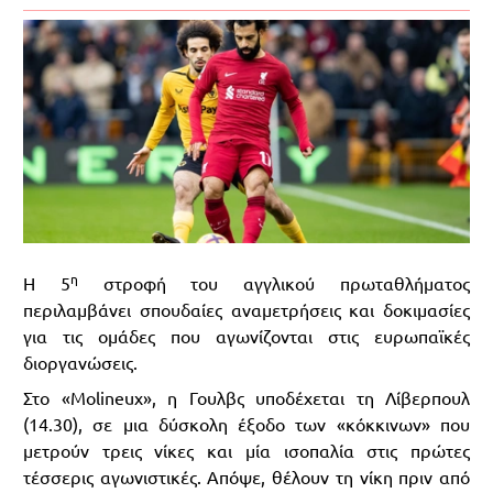
η
Η 5
στροφή του αγγλικού πρωταθλήματος
περιλαμβάνει σπουδαίες αναμετρήσεις και δοκιμασίες
για τις ομάδες που αγωνίζονται στις ευρωπαϊκές
διοργανώσεις.
Στο «Molineux», η Γουλβς υποδέχεται τη Λίβερπουλ
(14.30), σε μια δύσκολη έξοδο των «κόκκινων» που
μετρούν τρεις νίκες και μία ισοπαλία στις πρώτες
τέσσερις αγωνιστικές. Απόψε, θέλουν τη νίκη πριν από