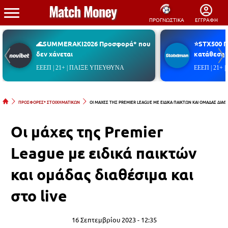
ΠΡΟΓΝΩΣΤΙΚΑ
ΕΓΓΡΑΦΗ
🌊SUMMERAKI2026 Προσφορά* που
⭐STX500 
δεν χάνεται
κατάθεση*
ΕΕΕΠ | 21+ | ΠΑΙΞΕ ΥΠΕΥΘΥΝΑ
ΕΕΕΠ | 21+
ΠΡΟΣΦΟΡΕΣ* ΣΤΟΙΧΗΜΑΤΙΚΩΝ
ΟΙ ΜΑΧΕΣ ΤΗΣ PREMIER LEAGUE ΜΕ ΕΙΔΙΚΑ ΠΑΙΚΤΩΝ ΚΑΙ ΟΜΑΔΑΣ ΔΙΑΘΕ
Οι μάχες της Premier
League με ειδικά παικτών
και ομάδας διαθέσιμα και
στο live
16 Σεπτεμβρίου 2023 - 12:35