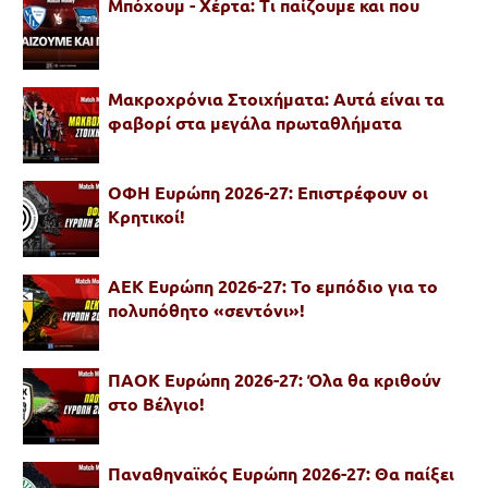
Μπόχουμ - Χέρτα: Τι παίζουμε και που
Μακροχρόνια Στοιχήματα: Αυτά είναι τα
φαβορί στα μεγάλα πρωταθλήματα
ΟΦΗ Ευρώπη 2026-27: Επιστρέφουν οι
Κρητικοί!
ΑΕΚ Ευρώπη 2026-27: Το εμπόδιο για το
πολυπόθητο «σεντόνι»!
ΠΑΟΚ Ευρώπη 2026-27: Όλα θα κριθούν
στο Βέλγιο!
Παναθηναϊκός Ευρώπη 2026-27: Θα παίξει