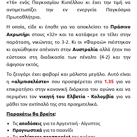
«16» ενός Παγκοσμίου Κυπέλλου κι έχει την τιμή να
αντιμετωπίζει την εν ενεργεία Παγκόσμια
Πρωταθλήτρια.
Η οποία, είδε κι έπαθε για να αποκλείσει το
Πράσινο
Ακρωτήρι
στους «32» και τα κατάφερε εν τέλει στην
παράταση, νικώντας το 3-2. Κι οι «Φαραώ» πιέστηκαν
κι αγχώθηκαν απέναντι στην
Αυστραλία
αλλά ήταν πιο
εύστοχοι στη διαδικασία των πέναλτι (4-2) και την
άφησαν εκτός.
Το ζευγάρι έχει φαβορί και μάλιστα μεγάλο. Αυτό είναι
η
«αλμπισελέστε»
που προσφέρεται στο
1.35
για να
επικρατήσει στην κανονική διάρκεια του αγώνα και να
περιμένει τον
νικητή του Ελβετία - Κολομβία
για να
μάθει τον αντίπαλό της στα προημιτελικά.
Παρακάτω θα βρείτε
:
Τις
αποδόσεις
για το Αργεντινή - Αίγυπτος
Προγνωστικά
για το παιχνίδι
Τις
καλύτερες προσφορές*
της ημέρας