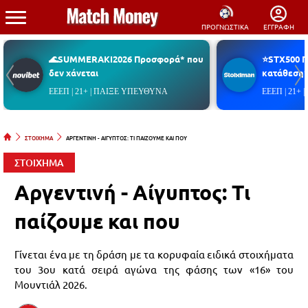
ΠΡΟΓΝΩΣΤΙΚΑ
ΕΓΓΡΑΦΗ
🌊SUMMERAKI2026 Προσφορά* που
⭐STX500 
δεν χάνεται
κατάθεση*
ΕΕΕΠ | 21+ | ΠΑΙΞΕ ΥΠΕΥΘΥΝΑ
ΕΕΕΠ | 21+
ΣΤΟΙΧΗΜΑ
ΑΡΓΕΝΤΙΝΗ - ΑΙΓΥΠΤΟΣ: ΤΙ ΠΑΙΖΟΥΜΕ ΚΑΙ ΠΟΥ
ΣΤΟΙΧΗΜΑ
Αργεντινή - Αίγυπτος: Τι
παίζουμε και που
Γίνεται ένα με τη δράση με τα κορυφαία ειδικά στοιχήματα
του 3ου κατά σειρά αγώνα της φάσης των «16» του
Μουντιάλ 2026.