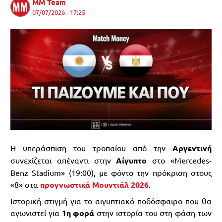
MM Team
07/07/2026 - 17:25
Η υπεράσπιση του τροπαίου από την
Αργεντινή
συνεχίζεται απέναντι στην
Αίγυπτο
στο «Mercedes-
Benz Stadium» (19:00), με φόντο την πρόκριση στους
«8» στα
προγνωστικά Μουντιάλ 2026
.
Ιστορική στιγμή για το αιγυπτιακό ποδόσφαιρο που θα
αγωνιστεί για
1η φορά
στην ιστορία του στη φάση των