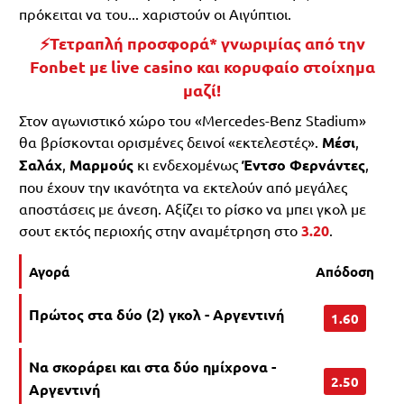
πρόκειται να του... χαριστούν οι Αιγύπτιοι.
⚡Τετραπλή προσφορά* γνωριμίας από την
Fonbet με live casino και κορυφαίο στοίχημα
μαζί!
Στον αγωνιστικό χώρο του «Mercedes-Benz Stadium»
θα βρίσκονται ορισμένες δεινοί «εκτελεστές».
Μέσι
,
Σαλάχ
,
Μαρμούς
κι ενδεχομένως
Έντσο Φερνάντες
,
που έχουν την ικανότητα να εκτελούν από μεγάλες
αποστάσεις με άνεση. Αξίζει το ρίσκο να μπει γκολ με
σουτ εκτός περιοχής στην αναμέτρηση στο
3.20
.
Αγορά
Απόδοση
Πρώτος στα δύο (2) γκολ - Αργεντινή
1.60
Να σκοράρει και στα δύο ημίχρονα -
2.50
Αργεντινή