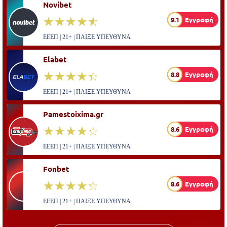
Novibet
☆☆☆☆☆
★★★★★
9.1
Εγγραφή
ΕΕΕΠ | 21+ | ΠΑΙΞΕ ΥΠΕΥΘΥΝΑ
Elabet
☆☆☆☆☆
★★★★★
8.8
Εγγραφή
ΕΕΕΠ | 21+ | ΠΑΙΞΕ ΥΠΕΥΘΥΝΑ
Pamestoixima.gr
☆☆☆☆☆
★★★★★
8.6
Εγγραφή
ΕΕΕΠ | 21+ | ΠΑΙΞΕ ΥΠΕΥΘΥΝΑ
Fonbet
☆☆☆☆☆
★★★★★
8.6
Εγγραφή
ΕΕΕΠ | 21+ | ΠΑΙΞΕ ΥΠΕΥΘΥΝΑ