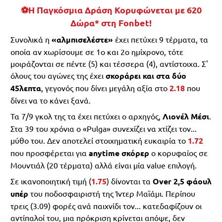
⚽Η Παγκόσμια Δράση Κορυφώνεται με 620
Δώρα* στη Fonbet!
Συνολικά η
«αλμπισελέστε»
έχει πετύχει 9 τέρματα, τα
οποία αν χωρίσουμε σε 1ο και 2ο ημίχρονο, τότε
μοιράζονται σε πέντε (5) και τέσσερα (4), αντίστοιχα. Σ'
όλους του αγώνες της έχει
σκοράρει και στα δύο
45λεπτα
, γεγονός που δίνει μεγάλη αξία στο
2.18
που
δίνει να το κάνει ξανά.
Τα 7/9 γκολ της τα έχει πετύχει ο αρχηγός,
Λιονέλ Μέσι
.
Στα 39 του χρόνια ο «Pulga» συνεχίζει να χτίζει τον...
μύθο του. Δεν αποτελεί στοιχηματική ευκαιρία το
1.72
που προσφέρεται για
anytime σκόρερ
ο κορυφαίος σε
Μουντιάλ (20 τέρματα) αλλά είναι μία value επιλογή.
Σε ικανοποιητική τιμή (
1.75
) δίνονται τα
Over 2,5 φάουλ
υπέρ
του ποδοσφαιριστή της Ίντερ Μαϊάμι. Περίπου
τρεις (3.09) φορές ανά παιχνίδι τον... κατεδαφίζουν οι
αντίπαλοί του, μια πρόκριση κρίνεται απόψε, δεν