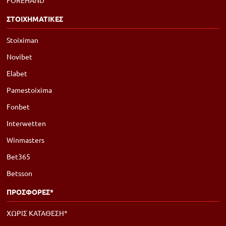
FOREHAND
ΣΤΟΙΧΗΜΑΤΙΚΕΣ
Stoiximan
Novibet
Elabet
Pamestoixima
Fonbet
Interwetten
Winmasters
Bet365
Betsson
ΠΡΟΣΦΟΡΕΣ*
ΧΩΡΙΣ ΚΑΤΑΘΕΣΗ*