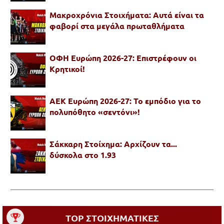
Μακροχρόνια Στοιχήματα: Αυτά είναι τα
φαβορί στα μεγάλα πρωταθλήματα
ΟΦΗ Ευρώπη 2026-27: Επιστρέφουν οι
Κρητικοί!
ΑΕΚ Ευρώπη 2026-27: Το εμπόδιο για το
πολυπόθητο «σεντόνι»!
Σάκκαρη Στοίχημα: Αρχίζουν τα...
δύσκολα στο 1.93
TOP ΣΤΟΙΧΗΜΑΤΙΚΕΣ