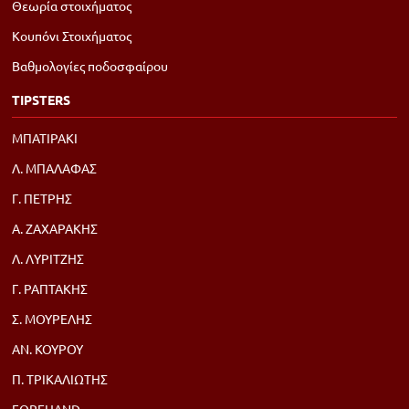
Θεωρία στοιχήματος
Κουπόνι Στοιχήματος
Βαθμολογίες ποδοσφαίρου
TIPSTERS
ΜΠΑΤΙΡΑΚΙ
Λ. ΜΠΑΛΑΦΑΣ
Γ. ΠΕΤΡΗΣ
Α. ΖΑΧΑΡΑΚΗΣ
Λ. ΛΥΡΙΤΖΗΣ
Γ. ΡΑΠΤΑΚΗΣ
Σ. ΜΟΥΡΕΛΗΣ
ΑΝ. ΚΟΥΡΟΥ
Π. ΤΡΙΚΑΛΙΩΤΗΣ