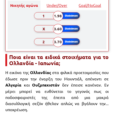
Νικητής αγώνα
Under/Over
Goal/NoGoal
1
1.98
X
3.60
2
3.70
Ποια είναι τα ειδικά στοιχήματα για το
Ολλανδία - Ιαπωνία;
Η εικόνα της
Ολλανδίας
στα φιλικά προετοιμασίας που
έδωσε πριν την έναρξη του Μουντιάλ, απέναντι σε
Αλγερία
και
Ουζμπεκιστάν
δεν έπεισε κανέναν. Εν
μέρει μπορεί να ευθύνεται το γεγονός πως οι
ποδοσφαιριστές της έπειτα από μια μακρά
διασυλλογική σεζόν ήθελαν απλώς να βγάλουν την...
υποχρέωση.