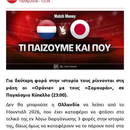
14/06/2026 - 12:34
Για δεύτερη φορά στην ιστορία τους ρίχνονται στη
μάχη οι «Οράνιε» με τους «Σαμουράι», σε
Παγκόσμιο Κύπελλο (23:00).
Δεν θα μπορούσε η
Ολλανδία
να λείπει από το
Μουντιάλ 2026, που έχει καταφέρει να φτάσει στο
τελικό της εν λόγω διοργάνωσης 3 φορές στην ιστορία
της, δίχως όμως να καταφέρουν να το πάρουν ποτέ στα