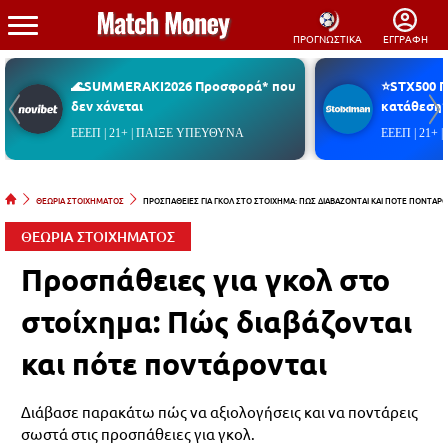
ΠΡΟΓΝΩΣΤΙΚΑ
ΕΓΓΡΑΦΗ
🌊SUMMERAKI2026 Προσφορά* που
⭐STX500 
δεν χάνεται
κατάθεση*
ΕΕΕΠ | 21+ | ΠΑΙΞΕ ΥΠΕΥΘΥΝΑ
ΕΕΕΠ | 21+
ΘΕΩΡΙΑ ΣΤΟΙΧΗΜΑΤΟΣ
ΠΡΟΣΠΑΘΕΙΕΣ ΓΙΑ ΓΚΟΛ ΣΤΟ ΣΤΟΙΧΗΜΑ: ΠΩΣ ΔΙΑΒΑΖΟΝΤΑΙ ΚΑΙ ΠΟΤΕ ΠΟΝΤΑΡΟ
ΘΕΩΡΙΑ ΣΤΟΙΧΗΜΑΤΟΣ
Προσπάθειες για γκολ στο
στοίχημα: Πώς διαβάζονται
και πότε ποντάρονται
Διάβασε παρακάτω πώς να αξιολογήσεις και να ποντάρεις
σωστά στις προσπάθειες για γκολ.