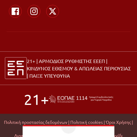
21+ | ΑΡΜΟΔΙΟΣ ΡΥΘΜΙΣΤΗΣ ΕΕΕΠ |
ΚΙΝΔΥΝΟΣ ΕΘΙΣΜΟΥ & ΑΠΩΛΕΙΑΣ ΠΕΡΙΟΥΣΙΑΣ
|
ΠΑΙΞΕ ΥΠΕΥΘΥΝΑ
21+
Πολιτική προστασίας δεδομένων |
Πολιτική cookies |
Όροι Χρήσης |
Σχετικά με εμάς |
Editorial Policy |
Διαφάνεια Εμπορικών Συνεργασιών |
Υπεύθυνο Παιχνίδι