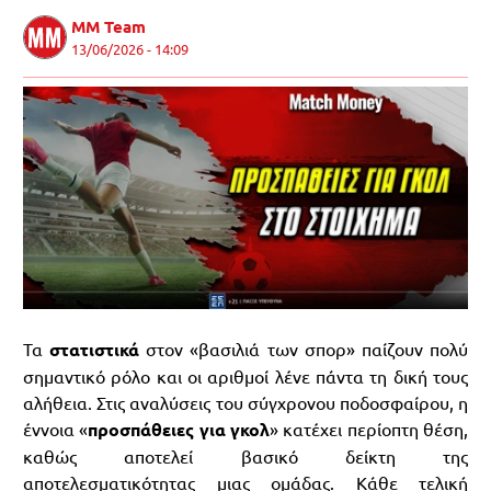
MM Team
13/06/2026 - 14:09
Τα
στατιστικά
στον «βασιλιά των σπορ» παίζουν πολύ
σημαντικό ρόλο και οι αριθμοί λένε πάντα τη δική τους
αλήθεια. Στις αναλύσεις του σύγχρονου ποδοσφαίρου, η
έννοια «
προσπάθειες για γκολ
» κατέχει περίοπτη θέση,
καθώς αποτελεί βασικό δείκτη της
αποτελεσματικότητας μιας ομάδας. Κάθε τελική