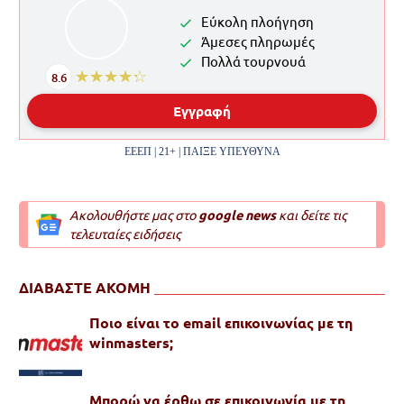
Εύκολη πλοήγηση
Άμεσες πληρωμές
Πολλά τουρνουά
☆☆☆☆☆
★★★★★
8.6
Εγγραφή
ΕΕΕΠ | 21+ | ΠΑΙΞΕ ΥΠΕΥΘΥΝΑ
Ακολουθήστε μας στο
google news
και δείτε τις
τελευταίες ειδήσεις
ΔΙΑΒΑΣΤΕ ΑΚΟΜΗ
Ποιο είναι το email επικοινωνίας με τη
winmasters;
Μπορώ να έρθω σε επικοινωνία με τη