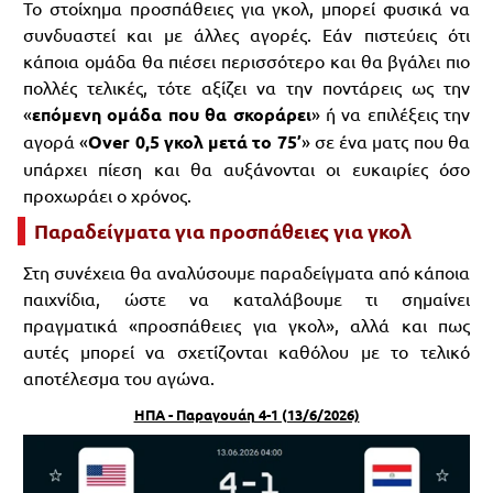
Το στοίχημα προσπάθειες για γκολ, μπορεί φυσικά να
συνδυαστεί και με άλλες αγορές. Εάν πιστεύεις ότι
κάποια ομάδα θα πιέσει περισσότερο και θα βγάλει πιο
πολλές τελικές, τότε αξίζει να την ποντάρεις ως την
«
επόμενη ομάδα που θα σκοράρει
» ή να επιλέξεις την
αγορά «
Over 0,5 γκολ μετά το 75’
» σε ένα ματς που θα
υπάρχει πίεση και θα αυξάνονται οι ευκαιρίες όσο
προχωράει ο χρόνος.
Παραδείγματα για προσπάθειες για γκολ
Στη συνέχεια θα αναλύσουμε παραδείγματα από κάποια
παιχνίδια, ώστε να καταλάβουμε τι σημαίνει
πραγματικά «προσπάθειες για γκολ», αλλά και πως
αυτές μπορεί να σχετίζονται καθόλου με το τελικό
αποτέλεσμα του αγώνα.
ΗΠΑ - Παραγουάη 4-1 (13/6/2026)