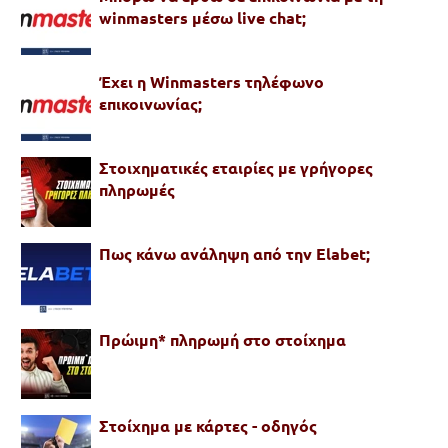
winmasters μέσω live chat;
Έχει η Winmasters τηλέφωνο
επικοινωνίας;
Στοιχηματικές εταιρίες με γρήγορες
πληρωμές
Πως κάνω ανάληψη από την Elabet;
Πρώιμη* πληρωμή στο στοίχημα
Στοίχημα με κάρτες - οδηγός