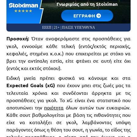
Γνωριμίας από τη Stoiximan
☆☆☆☆☆
★★★★★
EΓΓΡΑΦΗ
ΕΕΕΠ | 21+ | ΠΑΙΞΕ ΥΠΕΥΘΥΝΑ
Προσοχή:
Όταν αναφερόμαστε στις προσπάθειες για
γκολ, εννοούμε κάθε τελική (εντός/εκτός περιοχής,
κεφαλιές, στημένα κ.ο.κ.) που επιχειρείται με στόχο να
βρει την αντίπαλη εστία, είτε φτάνει σε αυτή είτε όχι
(εντός και εκτός στόχου).
Ειδική μνεία πρέπει φυσικά να κάνουμε και στα
Expected Goals (xG)
που έχουν μπει στις ζωές μας τα
τελευταία χρόνια και συνδέονται άρρηκτα με τις
προσπάθειες για γκολ. Το xG είναι ένα στατιστικό που
αποτυπώνει την
ποιότητα
όλων αυτών των ευκαιριών.
Κάθε σουτ βαθμολογείται με βάση τις πιθανότητες που
είχε να καταλήξει σε γκολ, λαμβάνοντας υπόψη
παράγοντες όπως η θέση του σουτ, η γωνία, το είδος της
τελικής προσπάθειας, η πίεση από την άμυνα και η