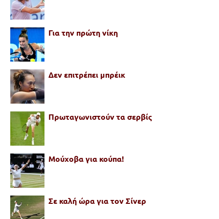
Για την πρώτη νίκη
Δεν επιτρέπει μπρέικ
Πρωταγωνιστούν τα σερβίς
Μούχοβα για κούπα!
Σε καλή ώρα για τον Σίνερ