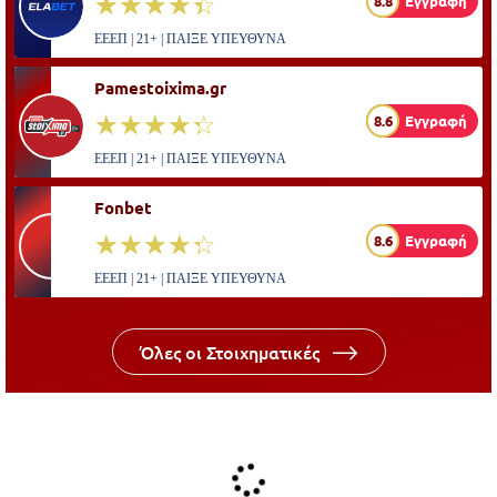
☆☆☆☆☆
★★★★★
8.8
Εγγραφή
ΕΕΕΠ | 21+ | ΠΑΙΞΕ ΥΠΕΥΘΥΝΑ
Pamestoixima.gr
☆☆☆☆☆
★★★★★
8.6
Εγγραφή
ΕΕΕΠ | 21+ | ΠΑΙΞΕ ΥΠΕΥΘΥΝΑ
Fonbet
☆☆☆☆☆
★★★★★
8.6
Εγγραφή
ΕΕΕΠ | 21+ | ΠΑΙΞΕ ΥΠΕΥΘΥΝΑ
Όλες οι Στοιχηματικές