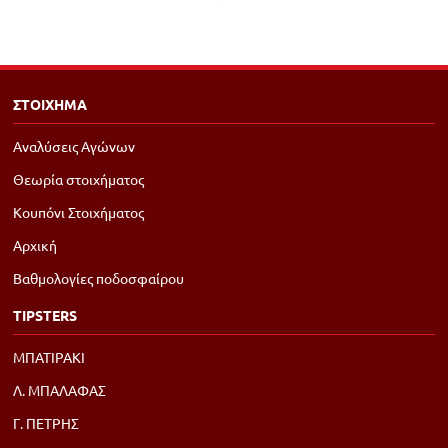
ΣΤΟΙΧΗΜΑ
Αναλύσεις Αγώνων
Θεωρία στοιχήματος
Κουπόνι Στοιχήματος
Αρχική
Βαθμολογίες ποδοσφαίρου
TIPSTERS
ΜΠΑΤΙΡΑΚΙ
Λ. ΜΠΑΛΑΦΑΣ
Γ. ΠΕΤΡΗΣ