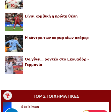
Είναι κομβική η πρώτη θέση
Η κόντρα των κορυφαίων σκόρερ
Θα γίνει... ροντέο στο Εκουαδόρ -
Γερμανία
TOP ΣΤΟΙΧΗΜΑΤΙΚΕΣ
Stoiximan