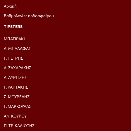
Αρχική
Βαθμολογίες ποδοσφαίρου
TIPSTERS
ΜΠΑΤΙΡΑΚΙ
Λ. ΜΠΑΛΑΦΑΣ
Γ. ΠΕΤΡΗΣ
Α. ΖΑΧΑΡΑΚΗΣ
Λ. ΛΥΡΙΤΖΗΣ
Γ. ΡΑΠΤΑΚΗΣ
Σ. ΜΟΥΡΕΛΗΣ
Γ. ΜΑΡΚΟΥΛΑΣ
ΑΝ. ΚΟΥΡΟΥ
Π. ΤΡΙΚΑΛΙΩΤΗΣ