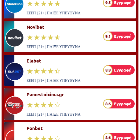
☆☆☆☆☆
★★★★★
9.5
Εγγραφή
ΕΕΕΠ | 21+ | ΠΑΙΞΕ ΥΠΕΥΘΥΝΑ
Novibet
☆☆☆☆☆
★★★★★
9.1
Εγγραφή
ΕΕΕΠ | 21+ | ΠΑΙΞΕ ΥΠΕΥΘΥΝΑ
Elabet
☆☆☆☆☆
★★★★★
8.8
Εγγραφή
ΕΕΕΠ | 21+ | ΠΑΙΞΕ ΥΠΕΥΘΥΝΑ
Pamestoixima.gr
☆☆☆☆☆
★★★★★
8.6
Εγγραφή
ΕΕΕΠ | 21+ | ΠΑΙΞΕ ΥΠΕΥΘΥΝΑ
Fonbet
☆☆☆☆☆
★★★★★
8.6
Εγγραφή