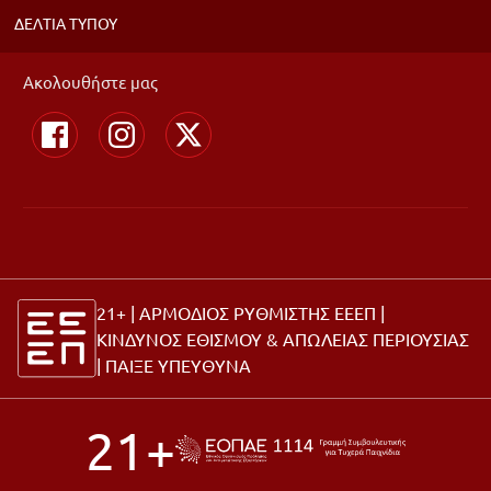
ΔΕΛΤΙΑ ΤΥΠΟΥ
Ακολουθήστε μας
21+ | ΑΡΜΟΔΙΟΣ ΡΥΘΜΙΣΤΗΣ ΕΕΕΠ |
ΚΙΝΔΥΝΟΣ ΕΘΙΣΜΟΥ & ΑΠΩΛΕΙΑΣ ΠΕΡΙΟΥΣΙΑΣ
|
ΠΑΙΞΕ ΥΠΕΥΘΥΝΑ
21+