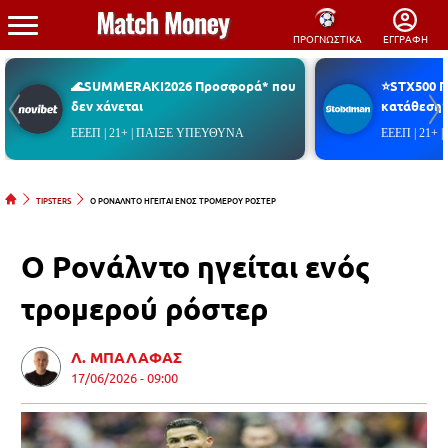
ΠΡΟΓΝΩΣΤΙΚΑ
ΕΓΓΡΑΦΗ
🌊SUMMERAKI2026 Προσφορά* που
⭐STX500 
δεν χάνεται
κατάθεση*
ΕΕΕΠ | 21+ | ΠΑΙΞΕ ΥΠΕΥΘΥΝΑ
ΕΕΕΠ | 21+
TIPSTERS
Ο ΡΟΝΑΛΝΤΟ ΗΓΕΙΤΑΙ ΕΝΟΣ ΤΡΟΜΕΡΟΥ ΡΟΣΤΕΡ
Ο Ρονάλντο ηγείται ενός
τρομερού ρόστερ
Λ. ΜΠΑΛΑΦΑΣ
17/06/2026 - 09:00