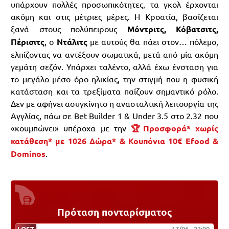
υπάρχουν πολλές προσωπικότητες, τα γκολ έρχονται
ακόμη και στις μέτριες μέρες. Η Κροατία, βασίζεται
ξανά στους πολύπειρους
Μόντριτς, Κόβατσιτς,
Πέρισιτς
, ο
Ντάλιτς
με αυτούς θα πάει στον… πόλεμο,
ελπίζοντας να αντέξουν σωματικά, μετά από μία ακόμη
γεμάτη σεζόν. Υπάρχει ταλέντο, αλλά έχω ένσταση για
το μεγάλο μέσο όρο ηλικίας, την στιγμή που η φυσική
κατάσταση και τα τρεξίματα παίζουν σημαντικό ρόλο.
Δεν με αφήνει ασυγκίνητο η ανασταλτική λειτουργία της
Αγγλίας, πάω σε Bet Builder 1 & Under 3.5 στο 2.32 που
«κουμπώνει» υπέροχα με την
🏆Προσφορά* χωρίς
κατάθεση* με 1026 Δώρα* & Κουπόνια 10€ Efood &
Dominos
.
Πρόταση πονταρίσματος
LOST
17/06 - 23:00