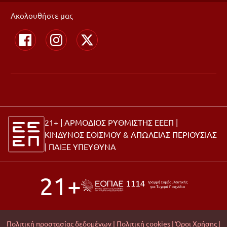
Ακολουθήστε μας
21+ | ΑΡΜΟΔΙΟΣ ΡΥΘΜΙΣΤΗΣ ΕΕΕΠ |
ΚΙΝΔΥΝΟΣ ΕΘΙΣΜΟΥ & ΑΠΩΛΕΙΑΣ ΠΕΡΙΟΥΣΙΑΣ
|
ΠΑΙΞΕ ΥΠΕΥΘΥΝΑ
21+
Πολιτική προστασίας δεδομένων |
Πολιτική cookies |
Όροι Χρήσης |