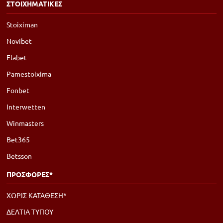
ΣΤΟΙΧΗΜΑΤΙΚΕΣ
Stoiximan
Novibet
Elabet
Pamestoixima
Fonbet
Interwetten
Winmasters
Bet365
Betsson
ΠΡΟΣΦΟΡΕΣ*
ΧΩΡΙΣ ΚΑΤΑΘΕΣΗ*
ΔΕΛΤΙΑ ΤΥΠΟΥ