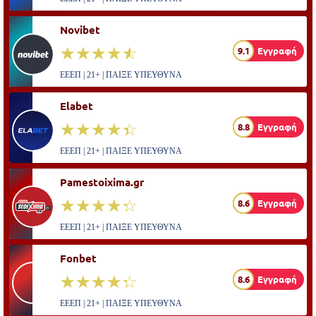
Novibet
☆☆☆☆☆
★★★★★
9.1
Εγγραφή
ΕΕΕΠ | 21+ | ΠΑΙΞΕ ΥΠΕΥΘΥΝΑ
Elabet
☆☆☆☆☆
★★★★★
8.8
Εγγραφή
ΕΕΕΠ | 21+ | ΠΑΙΞΕ ΥΠΕΥΘΥΝΑ
Pamestoixima.gr
☆☆☆☆☆
★★★★★
8.6
Εγγραφή
ΕΕΕΠ | 21+ | ΠΑΙΞΕ ΥΠΕΥΘΥΝΑ
Fonbet
☆☆☆☆☆
★★★★★
8.6
Εγγραφή
ΕΕΕΠ | 21+ | ΠΑΙΞΕ ΥΠΕΥΘΥΝΑ