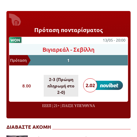
Πρόταση πονταρίσματος
WON
13/05 - 20:00
Βιγιαρεάλ
-
Σεβίλλη
Πρόταση
1
ΠΟΝΤΑΡΙΣΜΑ
ΑΠΟΤΕΛΕΣΜΑ
ΑΠΟΔΟΣΗ
2-3 (Πρώιμη
2.02
8.00
πληρωμή στο
2-0)
ΕΕΕΠ | 21+ | ΠΑΙΞΕ ΥΠΕΥΘΥΝΑ
ΔΙΑΒΑΣΤΕ ΑΚΟΜΗ