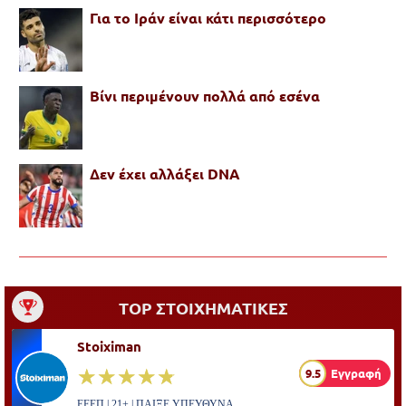
Για το Ιράν είναι κάτι περισσότερο
Βίνι περιμένουν πολλά από εσένα
Δεν έχει αλλάξει DNA
TOP ΣΤΟΙΧΗΜΑΤΙΚΕΣ
Stoiximan
☆☆☆☆☆
★★★★★
9.5
Εγγραφή
ΕΕΕΠ | 21+ | ΠΑΙΞΕ ΥΠΕΥΘΥΝΑ