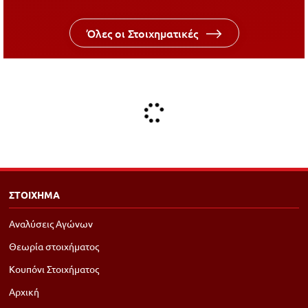
Όλες οι Στοιχηματικές
ΣΤΟΙΧΗΜΑ
Αναλύσεις Αγώνων
Θεωρία στοιχήματος
Κουπόνι Στοιχήματος
Αρχική