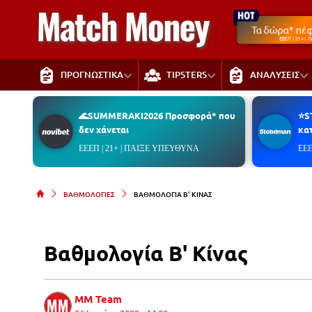
Τα δώρα* πέφ
ΕΕΕΠ | 21+ |
ΠΡΟΓΝΩΣΤΙΚΑ
TIPSTERS
ΑΝΑΛΥΣΕΙΣ
🌊SUMMERAKI2026 Προσφορά* που
⭐S
δεν χάνεται
κα
ΕΕΕΠ | 21+ | ΠΑΙΞΕ ΥΠΕΥΘΥΝΑ
ΕΕΕ
ΒΑΘΜΟΛΟΓΙΕΣ
ΒΑΘΜΟΛΟΓΙΑ Β' ΚΙΝΑΣ
Βαθμολογία Β' Κίνας
MM Team