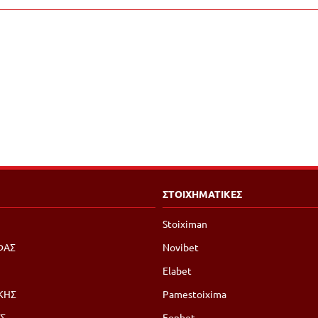
ΣΤΟΙΧΗΜΑΤΙΚΕΣ
Ι
Stoiximan
ΦΑΣ
Novibet
Elabet
ΚΗΣ
Pamestoixima
ΗΣ
Fonbet