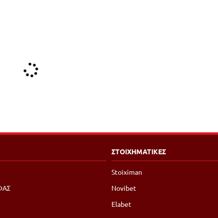
ΣΤΟΙΧΗΜΑΤΙΚΕΣ
Ι
Stoiximan
ΦΑΣ
Novibet
Elabet