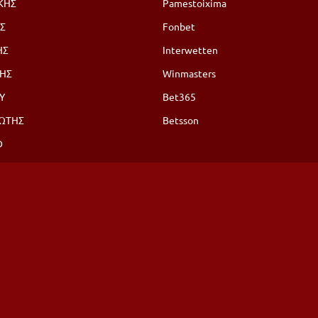
ΚΗΣ
Pamestoixima
ΗΣ
Fonbet
ΗΣ
Interwetten
ΛΗΣ
Winmasters
Υ
Bet365
ΙΩΤΗΣ
Betsson
D