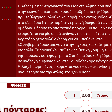
Η Άτλας με πρωταγωνιστή τον Ρίος ντε Άλμπα που σκ
στην εκπνοή απέσπασε ''χρυσό'' βαθμό από την έδρα 
πρωταθλήτριας Τολούκα και παρέμεινε εντός 8άδας. Α
στο «Νεμέσιο Ντίες» παρά την εμφανή διαφορά των δ
ομάδων. Πέρασε το απαιτητικό πρόγραμμα που είχε κα
ετοιμάζεται για μία σειρά αγώνων πιο στα... μέτρα της.
Κερετάρο ήταν πολύ σκληρή για να... πεθάνει στο
«Ουνιβερσιτάριο» απέναντι στην Τίγκρες και κράτησε 
ισοπαλία. ''Βραχυκύκλωσε'' την επιθετική γραμμή των
γηπεδούχων και έφυγε με το Χ από μία δύσκολη έδρα.
σε ανάλογη εμφάνιση και στη Γουαδαλαχάρα κόντρα σ
Άτλας. Τιμωρημένος ο Χομεντσένκο (Μ). «Must win» η
αναμέτρηση για την Άτλας. Στο 1,95 ο άσος.
ΨΗΦΙΣΕ
2.00
1
Άτλας
 πόνταρες;
3.50
X
Ισοπαλία