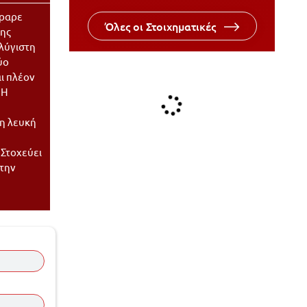
όραρε
Όλες οι Στοιχηματικές
της
λύγιστη
ύο
ι πλέον
 Η
τη λευκή
 Στοχεύει
την