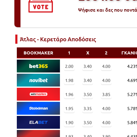
Ψήφισε και δες που ποντ
Άτλας - Κερετάρο Αποδόσεις
BOOKMAKER
1
X
2
ΓΚΑΝΙ
2.00
3.40
4.00
4.23
1.98
3.40
4.00
4.69
1.96
3.50
3.85
5.27
1.95
3.35
4.00
5.78
1.90
3.50
4.00
5.84
1.93
3.40
3.90
6.43