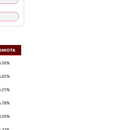
ΑΝΙΟΤΑ
4.50%
6.02%
6.25%
6.78%
8.50%
6.27%