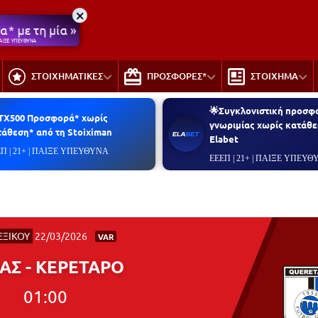
* με τη μία »
 ΠΑΙΞΕ ΥΠΕΥΘΥΝΑ
ΣΤΟΙΧΗΜΑΤΙΚΕΣ
ΠΡΟΣΦΟΡΕΣ*
ΣΤΟΙΧΗΜΑ
🌟Συγκλονιστική προσφ
TX500 Προσφορά* χωρίς
γνωριμίας χωρίς κατάθε
τάθεση* από τη Stoiximan
Elabet
Π | 21+ | ΠΑΙΞΕ ΥΠΕΥΘΥΝΑ
ΕΕΕΠ | 21+ | ΠΑΙΞΕ ΥΠΕΥ
ΕΞΙΚΟΥ
22/03/2026
VAR
ΑΣ - ΚΕΡΕΤΑΡΟ
01:00