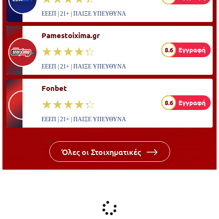
ΕΕΕΠ | 21+ | ΠΑΙΞΕ ΥΠΕΥΘΥΝΑ
Pamestoixima.gr
☆☆☆☆☆
★★★★★
8.6
Εγγραφή
ΕΕΕΠ | 21+ | ΠΑΙΞΕ ΥΠΕΥΘΥΝΑ
Fonbet
☆☆☆☆☆
★★★★★
8.6
Εγγραφή
ΕΕΕΠ | 21+ | ΠΑΙΞΕ ΥΠΕΥΘΥΝΑ
Όλες οι Στοιχηματικές