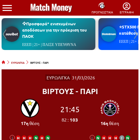
ΠΡΟΓΝΩΣΤΙΚΑ
ΕΓΓΡΑΦΗ
🦅Προσφορά* ενισχυμένων
⭐STX500 
αποδόσεων για την πρόκριση του
κατάθεση*
ΠΑΟΚ
ΕΕΕΠ | 21+
ΕΕΕΠ | 21+ | ΠΑΙΞΕ ΥΠΕΥΘΥΝΑ
ΕΥΡΩΛΙΓΚΑ
ΒΙΡΤΟΥΣ - ΠΑΡΙ
ΕΥΡΩΛΙΓΚΑ
31/03/2026
ΒΙΡΤΟΥΣ - ΠΑΡΙ
21:45
82
:
103
17η
θέση
16η
θέση
i
Η
Η
Η
Ν
Η
Ν
i
Ν
Η
Η
Η
Ι
Ν