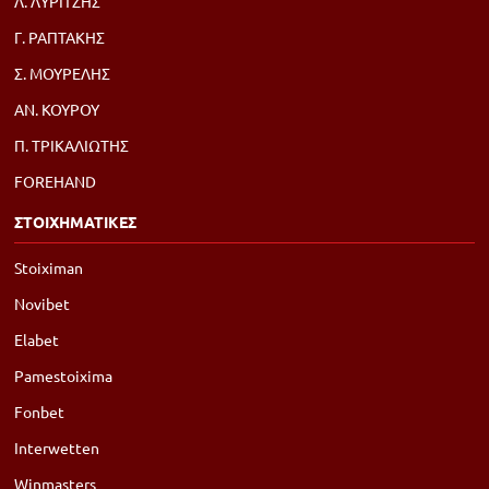
Λ. ΛΥΡΙΤΖΗΣ
Γ. ΡΑΠΤΑΚΗΣ
Σ. ΜΟΥΡΕΛΗΣ
ΑΝ. ΚΟΥΡΟΥ
Π. ΤΡΙΚΑΛΙΩΤΗΣ
FOREHAND
ΣΤΟΙΧΗΜΑΤΙΚΕΣ
Stoiximan
Novibet
Elabet
Pamestoixima
Fonbet
Interwetten
Winmasters