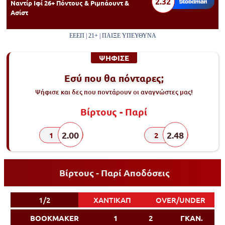
2.32
Ναντίρ Ιφί 26+ Πόντους & Ριμπάουντ &
Ασίστ
ΕΕΕΠ | 21+ | ΠΑΙΞΕ ΥΠΕΥΘΥΝΑ
ΨΗΦΙΣΕ
Εσύ που θα πόνταρες;
Ψήφισε και δες που ποντάρουν οι αναγνώστες μας!
Βίρτους - Παρί
2.00
2.48
1
2
Βίρτους - Παρί Αποδόσεις
1/2
ΧΑΝΤΙΚΑΠ
OVER/UNDER
BOOKMAKER
1
2
ΓΚΑΝ.