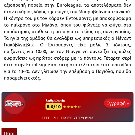
αξιοπρεπή πορεία στην Euroleague, τα αποτελέσματα δεν
ήταν ο κύριος λόγος της φυγής του Μαυροβούνιου τεχνικού.
Η κόντρα του με τον Κάρσεν Έντουαρντς, με αποκορύφωμα
το ημίχρονο στο Μιλάνο, όπου του φώναζε να φύγει στα
αποδυτήρια, στάθηκε η αιτία για το τέλος της συνεργασίας.
Τα ηνία της ομάδας θα αναλάβει ως υπηρεσιακός ο Νέναντ
Γιακόβλγιεβιτς. Ο Έντουαρντς είχε μόλις 3 πόντους,
παίζοντας για 10:00, με τον Νιάνγκ να συνεχίζει τις καλές
εμφανίσεις ως πρώτος σκόρερ με 15 πόντους. Τέταρτη σερί
ήττα στην Euroleague και έκτη στα τελευταία επτά παιχνίδια
για το 13-20. Δεν γλίτωσε την επέμβαση ο Παγιόλα, που θα
παραμείνει εκτός.
Βαθμολογία
Εγγραφή »
8.6/10
☆☆☆☆☆
★★★★★
ΕΕΕΠ | 21+ | ΠΑΙΞΕ ΥΠΕΥΘΥΝΑ
Παρί