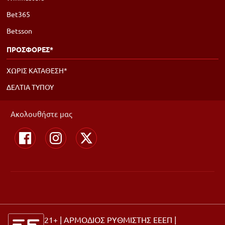
Bet365
Betsson
ΠΡΟΣΦΟΡΕΣ*
ΧΩΡΙΣ ΚΑΤΑΘΕΣΗ*
ΔΕΛΤΙΑ ΤΥΠΟΥ
Ακολουθήστε μας
21+ | ΑΡΜΟΔΙΟΣ ΡΥΘΜΙΣΤΗΣ ΕΕΕΠ |